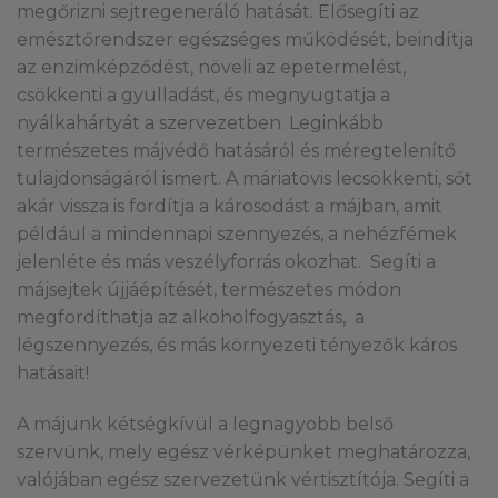
megőrizni sejtregeneráló hatását. Elősegíti az
emésztőrendszer egészséges működését, beindítja
az enzimképződést, növeli az epetermelést,
csökkenti a gyulladást, és megnyugtatja a
nyálkahártyát a szervezetben. Leginkább
természetes májvédő hatásáról és méregtelenítő
tulajdonságáról ismert. A máriatövis lecsökkenti, sőt
akár vissza is fordítja a károsodást a májban, amit
például a mindennapi szennyezés, a nehézfémek
jelenléte és más veszélyforrás okozhat. Segíti a
májsejtek újjáépítését, természetes módon
megfordíthatja az alkoholfogyasztás, a
légszennyezés, és más környezeti tényezők káros
hatásait!
A májunk kétségkívül a legnagyobb belső
szervünk, mely egész vérképünket meghatározza,
valójában egész szervezetünk vértisztítója. Segíti a