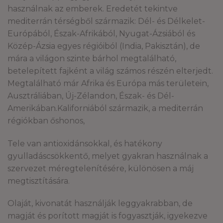
használnak az emberek. Eredetét tekintve
mediterrán térségből származik: Dél- és Délkelet-
Európából, Észak-Afrikából, Nyugat-Ázsiából és
Közép-Ázsia egyes régióiból (India, Pakisztán), de
mára a világon szinte bárhol megtalálható,
betelepített fajként a világ számos részén elterjedt.
Megtalálható már Afrika és Európa más területein,
Ausztráliában, Új-Zélandon, Észak- és Dél-
Amerikában.Kaliforniából származik, a mediterrán
régiókban őshonos,
Tele van antioxidánsokkal, és hatékony
gyulladáscsökkentő, melyet gyakran használnak a
szervezet méregtelenítésére, különösen a máj
megtisztítására.
Olaját, kivonatát használják leggyakrabban, de
magját és porított magját is fogyasztják, igyekezve