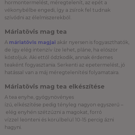
hormontermelést, méregtelenít, az epét a
vékonybélbe engedi, így a zsírok fel tudnak
szívódni az élelmiszerekből.
Máriatövis mag tea
A
máriatövis magjai
akár nyersen is fogyaszthatók,
de így elég intenzív íze lehet, pláne, ha először
kóstoljuk. Aki ettől ódzkodik, annak érdemes
teaként fogyasztania. Serkenti az epetermelést, jó
hatással van a máj méregtelenítési folyamataira.
Máriatövis mag tea elkészítése
A tea enyhe, gyógynövényes
ízű, elkészítése pedig tényleg nagyon egyszerű –
elég enyhén szétzúzni a magokat, forró
vízzel leönteni és körülbelül 10-15 percig ázni
hagyni.