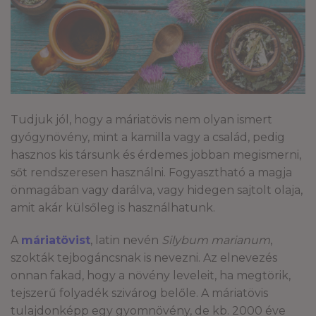
Tudjuk jól, hogy a máriatövis nem olyan ismert
gyógynövény, mint a kamilla vagy a család, pedig
hasznos kis társunk és érdemes jobban megismerni,
sőt rendszeresen használni. Fogyasztható a magja
önmagában vagy darálva, vagy hidegen sajtolt olaja,
amit akár külsőleg is használhatunk.
A
máriatövist
, latin nevén
Silybum
marianum
,
szokták tejbogáncsnak is nevezni. Az elnevezés
onnan fakad, hogy a növény leveleit, ha megtörik,
tejszerű folyadék szivárog belőle. A máriatövis
tulajdonképp egy gyomnövény, de kb. 2000 éve