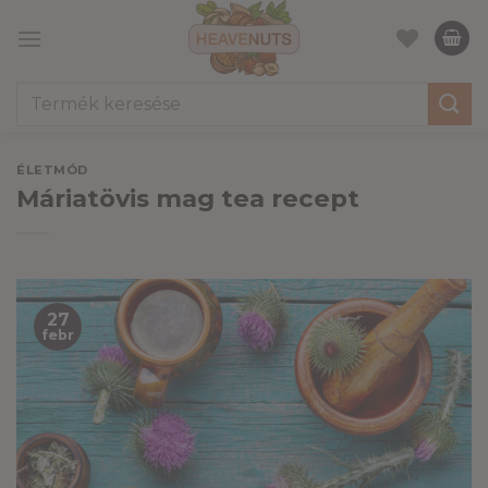
Skip
to
content
Keresés
a
következőre:
ÉLETMÓD
Máriatövis mag tea recept
27
febr