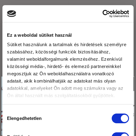
Kinek ajánlott a tahini
Aszalt vörösáfonya
fogyaztása
felhasználása
Ez a weboldal sütiket használ
LEGUTÓBBI BEJEGYZÉSEK
Sütiket használunk a tartalmak és hirdetések személyre
szabásához, közösségi funkciók biztosításához,
valamint weboldalforgalmunk elemzéséhez. Ezenkívül
Fogyasszunk mogyoró-, mandula és kesuvajat!
közösségi média-, hirdető- és elemező partnereinkkel
megosztjuk az Ön weboldalhasználatra vonatkozó
Mogyoróvajas szelet
Köszönjük,hogy
adatait, akik kombinálhatják az adatokat más olyan
X
Méregtelenítés természetesen és óvatosan.
adatokkal, amelyeket Ön adott meg számukra vagy az
olvasod a blogunkat!
Ön által használt más szolgáltatásokból gyűjtöttek.
Ezért
Kétféle puding – laktató, finom, egészséges
megajándékozunk egy
Mák tárolása – így csináld, hogy sokáig friss
Hozzájárulás
kis csomag hibiszkusz
maradjon!
Elengedhetetlen
kiválasztása
virág teával!
ARCHÍVUM