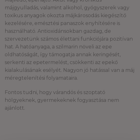
májgyulladás, valamint alkohol, gyógyszerek vagy
toxikus anyagok okozta májkárosodás kiegészítő
kezelésére, emésztési panaszok enyhítésére is
használható. Antioxidánsokban gazdag, de
szervezetünk számos élettani funkciójára pozitívan
hat. A hatóanyaga, a szilmarin növeli az epe
oldhatóságát, így támogatja annak keringését,
serkenti az epetermelést, csökkenti az epekő
kialakulásának esélyét. Nagyon jó hatással van a máj
méregtelenítési folyamataira.
Fontos tudni, hogy várandós és szoptató
hölgyeknek, gyermekeknek fogyasztása nem
ajánlott.