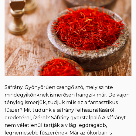
Sáfrány. Gyönyörűen csengő szó, mely szinte
mindegyikőnknek ismerősen hangzik már. De vajon
tényleg ismerjük, tudjuk mi is ez a fantasztikus
fűszer? Mit tudunk a sáfrány felhasználásáról,
eredetéről, ízéről? Sáfrány gyorstalpaló A sáfrányt
nem véletlenül tartják a világ legdrágább,
legnemesebb fűszerének. Már az ókorban is