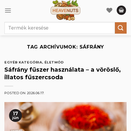
Skip
to
content
Keresés
a
következőre:
TAG ARCHÍVUMOK:
SÁFRÁNY
EGYÉB KATEGÓRIA
,
ÉLETMÓD
Sáfrány fűszer használata – a vöröslő,
illatos fűszercsoda
POSTED ON
2026.06.17.
17
jún