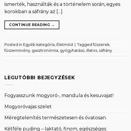
ismerték, használták és a történelem során, egyes
korokban a sáfrány az […]
CONTINUE READING
→
Posted in
Egyéb kategória
,
Életmód
|
Tagged
fűszerek
,
fűszernövény
,
gasztronómia
,
gyógyhatású
,
illatos
,
sáfrány
LEGUTÓBBI BEJEGYZÉSEK
Fogyasszunk mogyoró-, mandula és kesuvajat!
Mogyoróvajas szelet
Méregtelenítés természetesen és óvatosan.
Kétféle puding – laktató, finom, egészséges