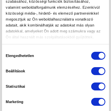
szabásához, közösségi funkciók biztosításához,
valamint weboldalforgalmunk elemzéséhez. Ezenkívül
2024. szeptember
közösségi média-, hirdető- és elemező partnereinkkel
2024. május
megosztjuk az Ön weboldalhasználatra vonatkozó
adatait, akik kombinálhatják az adatokat más olyan
2024. április
adatokkal, amelyeket Ön adott meg számukra vagy az
2024. március
Ön által használt más szolgáltatásokból gyűjtöttek.
2024. január
Hozzájárulás
2023. december
Elengedhetetlen
kiválasztása
2023. szeptember
Beállítások
2023. március
2023. február
Statisztikai
2023. január
Marketing
2022. december