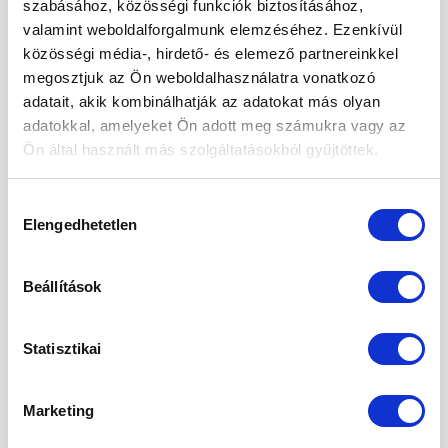
szabásához, közösségi funkciók biztosításához,
valamint weboldalforgalmunk elemzéséhez. Ezenkívül
2024. szeptember
közösségi média-, hirdető- és elemező partnereinkkel
2024. május
megosztjuk az Ön weboldalhasználatra vonatkozó
adatait, akik kombinálhatják az adatokat más olyan
2024. április
adatokkal, amelyeket Ön adott meg számukra vagy az
2024. március
Ön által használt más szolgáltatásokból gyűjtöttek.
2024. január
Hozzájárulás
2023. december
Elengedhetetlen
kiválasztása
2023. szeptember
Beállítások
2023. március
2023. február
Statisztikai
2023. január
Marketing
2022. december