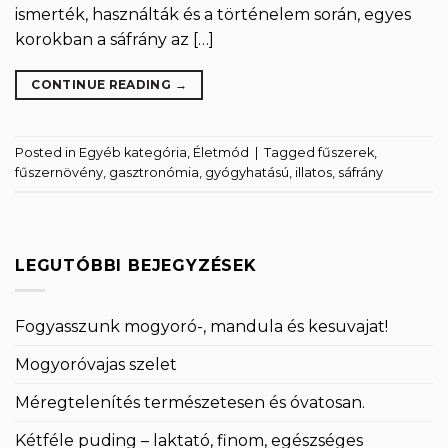
ismerték, használták és a történelem során, egyes
korokban a sáfrány az […]
CONTINUE READING
→
Posted in
Egyéb kategória
,
Életmód
|
Tagged
fűszerek
,
fűszernövény
,
gasztronómia
,
gyógyhatású
,
illatos
,
sáfrány
LEGUTÓBBI BEJEGYZÉSEK
Fogyasszunk mogyoró-, mandula és kesuvajat!
Mogyoróvajas szelet
Méregtelenítés természetesen és óvatosan.
Kétféle puding – laktató, finom, egészséges