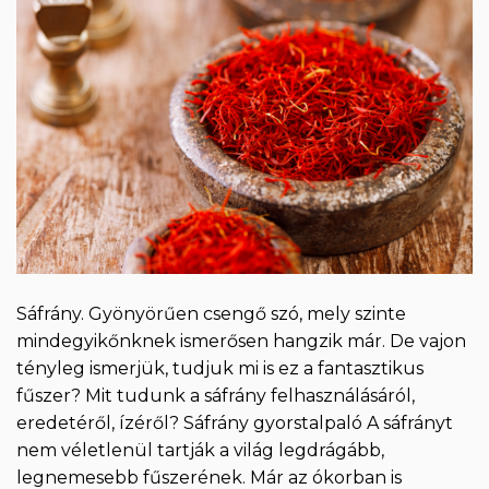
Sáfrány. Gyönyörűen csengő szó, mely szinte
mindegyikőnknek ismerősen hangzik már. De vajon
tényleg ismerjük, tudjuk mi is ez a fantasztikus
fűszer? Mit tudunk a sáfrány felhasználásáról,
eredetéről, ízéről? Sáfrány gyorstalpaló A sáfrányt
nem véletlenül tartják a világ legdrágább,
legnemesebb fűszerének. Már az ókorban is