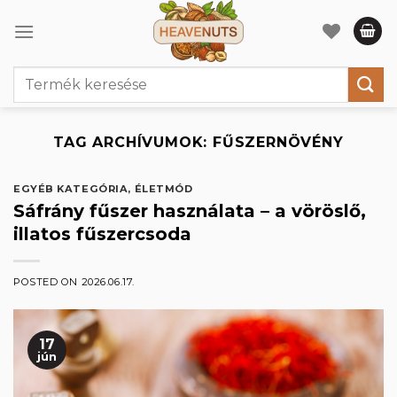
Skip
to
content
Keresés
a
következőre:
TAG ARCHÍVUMOK:
FŰSZERNÖVÉNY
EGYÉB KATEGÓRIA
,
ÉLETMÓD
Sáfrány fűszer használata – a vöröslő,
illatos fűszercsoda
POSTED ON
2026.06.17.
17
jún