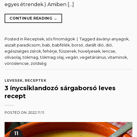
egyes étrendek.) Amiben […]
CONTINUE READING
→
Posted in
Receptek
,
sós finomágok
|
Tagged
ásványi anyagok
,
aszalt paradicsom
,
bab
,
babfélék
,
borsó
,
darált dió
,
dió
,
egészséges zsírok
,
fehérje
,
fűszerek
,
hüvelyesek
,
lencse
,
olívaolaj
,
tökmag
,
tökmag olaj
,
vegán
,
vegetáriánus
,
vitaminok
,
vöröslencse
,
zöldség
LEVESEK
,
RECEPTEK
3 ínycsiklandozó sárgaborsó leves
recept
POSTED ON
2022.11.11.
11