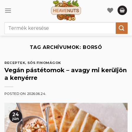
Skip
to
content
Keresés
a
következőre:
TAG ARCHÍVUMOK:
BORSÓ
RECEPTEK
,
SÓS FINOMÁGOK
Vegán pástétomok – avagy mi kerüljön
a kenyérre
POSTED ON
2026.06.24.
24
jún