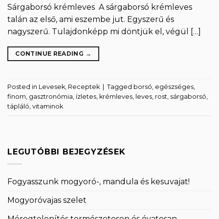
Sárgaborsó krémleves A sárgaborsó krémleves
talán az első, ami eszembe jut. Egyszerű és
nagyszerű. Tulajdonképp mi döntjük el, végül […]
CONTINUE READING
→
Posted in
Levesek
,
Receptek
|
Tagged
borsó
,
egészséges
,
finom
,
gasztronómia
,
ízletes
,
krémleves
,
leves
,
rost
,
sárgaborsó
,
tápláló
,
vitaminok
LEGUTÓBBI BEJEGYZÉSEK
Fogyasszunk mogyoró-, mandula és kesuvajat!
Mogyoróvajas szelet
Méregtelenítés természetesen és óvatosan.