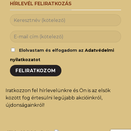
HÍRLEVÉL FELIRATKOZÁS
Elolvastam és elfogadom az
Adatvédelmi
nyilatkozatot
Iratkozzon fel hírlevelünkre és Ön is az elsők
között fog értesülni legújabb akcióinkról,
újdonságainkról!