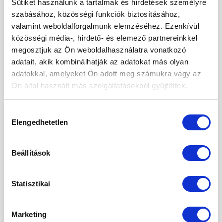
Sütiket használunk a tartalmak és hirdetések személyre
szabásához, közösségi funkciók biztosításához,
2026. január
valamint weboldalforgalmunk elemzéséhez. Ezenkívül
2025. december
közösségi média-, hirdető- és elemező partnereinkkel
megosztjuk az Ön weboldalhasználatra vonatkozó
2025. november
adatait, akik kombinálhatják az adatokat más olyan
2025. október
adatokkal, amelyeket Ön adott meg számukra vagy az
Ön által használt más szolgáltatásokból gyűjtöttek.
2025. szeptember
2025. augusztus
Hozzájárulás
Elengedhetetlen
kiválasztása
2025. május
2025. április
Beállítások
2025. március
Statisztikai
2025. február
2025. január
Marketing