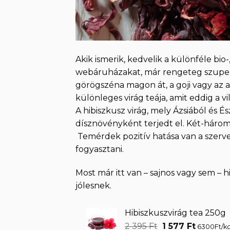
Akik ismerik, kedvelik a különféle bio
webáruházakat, már rengeteg szuperé
görögszéna magon át, a goji vagy az 
különleges virág teája, amit eddig a v
A hibiszkusz virág, mely Ázsiából és 
dísznövényként terjedt el. Két-háromsz
Temérdek pozitív hatása van a szervez
fogyasztani.
Most már itt van – sajnos vagy sem – h
jólesnek.
Hibiszkuszvirág tea 250g
Original
Current
2 395
Ft
1 577
Ft
6300Ft/k