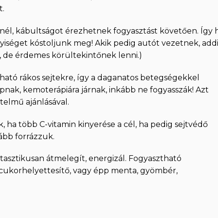
t.
nél, kábultságot érezhetnek fogyasztást követően. Így 
yiséget kóstoljunk meg! Akik pedig autót vezetnek, add
, de érdemes körültekintőnek lenni.)
lható rákos sejtekre, így a daganatos betegségekkel
pnak, kemoterápiára járnak, inkább ne fogyasszák! Azt
telmű ajánlásával.
 ha több C-vitamin kinyerése a cél, ha pedig sejtvédő
ább forrázzuk.
tasztikusan átmelegít, energizál. Fogyasztható
cukorhelyettesítő, vagy épp menta, gyömbér,