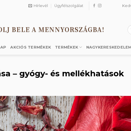
Hírlevél
Ügyfélszolgálat
Ked
OLJ BELE A MENNYORSZÁGBA!
K
a
k
LAP
AKCIÓS TERMÉKEK
TERMÉKEK
NAGYKERESKEDELE
ása – gyógy- és mellékhatások