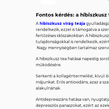
price
price
was:
is:
2
1
Fontos kérdés: a hibiszkusz 
395 Ft.
577 Ft.
A
hibiszkusz virág teája
gyulladásgát
rendelkezik, ezzel is támogatva a szerv
fertőzéses időszakokban. A hibiszkusz
tulajdonságokkal is rendelkezik, ezér
Nagy mennyiségben tartalmaz szerves s
A hibiszkusz tea hatásai napestig sor
működésére.
Serkenti a kollagéntermelést, kívül-b
májunkat. Erős antioxidáns, azaz a sz
alakulnának.
Antidepresszáns hatása van, nyugtatj
depressziós panaszokat, ezért az eze