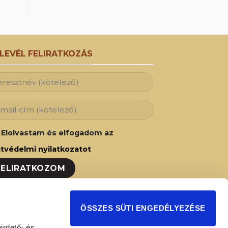
RLEVÉL FELIRATKOZÁS
Elolvastam és elfogadom az
tvédelmi nyilatkozatot
ozzon fel hírlevelünkre és Ön is az elsők
ÖSSZES SÜTI ENGEDÉLYEZÉSE
t fog értesülni legújabb akcióinkról,
irdető- és