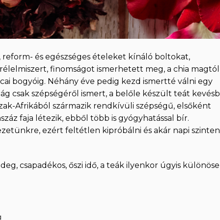
-, reform- és egészséges ételeket kínáló boltokat,
lelmiszert, finomságot ismerhetett meg, a chia magtól
acai bogyóig. Néhány éve pedig kezd ismertté válni egy
ilág csak szépségéről ismert, a belőle készült teát kevésb
Észak-Afrikából származik rendkívüli szépségű, elsőként
áz faja létezik, ebből több is gyógyhatással bír.
etünkre, ezért feltétlen kipróbálni és akár napi szinten
ideg, csapadékos, őszi idő, a teák ilyenkor úgyis különös
g