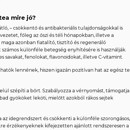
tea mire jó?
ló, – csökkentő és antibakteriális tulajdonságokkal is
ezetet, főleg az őszi és téli hónapokban, illetve a
 maga azonban fiatalító, tisztító és regeneráló
t számos különféle betegség enyhítésére is használják.
avakat, fenolokat, flavonoidokat, illetve C-vitamint.
olhatók lennének, hiszen igazán pozitívan hat az egész te
elül szépíti a bőrt. Szabályozza a vérnyomást, támogatja
abad gyököket leköti, mielőtt azokból rákos sejtek
a az idegrendszert és csökkenti a különféle szorongásos,
kre érzékenyeknek kifejezetten ajánlott rendszeresen a