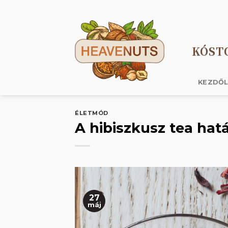
Skip
to
content
KÓST
KEZDŐ
ÉLETMÓD
A hibiszkusz tea hat
27
máj