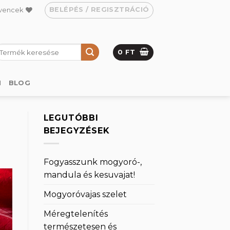
BELÉPÉS / REGISZTRÁCIÓ
vencek
eresés
0
FT
övetkezőre:
M
BLOG
LEGUTÓBBI
BEJEGYZÉSEK
Fogyasszunk mogyoró-,
mandula és kesuvajat!
Mogyoróvajas szelet
Méregtelenítés
természetesen és