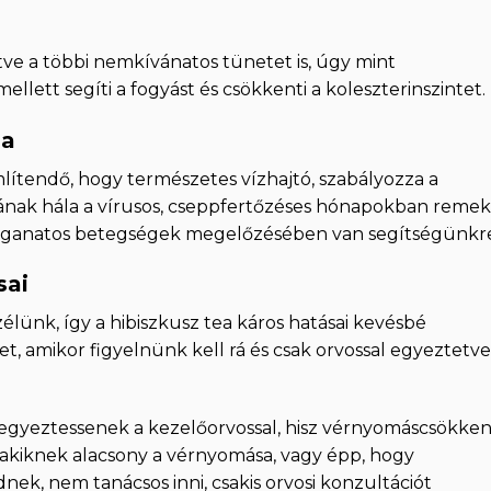
etve a többi nemkívánatos tünetet is, úgy mint
llett segíti a fogyást és csökkenti a koleszterinszintet.
sa
lítendő, hogy természetes vízhajtó, szabályozza a
ának hála a vírusos, cseppfertőzéses hónapokban remek
 daganatos betegségek megelőzésében van segítségünkr
sai
ünk, így a hibiszkusz tea káros hatásai kevésbé
t, amikor figyelnünk kell rá és csak orvossal egyeztetve
 egyeztessenek a kezelőorvossal, hisz vérnyomáscsökken
t akiknek alacsony a vérnyomása, vagy épp, hogy
k, nem tanácsos inni, csakis orvosi konzultációt