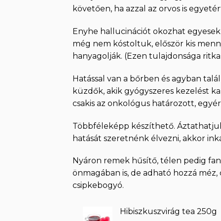
követően, ha azzal az orvos is egyetér
Enyhe hallucinációt okozhat egyesek
még nem kóstoltuk, először kis menn
hanyagolják. (Ezen tulajdonsága ritka
Hatással van a bőrben és agyban talá
küzdők, akik gyógyszeres kezelést ka
csakis az onkológus határozott, egyér
Többféleképp készíthető. Áztathatjuk,
hatását szeretnénk élvezni, akkor ink
Nyáron remek hűsítő, télen pedig fan
önmagában is, de adható hozzá méz, 
csipkebogyó.
Hibiszkuszvirág tea 250g