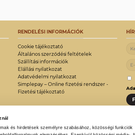
RENDELÉSI INFORMÁCIÓK
HÍ
Cookie tájékoztató
Általános szerződési feltételek
Szállítási információk
Elállási nyilatkozat
Adatvédelmi nyilatkozat
Simplepay – Online fizetési rendszer -
Ada
Fizetési tájékoztató
znál
Iratk
almak és hirdetések személyre szabásához, közösségi funkciók
közöt
weboldalforgalmunk elemzéséhez. Ezenkívül közösségi média-, h