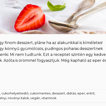
y finom desszert, pláne ha az alakunkkal is kíméletes!
egy könnyű gyümölcsös, pudingos poharas desszertnek
senki. Mi nem tudtunk. Ezt a receptet szintén egy kedve
 Azóta is örömmel fogyasztjuk. Még kapható az eper é
,
cukorhelyettesítő
,
cukormentes
,
desszert
,
diétás
,
eper
,
eritrit
,
ényi
,
növényi italok
,
vegán
,
vitaminok