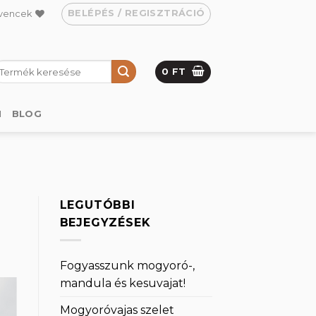
BELÉPÉS / REGISZTRÁCIÓ
vencek
eresés
0
FT
övetkezőre:
M
BLOG
LEGUTÓBBI
BEJEGYZÉSEK
Fogyasszunk mogyoró-,
mandula és kesuvajat!
Mogyoróvajas szelet