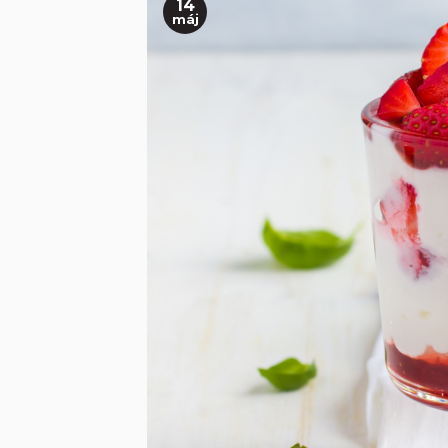
14
máj