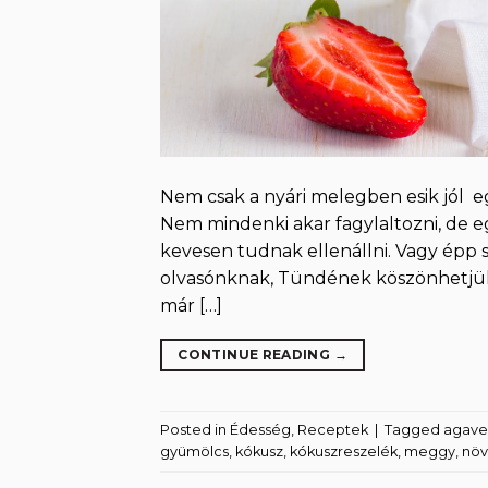
Nem csak a nyári melegben esik jól eg
Nem mindenki akar fagylaltozni, de 
kevesen tudnak ellenállni. Vagy épp 
olvasónknak, Tündének köszönhetjük.
már […]
CONTINUE READING
→
Posted in
Édesség
,
Receptek
|
Tagged
agave
gyümölcs
,
kókusz
,
kókuszreszelék
,
meggy
,
növ