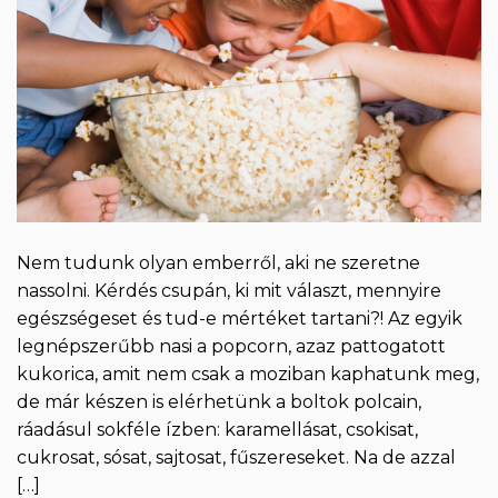
Nem tudunk olyan emberről, aki ne szeretne
nassolni. Kérdés csupán, ki mit választ, mennyire
egészségeset és tud-e mértéket tartani?! Az egyik
legnépszerűbb nasi a popcorn, azaz pattogatott
kukorica, amit nem csak a moziban kaphatunk meg,
de már készen is elérhetünk a boltok polcain,
ráadásul sokféle ízben: karamellásat, csokisat,
cukrosat, sósat, sajtosat, fűszereseket. Na de azzal
[…]