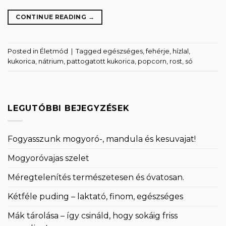
CONTINUE READING
→
Posted in
Életmód
|
Tagged
egészséges
,
fehérje
,
hízlal
,
kukorica
,
nátrium
,
pattogatott kukorica
,
popcorn
,
rost
,
só
LEGUTÓBBI BEJEGYZÉSEK
Fogyasszunk mogyoró-, mandula és kesuvajat!
Mogyoróvajas szelet
Méregtelenítés természetesen és óvatosan.
Kétféle puding – laktató, finom, egészséges
Mák tárolása – így csináld, hogy sokáig friss