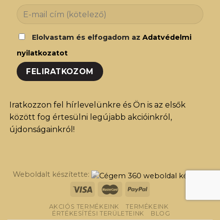
Elolvastam és elfogadom az
Adatvédelmi
nyilatkozatot
Iratkozzon fel hírlevelünkre és Ön is az elsők
között fog értesülni legújabb akcióinkról,
újdonságainkról!
Weboldalt készítette:
AKCIÓS TERMÉKEINK
TERMÉKEINK
ÉRTÉKESÍTÉSI TERÜLETEINK
BLOG