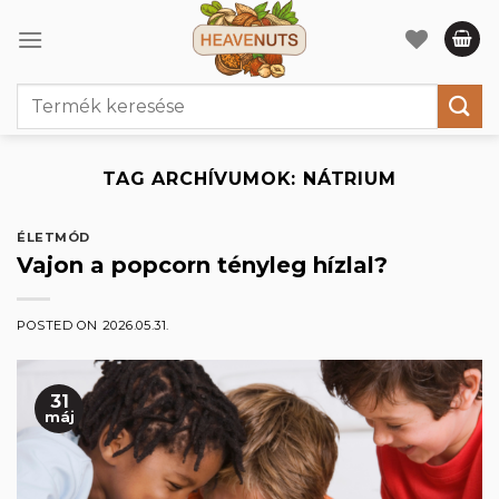
Skip
to
content
Keresés
a
következőre:
TAG ARCHÍVUMOK:
NÁTRIUM
ÉLETMÓD
Vajon a popcorn tényleg hízlal?
POSTED ON
2026.05.31.
31
máj