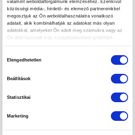
valamint weboldalforgalmunk elemzéséhez. Ezenkívül
2024. május
közösségi média-, hirdető- és elemező partnereinkkel
megosztjuk az Ön weboldalhasználatra vonatkozó
2024. április
adatait, akik kombinálhatják az adatokat más olyan
2024. március
adatokkal, amelyeket Ön adott meg számukra vagy az
Ön által használt más szolgáltatásokból gyűjtöttek.
2024. január
2023. december
Hozzájárulás
Elengedhetetlen
kiválasztása
2023. szeptember
2023. március
Beállítások
2023. február
Statisztikai
2023. január
2022. december
Marketing
2022. november
2022. október