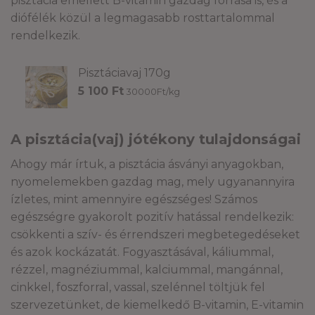
pisztácia emellett B-vitamin gazdag forrása is, és a
diófélék közül a legmagasabb rosttartalommal
rendelkezik.
Pisztáciavaj 170g
5 100
Ft
30000Ft/kg
A pisztácia(vaj) jótékony tulajdonságai
Ahogy már írtuk, a pisztácia ásványi anyagokban,
nyomelemekben gazdag mag, mely ugyanannyira
ízletes, mint amennyire egészséges! Számos
egészségre gyakorolt pozitív hatással rendelkezik:
csökkenti a szív- és érrendszeri megbetegedéseket
és azok kockázatát. Fogyasztásával, káliummal,
rézzel, magnéziummal, kalciummal, mangánnal,
cinkkel, foszforral, vassal, szelénnel töltjük fel
szervezetünket, de kiemelkedő B-vitamin, E-vitamin