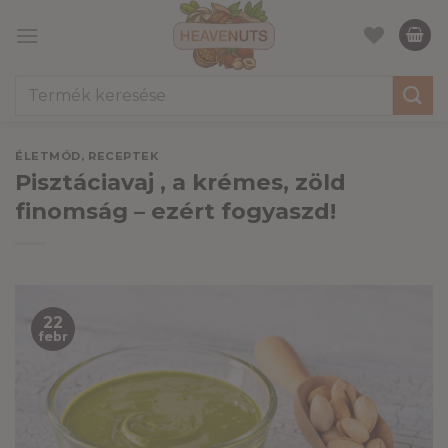
Skip
to
content
Keresés
a
következőre:
ÉLETMÓD
,
RECEPTEK
Pisztáciavaj , a krémes, zöld
finomság – ezért fogyaszd!
22
febr