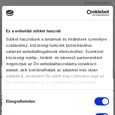
A kókuszliszt
Mire jó a máriatövis olaj?
felhasználása a
konyhában
Ez a weboldal sütiket használ
Sütiket használunk a tartalmak és hirdetések személyre
LEGUTÓBBI BEJEGYZÉSEK
szabásához, közösségi funkciók biztosításához,
valamint weboldalforgalmunk elemzéséhez. Ezenkívül
Fogyasszunk mogyoró-, mandula és kesuvajat!
közösségi média-, hirdető- és elemező partnereinkkel
megosztjuk az Ön weboldalhasználatra vonatkozó
Mogyoróvajas szelet
Köszönjük,hogy
adatait, akik kombinálhatják az adatokat más olyan
X
Méregtelenítés természetesen és óvatosan.
adatokkal, amelyeket Ön adott meg számukra vagy az
olvasod a blogunkat!
Ön által használt más szolgáltatásokból gyűjtöttek.
Ezért
Kétféle puding – laktató, finom, egészséges
megajándékozunk egy
Mák tárolása – így csináld, hogy sokáig friss
Hozzájárulás
kis csomag hibiszkusz
Elengedhetetlen
maradjon!
kiválasztása
virág teával!