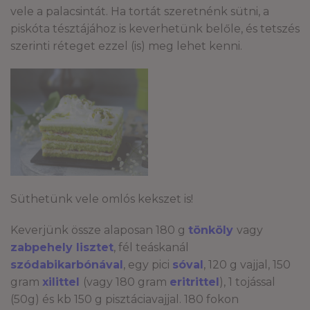
vele a palacsintát. Ha tortát szeretnénk sütni, a
piskóta tésztájához is keverhetünk belőle, és tetszés
szerinti réteget ezzel (is) meg lehet kenni.
Süthetünk vele omlós kekszet is!
Keverjünk össze alaposan 180 g
tönköly
vagy
zabpehely lisztet
, fél teáskanál
szódabikarbónával
, egy pici
sóval
, 120 g vajjal, 150
gram
xilittel
(vagy 180 gram
eritrittel
), 1 tojással
(50g) és kb 150 g pisztáciavajjal. 180 fokon