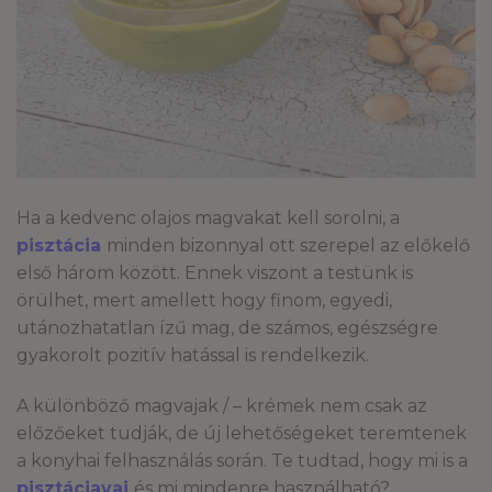
Ha a kedvenc olajos magvakat kell sorolni, a
pisztácia
minden bizonnyal ott szerepel az előkelő
első három között. Ennek viszont a testünk is
örülhet, mert amellett hogy finom, egyedi,
utánozhatatlan ízű mag, de számos, egészségre
gyakorolt pozitív hatással is rendelkezik.
A különböző magvajak / – krémek nem csak az
előzőeket tudják, de új lehetőségeket teremtenek
a konyhai felhasználás során. Te tudtad, hogy mi is a
pisztáciavaj
és mi mindenre használható?