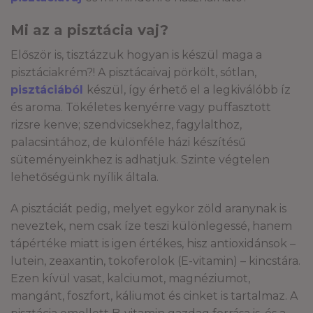
Mi az a pisztácia vaj?
Először is, tisztázzuk hogyan is készül maga a
pisztáciakrém?! A pisztácaivaj pörkölt, sótlan,
pisztáciából
készül, így érhető el a legkiválóbb íz
és aroma. Tökéletes kenyérre vagy puffasztott
rizsre kenve; szendvicsekhez, fagylalthoz,
palacsintához, de különféle házi készítésű
süteményeinkhez is adhatjuk. Szinte végtelen
lehetőségünk nyílik általa.
A pisztáciát pedig, melyet egykor zöld aranynak is
neveztek, nem csak íze teszi különlegessé, hanem
tápértéke miatt is igen értékes, hisz antioxidánsok –
lutein, zeaxantin, tokoferolok (E-vitamin) – kincstára.
Ezen kívül vasat, kalciumot, magnéziumot,
mangánt, foszfort, káliumot és cinket is tartalmaz. A