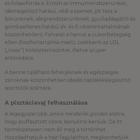
és folsavforrás is. Erősíti az immunrendszerünket,
rákmegelőző hatású, védi a szemet, jót tesz a
bőrünknek, idegrendszerünknek, gyulladásgátló és
gombaellenes hatású (A- és E-vitamintartalmának
köszönhetően). Felveszi a harcot a cukorbetegség
ellen (foszfortartalma miatt), csökkenti az LDL
(„rossz”) koleszterinszintet, illetve szuper
antioxidáns.
A benne található fehérjéknek és egészséges
zsíroknak köszönhetően ideális táplálékkiegészítő
sportolók számára.
A pisztáciavaj felhasználása
A legegyszerűbb, amire mindenki gondol elsőre,
hogy puffasztott rizsre, kenyérre kenjük. De itt
természetesen nem áll meg a történhet.
Hozzáadhatjuk a házi fagylalthoz, megkenhetjük