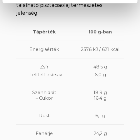
található pisztáciaolaj természetes
jelenség.
100 g-ban
Tápérték
Energiaérték
2576 kJ / 621 kcal
Zsír
48,5 g
– Telített zsírsav
6,0 g
Szénhidrát
18,9 g
– Cukor
16,4 g
6,1 g
Rost
Fehérje
24,2 g