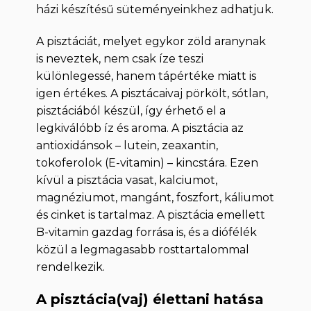
házi készítésű süteményeinkhez adhatjuk.
A pisztáciát, melyet egykor zöld aranynak
is neveztek, nem csak íze teszi
különlegessé, hanem tápértéke miatt is
igen értékes. A pisztácaivaj pörkölt, sótlan,
pisztáciából készül, így érhető el a
legkiválóbb íz és aroma. A pisztácia az
antioxidánsok – lutein, zeaxantin,
tokoferolok (E-vitamin) – kincstára. Ezen
kívül a pisztácia vasat, kalciumot,
magnéziumot, mangánt, foszfort, káliumot
és cinket is tartalmaz. A pisztácia emellett
B-vitamin gazdag forrása is, és a diófélék
közül a legmagasabb rosttartalommal
rendelkezik.
A pisztácia(vaj) élettani hatása