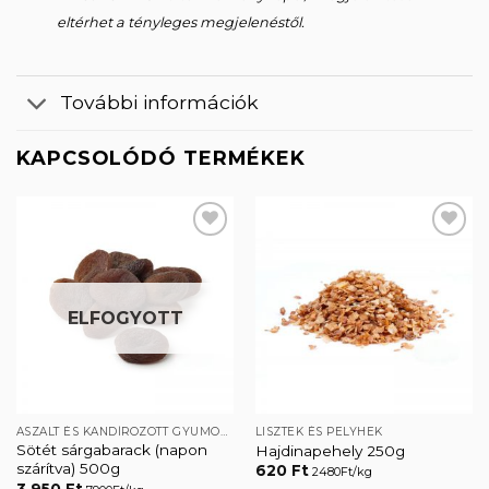
eltérhet a tényleges megjelenéstől.
További információk
KAPCSOLÓDÓ TERMÉKEK
Kedvencekhez
Kedvencekhez
ELFOGYOTT
ASZALT ÉS KANDÍROZOTT GYÜMÖLCSÖK
LISZTEK ÉS PELYHEK
Sötét sárgabarack (napon
Hajdinapehely 250g
szárítva) 500g
620
Ft
2480Ft/kg
3 950
Ft