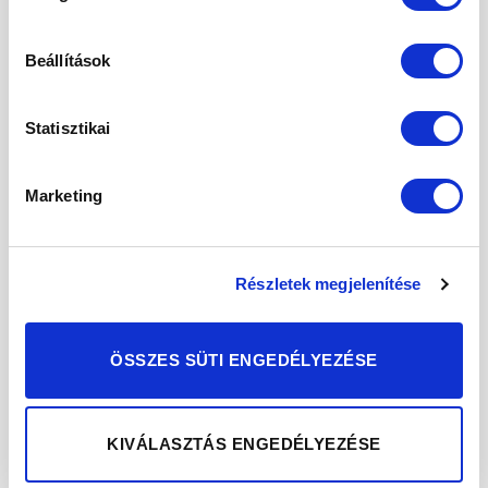
Cink
– Segít megőrizni a haj, a bőr és a
köröm egészségét. Szabályozza a
hormonok szintézisének folyamatát, így
Beállítások
közvetett úton befolyásolja a
hormonrendszer megfelelő működését is.
Statisztikai
Emellett a cink a nehézfémek ártalmas
hatásaitól is védi a szervezetet, vagyis
általános detoxikáló szerepe is van.
Marketing
Összetevők
100% héjazott, sótlan, pörkölt pisztácia
Részletek megjelenítése
A pisztáciavaj tárolása
ÖSSZES SÜTI ENGEDÉLYEZÉSE
Tárolja száraz és hűvös helyen, szorosan
lezárt üvegben. Felbontás után 3
hónapon belül el kell fogyasztani.
KIVÁLASZTÁS ENGEDÉLYEZÉSE
További információk:
A krém felületén