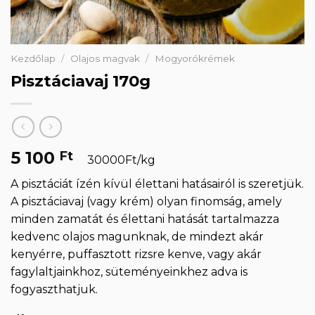
Kezdőlap
/
Olajos magvak
/
Mogyorókrémek
Pisztáciavaj 170g
5 100
Ft
30000Ft/kg
A pisztáciát ízén kívül élettani hatásairól is szeretjük.
A pisztáciavaj (vagy krém) olyan finomság, amely
minden zamatát és élettani hatását tartalmazza
kedvenc olajos magunknak, de mindezt akár
kenyérre, puffasztott rizsre kenve, vagy akár
fagylaltjainkhoz, süteményeinkhez adva is
fogyaszthatjuk.