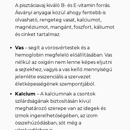
A pisztáciavaj kiváló B- és E-vitamin forrás.
Ásványi anyagai közül ahogy fentebb is
olvasható, rengeteg vasat, kalciumot,
magnéziumot, mangánt, foszfort, káliumot
és cinket tartalmaz.
Vas
– segít a vörösvértestek és a
hemoglobin megfelelő előállításában. Vas
nélkül az oxigén nem lenne képes eljutni
a sejtekhez, vagyis a vas kellő mennyiségű
jelenléte esszenciális a szervezet
életképességének szempontjából.
Kalcium
– A kalciumnak a csontok
szilárdságának biztosításán kívül
meghatározó szerepe van az idegek és
izmok ingerelhetőségében, az izom
összehúzódásban, sőt még a