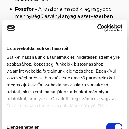
Foszfor
– A foszfor a második legnagyobb
mennyiségű ásványi anyag a szervezetben.
Segít fenntartani az egészséges csontokat
és fogakat, elengedhetetlen az
idegrendszer működéséhez, a fehérje-,
szénhidrát-, zsír anyagcseréhez, számos
Ez a weboldal sütiket használ
enzim működéséhez.
Sütiket használunk a tartalmak és hirdetések személyre
Kálium
– Az emberi szervezet átlagosan
szabásához, közösségi funkciók biztosításához,
150 g káliumot tartalmaz, a szükséges napi
valamint weboldalforgalmunk elemzéséhez. Ezenkívül
bevitel mennyisége 2-3 gramm. Szükség
közösségi média-, hirdető- és elemező partnereinkkel
van rá a vércukorszint szabályozásában,
megosztjuk az Ön weboldalhasználatra vonatkozó
illetve anyagcseréje szorosan kötődik a
adatait, akik kombinálhatják az adatokat más olyan
szervezet vízforgalmának
adatokkal, amelyeket Ön adott meg számukra vagy az
szabályozásához, a gyomorsav
Ön által használt más szolgáltatásokból gyűjtöttek.
termelődéséhez, és számos enzim normális
működéséhez is.
Hozzájárulás
Elengedhetetlen
kiválasztása