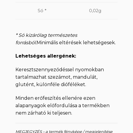
Só *
0,02g
* Só kizárólag természetes
forrásból.
Minimális eltérések lehetségesek.
Lehetséges allergének:
Keresztszennyeződéssel nyomokban
tartalmazhat szezámot, mandulát,
glutént, különféle dióféléket.
Minden erőfeszítés ellenére ezen
alapanyagok előfordulása a termékben
nem zárható ki teljesen.
MEGJEGYZÉS – a termék fényképe / megjelenítése