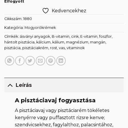
Elfogyott
Kedvencekhez
Cikkszám:
1880
Kategória:
Mogyorókrémek
Címkék:
ásványi anyagok
,
B-vitamin
,
cink
,
E-vitamin
,
foszfor
,
hántolt pisztácia
,
kálcium
,
kálium
,
magnézium
,
mangán
,
pisztácia
,
pisztáciakrém
,
rost
,
vas
,
vitaminok
Leírás
A pisztáciavaj fogyasztása
A pisztáciavaj vagy pisztáciarém tökéletes
kenyérre vagy puffasztott rizsre kenve;
szendvicsekhez, fagylalthoz, palacsintához,