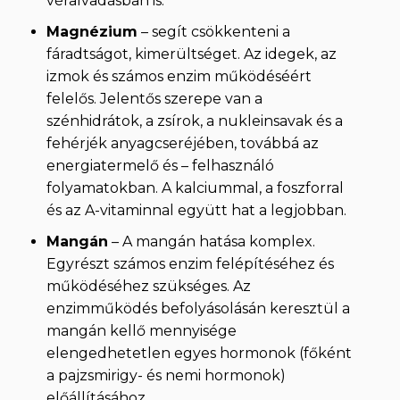
véralvadásban is.
Magnézium
– segít csökkenteni a
fáradtságot, kimerültséget. Az idegek, az
izmok és számos enzim működéséért
felelős. Jelentős szerepe van a
szénhidrátok, a zsírok, a nukleinsavak és a
fehérjék anyagcseréjében, továbbá az
energiatermelő és – felhasználó
folyamatokban. A kalciummal, a foszforral
és az A-vitaminnal együtt hat a legjobban.
Mangán
– A mangán hatása komplex.
Egyrészt számos enzim felépítéséhez és
működéséhez szükséges. Az
enzimműködés befolyásolásán keresztül a
mangán kellő mennyisége
elengedhetetlen egyes hormonok (főként
a pajzsmirigy- és nemi hormonok)
előállításához.