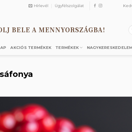
Hírlevél
Ügyfélszolgálat
Ked
OLJ BELE A MENNYORSZÁGBA!
K
a
k
LAP
AKCIÓS TERMÉKEK
TERMÉKEK
NAGYKERESKEDELE
ösáfonya