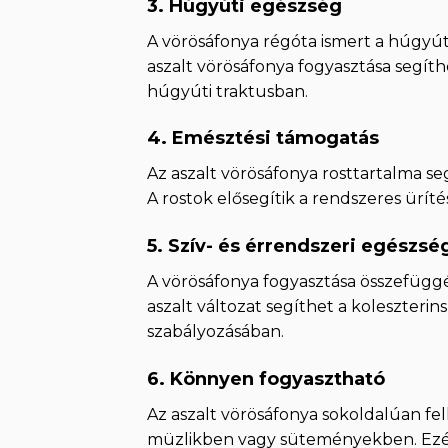
3.
Húgyúti egészség
A vörösáfonya régóta ismert a húgyút
aszalt vörösáfonya fogyasztása segí
húgyúti traktusban.
4.
Emésztési támogatás
Az aszalt vörösáfonya rosttartalma se
A rostok elősegítik a rendszeres ürít
5.
Szív- és érrendszeri egészsé
A vörösáfonya fogyasztása összefüggés
aszalt változat segíthet a koleszteri
szabályozásában.
6.
Könnyen fogyasztható
Az aszalt vörösáfonya sokoldalúan fe
müzlikben vagy süteményekben. Ezér