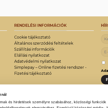
RENDELÉSI INFORMÁCIÓK
HÍ
Cookie tájékoztató
Általános szerződési feltételek
Szállítási információk
Elállási nyilatkozat
Adatvédelmi nyilatkozat
Simplepay – Online fizetési rendszer -
Ada
Fizetési tájékoztató
znál
Iratk
almak és hirdetések személyre szabásához, közösségi funkciók
közöt
weboldalforgalmunk elemzéséhez. Ezenkívül közösségi média-, h