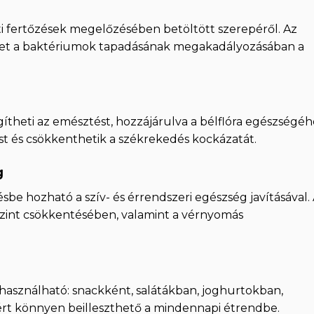
i fertőzések megelőzésében betöltött szerepéről. Az
thet a baktériumok tapadásának megakadályozásában a
gítheti az emésztést, hozzájárulva a bélflóra egészségéh
ést és csökkenthetik a székrekedés kockázatát.
g
be hozható a szív- és érrendszeri egészség javításával.
nszint csökkentésében, valamint a vérnyomás
lhasználható: snackként, salátákban, joghurtokban,
t könnyen beilleszthető a mindennapi étrendbe.