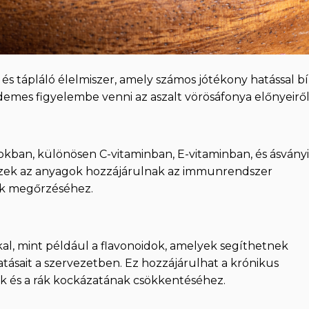
és tápláló élelmiszer, amely számos jótékony hatással bí
mes figyelembe venni az aszalt vörösáfonya előnyeiről
okban, különösen C-vitaminban, E-vitaminban, és ásványi
 Ezek az anyagok hozzájárulnak az immunrendszer
ek megőrzéséhez.
kal, mint például a flavonoidok, amelyek segíthetnek
tásait a szervezetben. Ez hozzájárulhat a krónikus
k és a rák kockázatának csökkentéséhez.