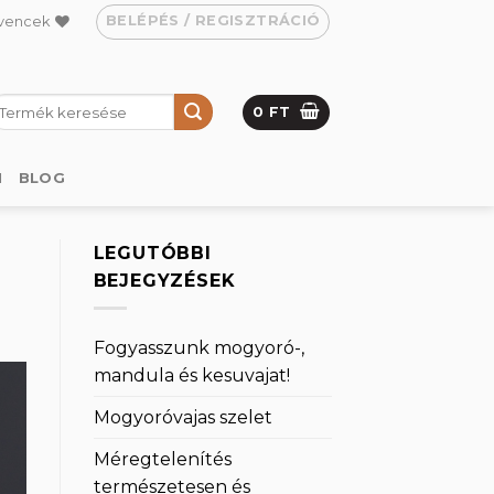
BELÉPÉS / REGISZTRÁCIÓ
vencek
eresés
0
FT
övetkezőre:
M
BLOG
LEGUTÓBBI
BEJEGYZÉSEK
Fogyasszunk mogyoró-,
mandula és kesuvajat!
Mogyoróvajas szelet
Méregtelenítés
természetesen és