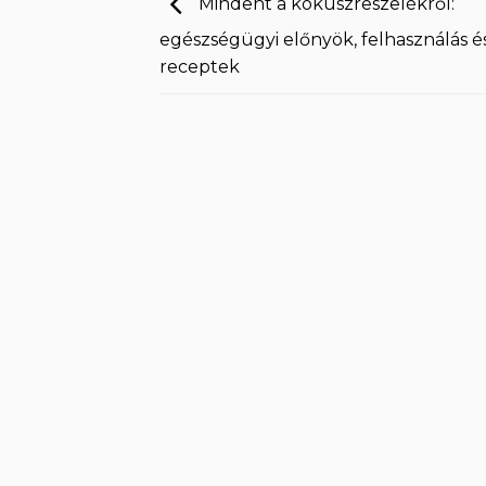
Mindent a kókuszreszelékről:
egészségügyi előnyök, felhasználás és
receptek