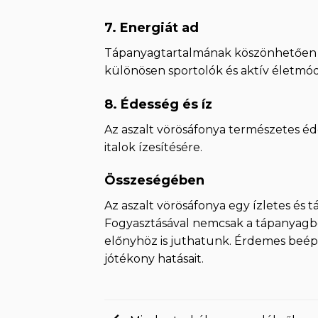
7.
Energiát ad
Tápanyagtartalmának köszönhetően az
különösen sportolók és aktív életmód
8.
Édesség és íz
Az aszalt vörösáfonya természetes éde
italok ízesítésére.
Összeségében
Az aszalt vörösáfonya egy ízletes és 
Fogyasztásával nemcsak a tápanyagb
előnyhöz is juthatunk. Érdemes beép
jótékony hatásait.