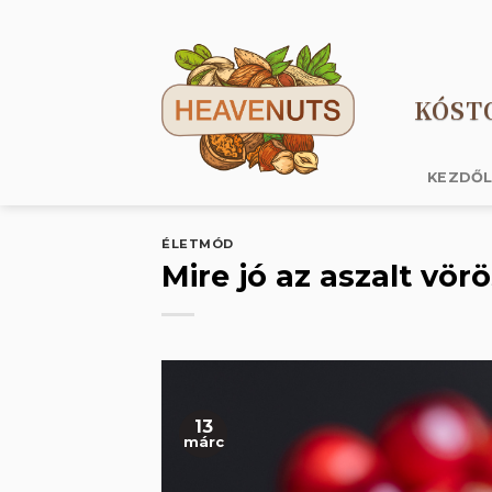
Skip
to
content
KÓST
KEZDŐ
ÉLETMÓD
Mire jó az aszalt vör
13
márc