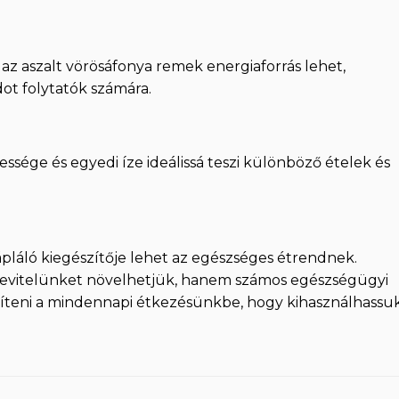
 aszalt vörösáfonya remek energiaforrás lehet,
ot folytatók számára.
ssége és egyedi íze ideálissá teszi különböző ételek és
tápláló kiegészítője lehet az egészséges étrendnek.
evitelünket növelhetjük, hanem számos egészségügyi
íteni a mindennapi étkezésünkbe, hogy kihasználhassu