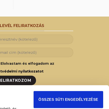
RLEVÉL FELIRATKOZÁS
Elolvastam és elfogadom az
tvédelmi nyilatkozatot
ozzon fel hírlevelünkre és Ön is az elsők
ÖSSZES SÜTI ENGEDÉLYEZÉSE
t fog értesülni legújabb akcióinkról,
irdető- és