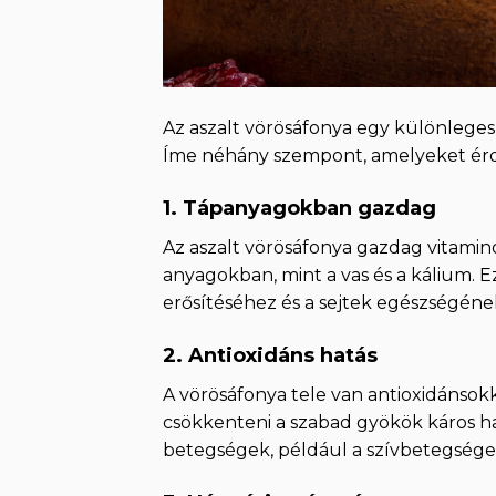
Az aszalt vörösáfonya egy különleges 
Íme néhány szempont, amelyeket érde
1.
Tápanyagokban gazdag
Az aszalt vörösáfonya gazdag vitamin
anyagokban, mint a vas és a kálium.
erősítéséhez és a sejtek egészségén
2.
Antioxidáns hatás
A vörösáfonya tele van antioxidánsok
csökkenteni a szabad gyökök káros ha
betegségek, például a szívbetegsége