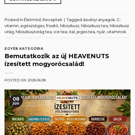
Posted in
Életmód
,
Receptek
|
Tagged
ásványi anyagok
,
C-
vitamin
,
egészséges
,
frissítő
,
hibiszkusz
,
hibiszkusz tea
,
hibiszkusz
virág
,
hibiszkuszvirág tea
,
ice tea
,
ital
,
jeges tea
,
nyár
,
vitaminok
EGYÉB KATEGÓRIA
Bemutatkozik az új HEAVENUTS
ízesített mogyorócsalád!
POSTED ON
2026.06.08.
08
jún