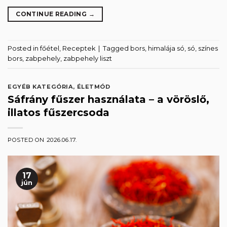
CONTINUE READING
→
Posted in
főétel
,
Receptek
|
Tagged
bors
,
himalája só
,
só
,
színes
bors
,
zabpehely
,
zabpehely liszt
EGYÉB KATEGÓRIA
,
ÉLETMÓD
Sáfrány fűszer használata – a vöröslő,
illatos fűszercsoda
POSTED ON
2026.06.17.
17
jún