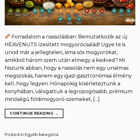
Forradalom a nassolásban: Bemutatkozik az új
HEAVENUTS ízesített mogyorócsalád! Ugye te is
unod már a jellegtelen, sima sós mogyorókat,
amikből három szem után elmegy a kedved? Mi
hiszünk abban, hogy a nassolás nem egy unalmas
megszokás, hanem egy igazi gasztronómiai élmény
kell, hogy legyen. Hónapokig kísérleteztünk a
konyhában, válogattuk a legropogósabb, prémium
minőségű földimogyoró-szemeket, […]
CONTINUE READING
→
Posted in
Egyéb kategória