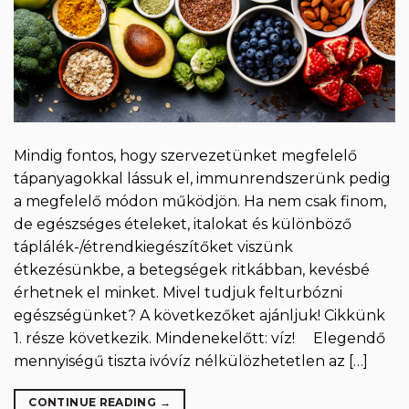
Mindig fontos, hogy szervezetünket megfelelő
tápanyagokkal lássuk el, immunrendszerünk pedig
a megfelelő módon működjön. Ha nem csak finom,
de egészséges ételeket, italokat és különböző
táplálék-/étrendkiegészítőket viszünk
étkezésünkbe, a betegségek ritkábban, kevésbé
érhetnek el minket. Mivel tudjuk felturbózni
egészségünket? A következőket ajánljuk! Cikkünk
1. része következik. Mindenekelőtt: víz! Elegendő
mennyiségű tiszta ivóvíz nélkülözhetetlen az […]
CONTINUE READING
→