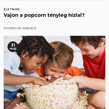
ÉLETMÓD
Vajon a popcorn tényleg hízlal?
POSTED ON
2026.05.31.
31
máj