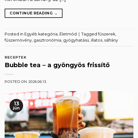
CONTINUE READING
→
Posted in
Egyéb kategória
,
Életmód
|
Tagged
fűszerek
,
fűszernövény
,
gasztronómia
,
gyógyhatású
,
illatos
,
sáfrány
RECEPTEK
Bubble tea – a gyöngyös frissítő
POSTED ON
2026.06.13.
13
jún