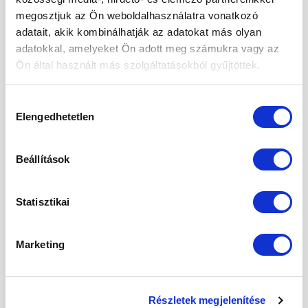
ÉLETMÓD
megosztjuk az Ön weboldalhasználatra vonatkozó
A hibiszkusz tea hatása – gyógy- és
adatait, akik kombinálhatják az adatokat más olyan
mellékhatások
adatokkal, amelyeket Ön adott meg számukra vagy az
Ön által használt más szolgáltatásokból gyűjtöttek.
POSTED ON
2026.05.27.
Hozzájárulás
Elengedhetetlen
kiválasztása
27
máj
Beállítások
Statisztikai
Marketing
Részletek megjelenítése