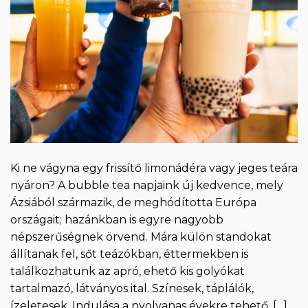
Ki ne vágyna egy frissítő limonádéra vagy jeges teára
nyáron? A bubble tea napjaink új kedvence, mely
Ázsiából származik, de meghódította Európa
országait; hazánkban is egyre nagyobb
népszerűségnek örvend. Mára külön standokat
állítanak fel, sőt teázókban, éttermekben is
találkozhatunk az apró, ehető kis golyókat
tartalmazó, látványos ital. Színesek, táplálók,
ízeletesek. Indulása a nyolvanas évekre tehető, […]