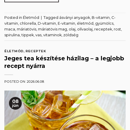
Posted in
Életmód
|
Tagged
ásványi anyagok
,
B-vitamin
,
C-
vitamin
,
chlorella
,
D-vitamin
,
E-vitamin
,
életmód
,
gyümölcs
,
maca
,
máriatövis
,
máriatövis mag
,
olaj
,
olívaolaj
,
receptek
,
rost
,
spirulina
,
tippek
,
vas
,
vitaminok
,
zöldség
ÉLETMÓD
,
RECEPTEK
Jeges tea készítése házilag – a legjobb
recept nyárra
POSTED ON
2026.06.08.
08
jún