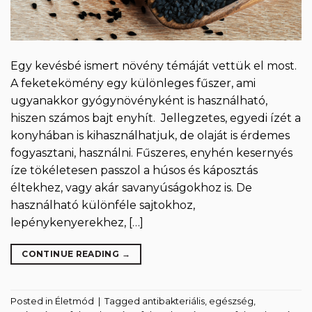
Egy kevésbé ismert növény témáját vettük el most.
A feketekömény egy különleges fűszer, ami
ugyanakkor gyógynövényként is használható,
hiszen számos bajt enyhít. Jellegzetes, egyedi ízét a
konyhában is kihasználhatjuk, de olaját is érdemes
fogyasztani, használni. Fűszeres, enyhén kesernyés
íze tökéletesen passzol a húsos és káposztás
éltekhez, vagy akár savanyúságokhoz is. De
használható különféle sajtokhoz,
lepénykenyerekhez, […]
CONTINUE READING
→
Posted in
Életmód
|
Tagged
antibakteriális
,
egészség
,