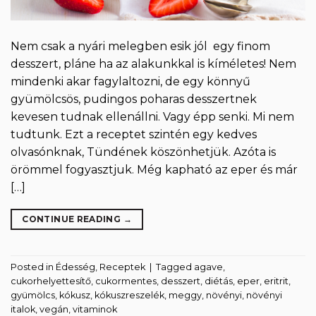
Nem csak a nyári melegben esik jól egy finom
desszert, pláne ha az alakunkkal is kíméletes! Nem
mindenki akar fagylaltozni, de egy könnyű
gyümölcsös, pudingos poharas desszertnek
kevesen tudnak ellenállni. Vagy épp senki. Mi nem
tudtunk. Ezt a receptet szintén egy kedves
olvasónknak, Tündének köszönhetjük. Azóta is
örömmel fogyasztjuk. Még kapható az eper és már
[…]
CONTINUE READING
→
Posted in
Édesség
,
Receptek
|
Tagged
agave
,
cukorhelyettesítő
,
cukormentes
,
desszert
,
diétás
,
eper
,
eritrit
,
gyümölcs
,
kókusz
,
kókuszreszelék
,
meggy
,
növényi
,
növényi
italok
,
vegán
,
vitaminok