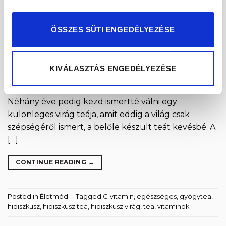
ÖSSZES SÜTI ENGEDÉLYEZÉSE
Akik ismerik, kedvelik a különféle bio-, reform- és
egészséges ételeket kínáló boltokat,
webáruházakat, már rengeteg szuperélelmiszert,
KIVÁLASZTÁS ENGEDÉLYEZÉSE
finomságot ismerhetett meg, a chia magtól a
görögszéna magon át, a goji vagy az acai bogyóig.
Néhány éve pedig kezd ismertté válni egy
különleges virág teája, amit eddig a világ csak
szépségéről ismert, a belőle készült teát kevésbé. A
[…]
CONTINUE READING
→
Posted in
Életmód
|
Tagged
C-vitamin
,
egészséges
,
gyógytea
,
hibiszkusz
,
hibiszkusz tea
,
hibiszkusz virág
,
tea
,
vitaminok