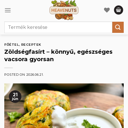
Skip
to
content
Keresés
a
következőre:
FŐÉTEL
,
RECEPTEK
Zöldségfasírt – könnyű, egészséges
vacsora gyorsan
POSTED ON
2026.06.21.
21
jún