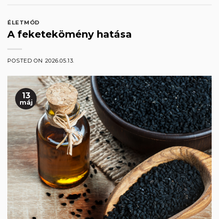
ÉLETMÓD
A feketekömény hatása
POSTED ON
2026.05.13.
13
máj