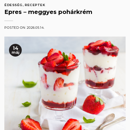
ÉDESSÉG
,
RECEPTEK
Epres – meggyes pohárkrém
POSTED ON
2026.05.14.
14
máj