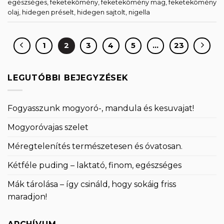
egészséges
,
feketekömény
,
feketekömény mag
,
feketekömény
olaj
,
hidegen préselt
,
hidegen sajtolt
,
nigella
1
2
3
4
5
…
23
LEGUTÓBBI BEJEGYZÉSEK
Fogyasszunk mogyoró-, mandula és kesuvajat!
Mogyoróvajas szelet
Méregtelenítés természetesen és óvatosan.
Kétféle puding – laktató, finom, egészséges
Mák tárolása – így csináld, hogy sokáig friss
maradjon!