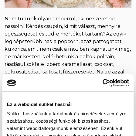
Nem tudunk olyan emberről, aki ne szeretne
nassolni. Kérdés csupán, ki mit választ, mennyire
egészségeset és tud-e mértéket tartani?! Az egyik
legnépszerűbb nasi a popcorn, azaz pattogatott
kukorica, amit nem csak a moziban kaphatunk meg,
de már készen is elérhetünk a boltok polcain,
ráadásul sokféle ízben: karamellásat, csokisat,
cukrosat, sósat, sajtosat, fűszereseket. Na de azzal
[…]
CONTINUE READING
→
Ez a weboldal sütiket használ
Sütiket használunk a tartalmak és hirdetések személyre
Posted in
Életmód
|
Tagged
egészséges
,
fehérje
,
hízlal
,
kukorica
,
nátrium
,
pattogatott kukorica
,
popcorn
,
rost
,
só
szabásához, közösségi funkciók biztosításához,
valamint weboldalforgalmunk elemzéséhez. Ezenkívül
közösségi média-, hirdető- és elemező partnereinkkel