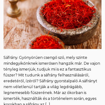
Sáfrány. Gyönyörűen csengő szó, mely szinte
mindegyikőnknek ismerősen hangzik már. De vajon
tényleg ismerjük, tudjuk mi is ez a fantasztikus
fűszer? Mit tudunk a sáfrány felhasználásáról,
eredetéről, ízéről? Sáfrány gyorstalpaló A sáfrányt
nem véletlenül tartják a világ legdrágább,
legnemesebb fűszerének. Már az ókorban is
ismerték, használták és a történelem során, egyes
korokban a sáfrány az […]