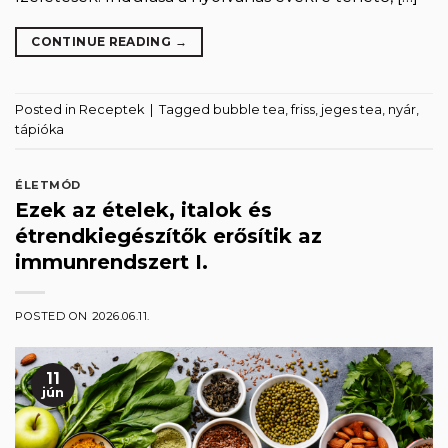
CONTINUE READING
→
Posted in
Receptek
|
Tagged
bubble tea
,
friss
,
jeges tea
,
nyár
,
tápióka
ÉLETMÓD
Ezek az ételek, italok és
étrendkiegészítők erősítik az
immunrendszert I.
POSTED ON
2026.06.11.
11
jún