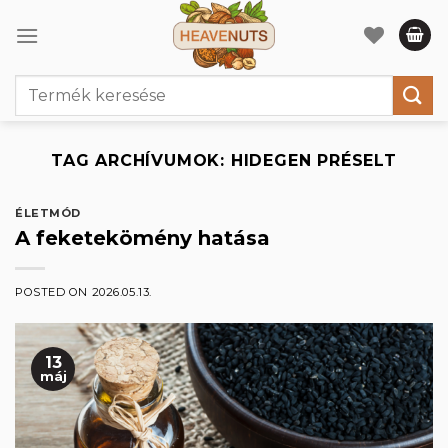
Skip
to
content
Keresés
a
következőre:
TAG ARCHÍVUMOK:
HIDEGEN PRÉSELT
ÉLETMÓD
A feketekömény hatása
POSTED ON
2026.05.13.
13
máj