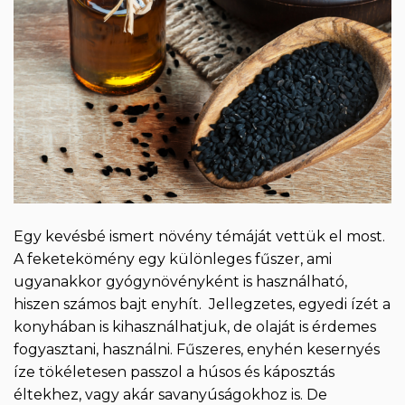
Egy kevésbé ismert növény témáját vettük el most.
A feketekömény egy különleges fűszer, ami
ugyanakkor gyógynövényként is használható,
hiszen számos bajt enyhít. Jellegzetes, egyedi ízét a
konyhában is kihasználhatjuk, de olaját is érdemes
fogyasztani, használni. Fűszeres, enyhén kesernyés
íze tökéletesen passzol a húsos és káposztás
éltekhez, vagy akár savanyúságokhoz is. De