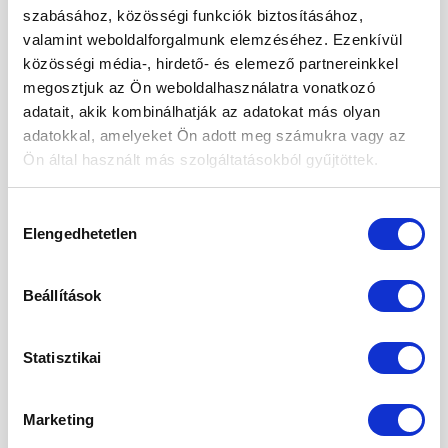
2024. október
szabásához, közösségi funkciók biztosításához,
valamint weboldalforgalmunk elemzéséhez. Ezenkívül
2024. szeptember
közösségi média-, hirdető- és elemező partnereinkkel
megosztjuk az Ön weboldalhasználatra vonatkozó
2024. május
adatait, akik kombinálhatják az adatokat más olyan
2024. április
adatokkal, amelyeket Ön adott meg számukra vagy az
Ön által használt más szolgáltatásokból gyűjtöttek.
2024. március
2024. január
Hozzájárulás
Elengedhetetlen
kiválasztása
2023. december
2023. szeptember
Beállítások
2023. március
2023. február
Statisztikai
2023. január
Marketing
2022. december