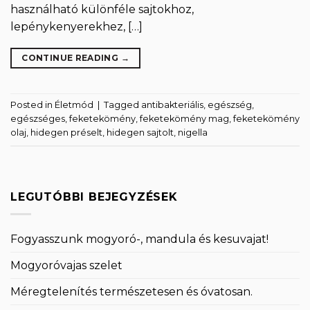
használható különféle sajtokhoz,
lepénykenyerekhez, […]
CONTINUE READING
→
Posted in
Életmód
|
Tagged
antibakteriális
,
egészség
,
egészséges
,
feketekömény
,
feketekömény mag
,
feketekömény
olaj
,
hidegen préselt
,
hidegen sajtolt
,
nigella
LEGUTÓBBI BEJEGYZÉSEK
Fogyasszunk mogyoró-, mandula és kesuvajat!
Mogyoróvajas szelet
Méregtelenítés természetesen és óvatosan.