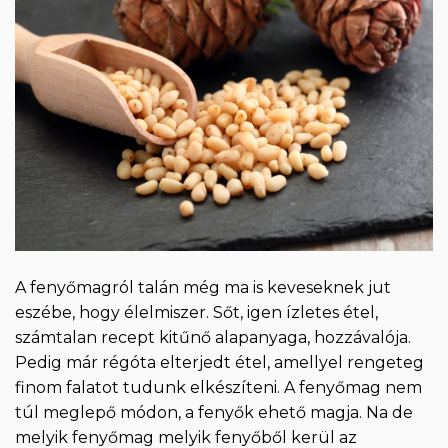
A fenyőmagról talán még ma is keveseknek jut
eszébe, hogy élelmiszer. Sőt, igen ízletes étel,
számtalan recept kitűnő alapanyaga, hozzávalója.
Pedig már régóta elterjedt étel, amellyel rengeteg
finom falatot tudunk elkészíteni. A fenyőmag nem
túl meglepő módon, a fenyők ehető magja. Na de
melyik fenyőmag melyik fenyőből kerül az