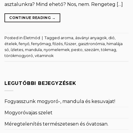
asztalunkra? Mind ehető? Nos, nem. Rengeteg […]
CONTINUE READING
→
Posted in
Életmód
|
Tagged
aroma
,
ásványi anyagok
,
dió
,
ételek
,
fenyő
,
fenyőmag
,
főzés
,
fűszer
,
gasztronómia
,
himalája
só
,
ízletes
,
mandula
,
nyomelemek
,
pesto
,
szezám
,
tökmag
,
törökmogyoró
,
vitaminok
LEGUTÓBBI BEJEGYZÉSEK
Fogyasszunk mogyoró-, mandula és kesuvajat!
Mogyoróvajas szelet
Méregtelenítés természetesen és óvatosan.