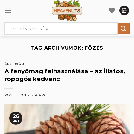
Skip
to
content
Keresés
a
következőre:
TAG ARCHÍVUMOK:
FŐZÉS
ÉLETMÓD
A fenyőmag felhasználása – az illatos,
ropogós kedvenc
POSTED ON
2026.04.26.
26
ápr