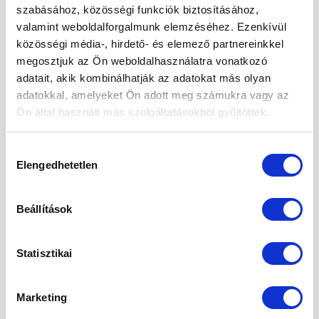
2024. október
szabásához, közösségi funkciók biztosításához,
valamint weboldalforgalmunk elemzéséhez. Ezenkívül
2024. szeptember
közösségi média-, hirdető- és elemező partnereinkkel
megosztjuk az Ön weboldalhasználatra vonatkozó
2024. május
adatait, akik kombinálhatják az adatokat más olyan
2024. április
adatokkal, amelyeket Ön adott meg számukra vagy az
Ön által használt más szolgáltatásokból gyűjtöttek.
2024. március
2024. január
Hozzájárulás
Elengedhetetlen
kiválasztása
2023. december
2023. szeptember
Beállítások
2023. március
2023. február
Statisztikai
2023. január
Marketing
2022. december