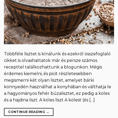
Többféle lisztet is kínálunk és ezekről összefoglaló
cikket is olvashattatok már és persze számos
recepttel találkozhattunk a blogunkon. Mégis
érdemes kiemelni, és picit részletesebben
megismerni két olyan lisztet, amelyet bárki
könnyedén használhat a konyhában és válthatja le
a hagyományos fehér búzalisztet, ez pedig a köles
és a hajdina liszt. A köles liszt A kölest (és […]
CONTINUE READING
→