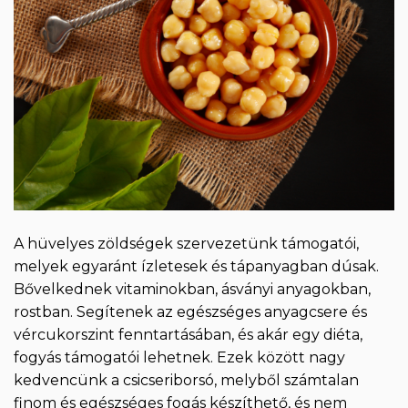
A hüvelyes zöldségek szervezetünk támogatói,
melyek egyaránt ízletesek és tápanyagban dúsak.
Bővelkednek vitaminokban, ásványi anyagokban,
rostban. Segítenek az egészséges anyagcsere és
vércukorszint fenntartásában, és akár egy diéta,
fogyás támogatói lehetnek. Ezek között nagy
kedvencünk a csicseriborsó, melyből számtalan
finom és egészséges fogás készíthető, és nem