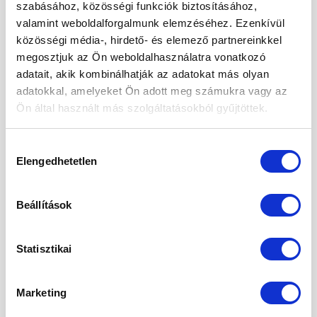
szabásához, közösségi funkciók biztosításához,
is használták.. Na és szinte mindenki emlékszik arra a
valamint weboldalforgalmunk elemzéséhez. Ezenkívül
bizonyos filmre, amikor is a kakaóból készült […]
közösségi média-, hirdető- és elemező partnereinkkel
megosztjuk az Ön weboldalhasználatra vonatkozó
CONTINUE READING
→
adatait, akik kombinálhatják az adatokat más olyan
adatokkal, amelyeket Ön adott meg számukra vagy az
Ön által használt más szolgáltatásokból gyűjtöttek.
Posted in
Életmód
|
Tagged
A-vitamin
,
ásványi anyagok
,
B-
vitamin
,
csokoládé
,
cukormentes
,
D-vitamin
,
E-vitamin
,
egészséges
,
fogszuvasodás
,
foszfor
,
immunitás
,
immunrendszer
,
Hozzájárulás
kakaó
,
kakaóbab
,
kakaóbab töret
,
kálium
,
magnézium
,
Elengedhetetlen
kiválasztása
rákmegelőzés
,
réz
,
rost
,
vitaminok
Beállítások
ÉLETMÓD
Mi az a quinoa és miért érdemes
fogyasztanod?
Statisztikai
POSTED ON
2022.08.30.
Marketing