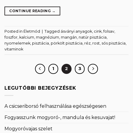
CONTINUE READING
→
Posted in
Életmód
|
Tagged
ásványi anyagok
,
cink
,
folsav
,
foszfor
,
kalcium
,
magnézium
,
mangán
,
natúr pisztácia
,
nyomelemek
,
pisztácia
,
pörkölt pisztácia
,
réz
,
rost
,
sós pisztácia
,
vitaminok
1
2
3
LEGUTÓBBI BEJEGYZÉSEK
A csicseriborsó felhasználása egészségesen
Fogyasszunk mogyoró-, mandula és kesuvajat!
Mogyoróvajas szelet