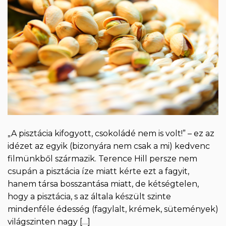
„A pisztácia kifogyott, csokoládé nem is volt!” – ez az
idézet az egyik (bizonyára nem csak a mi) kedvenc
filmünkből származik. Terence Hill persze nem
csupán a pisztácia íze miatt kérte ezt a fagyit,
hanem társa bosszantása miatt, de kétségtelen,
hogy a pisztácia, s az általa készült szinte
mindenféle édesség (fagylalt, krémek, sütemények)
világszinten nagy […]