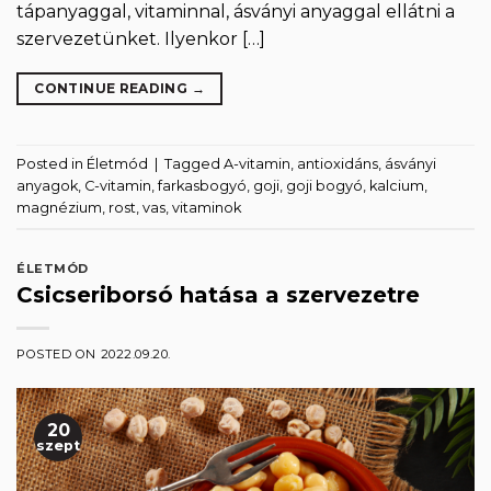
tápanyaggal, vitaminnal, ásványi anyaggal ellátni a
szervezetünket. Ilyenkor […]
CONTINUE READING
→
Posted in
Életmód
|
Tagged
A-vitamin
,
antioxidáns
,
ásványi
anyagok
,
C-vitamin
,
farkasbogyó
,
goji
,
goji bogyó
,
kalcium
,
magnézium
,
rost
,
vas
,
vitaminok
ÉLETMÓD
Csicseriborsó hatása a szervezetre
POSTED ON
2022.09.20.
20
szept