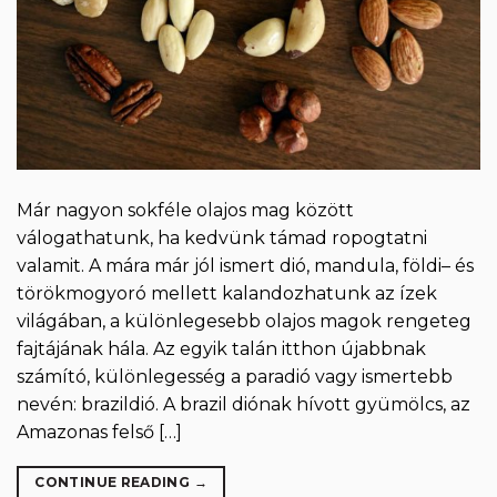
Már nagyon sokféle olajos mag között
válogathatunk, ha kedvünk támad ropogtatni
valamit. A mára már jól ismert dió, mandula, földi– és
törökmogyoró mellett kalandozhatunk az ízek
világában, a különlegesebb olajos magok rengeteg
fajtájának hála. Az egyik talán itthon újabbnak
számító, különlegesség a paradió vagy ismertebb
nevén: brazildió. A brazil diónak hívott gyümölcs, az
Amazonas felső […]
CONTINUE READING
→