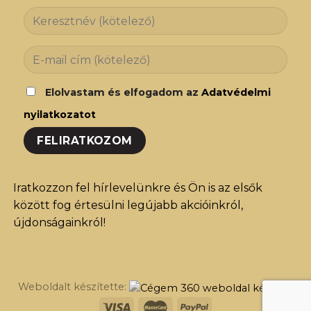
Elolvastam és elfogadom az
Adatvédelmi
nyilatkozatot
Iratkozzon fel hírlevelünkre és Ön is az elsők
között fog értesülni legújabb akcióinkról,
újdonságainkról!
Weboldalt készítette: