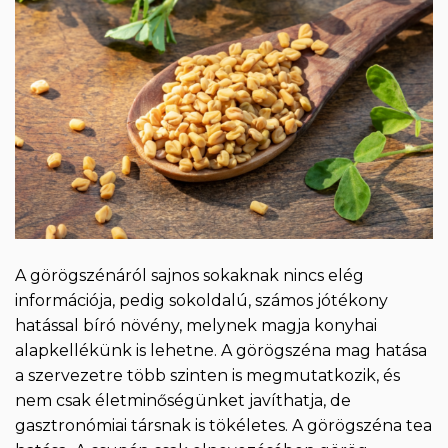
A görögszénáról sajnos sokaknak nincs elég
információja, pedig sokoldalú, számos jótékony
hatással bíró növény, melynek magja konyhai
alapkellékünk is lehetne. A görögszéna mag hatása
a szervezetre több szinten is megmutatkozik, és
nem csak életminőségünket javíthatja, de
gasztronómiai társnak is tökéletes. A görögszéna tea