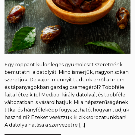
Egy roppant különleges gyümölcsöt szeretnénk
bemutatni, a datolyát. Mind ismerjük, nagyon sokan
szeretjük. De vajon mennyit tudunk erről a finom
és tápanyagokban gazdag csemegéről? Többféle
fajta létezik (pl Medjool király datolya), és többféle
változatban is vásárolhatjuk. Mi a népszerűségének
titka, és hányféleképp fogyasztható, hogyan tudjuk
használni? Ezeket vesézzük ki cikksorozatunkban!
A datolya hatása a szervezetre […]