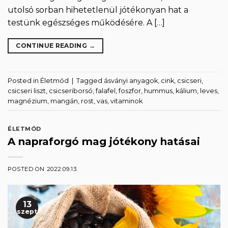
utolsó sorban hihetetlenül jótékonyan hat a
testünk egészséges működésére. A […]
CONTINUE READING
→
Posted in
Életmód
|
Tagged
ásványi anyagok
,
cink
,
csicseri
,
csicseri liszt
,
csicseriborsó
,
falafel
,
foszfor
,
hummus
,
kálium
,
leves
,
magnézium
,
mangán
,
rost
,
vas
,
vitaminok
ÉLETMÓD
A napraforgó mag jótékony hatásai
POSTED ON
2022.09.13.
13
szept