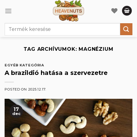
Skip
to
content
Keresés
a
következőre:
TAG ARCHÍVUMOK:
MAGNÉZIUM
EGYÉB KATEGÓRIA
A brazildió hatása a szervezetre
POSTED ON
2025.12.17.
17
dec