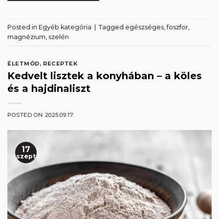
Posted in
Egyéb kategória
|
Tagged
egészséges
,
foszfor
,
magnézium
,
szelén
ÉLETMÓD
,
RECEPTEK
Kedvelt lisztek a konyhában – a köles
és a hajdinaliszt
POSTED ON
2025.09.17.
17
szept