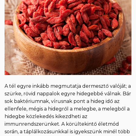
A tél egyre inkább megmutatja dermesztő valóját; a
szürke, rövid nappalok egyre hidegebbé válnak. Bár
sok baktériumnak, vírusnak pont a hideg idő az
ellenfele, mégis a hidegről a melegbe, a melegből a
hidegbe közlekedés kikezdheti az
immunrendszerünket. A körültekintő életmód
során, a táplálkozásunkkal is igyekszünk minél több