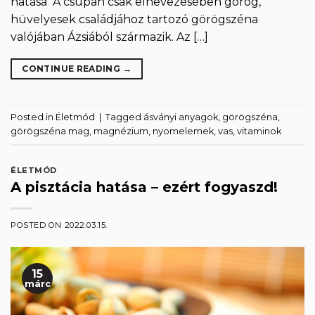
hatása A csupán csak elnevezésében görög,
hüvelyesek családjához tartozó görögszéna
valójában Ázsiából származik. Az […]
CONTINUE READING
→
Posted in
Életmód
|
Tagged
ásványi anyagok
,
görögszéna
,
görögszéna mag
,
magnézium
,
nyomelemek
,
vas
,
vitaminok
ÉLETMÓD
A pisztácia hatása – ezért fogyaszd!
POSTED ON
2022.03.15.
15
márc