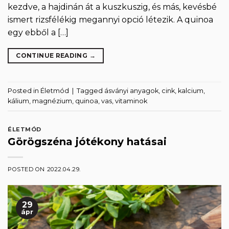
kezdve, a hajdinán át a kuszkuszig, és más, kevésbé
ismert rizsfélékig megannyi opció létezik. A quinoa
egy ebből a […]
CONTINUE READING
→
Posted in
Életmód
|
Tagged
ásványi anyagok
,
cink
,
kalcium
,
kálium
,
magnézium
,
quinoa
,
vas
,
vitaminok
ÉLETMÓD
Görögszéna jótékony hatásai
POSTED ON
2022.04.29.
29
ápr