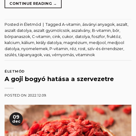
CONTINUE READING
→
Posted in
Életmód
|
Tagged
A-vitamin
,
ásványi anyagok
,
aszalt
,
aszalt datolya
,
aszalt gyümölcsök
,
aszalvány
,
B-vitamin
,
bőr
,
bőrpanaszok
,
C-vitamin
,
cink
,
cukor
,
datolya
,
foszfor
,
fruktóz
,
kalcium
,
kálium
,
király datolya
,
magnézium
,
medjool
,
medjool
datolya
,
nyomelemek
,
P-vitamin
,
réz
,
rost
,
szív-és érrendszer
,
szülés
,
tápanyagok
,
vas
,
vérnyomás
,
vitaminok
ÉLETMÓD
A goji bogyó hatása a szervezetre
POSTED ON
2022.12.09.
09
dec