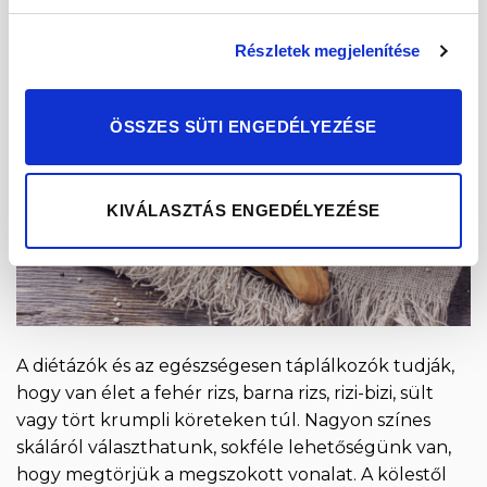
30
aug
Részletek megjelenítése
ÖSSZES SÜTI ENGEDÉLYEZÉSE
KIVÁLASZTÁS ENGEDÉLYEZÉSE
A diétázók és az egészségesen táplálkozók tudják,
hogy van élet a fehér rizs, barna rizs, rizi-bizi, sült
vagy tört krumpli köreteken túl. Nagyon színes
skáláról választhatunk, sokféle lehetőségünk van,
hogy megtörjük a megszokott vonalat. A kölestől