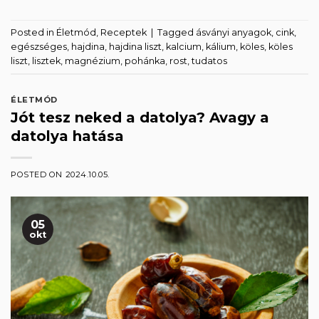
Posted in
Életmód
,
Receptek
|
Tagged
ásványi anyagok
,
cink
,
egészséges
,
hajdina
,
hajdina liszt
,
kalcium
,
kálium
,
köles
,
köles
liszt
,
lisztek
,
magnézium
,
pohánka
,
rost
,
tudatos
ÉLETMÓD
Jót tesz neked a datolya? Avagy a
datolya hatása
POSTED ON
2024.10.05.
05
okt