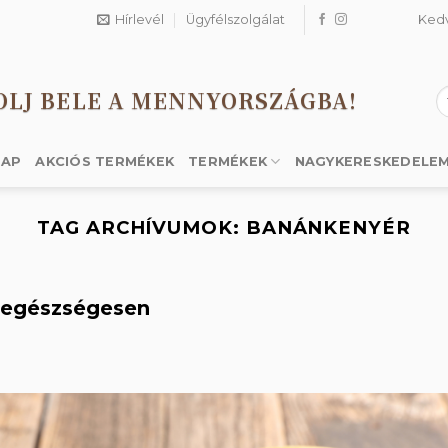
Hírlevél
Ügyfélszolgálat
Ked
OLJ BELE A MENNYORSZÁGBA!
K
a
k
LAP
AKCIÓS TERMÉKEK
TERMÉKEK
NAGYKERESKEDELE
TAG ARCHÍVUMOK:
BANÁNKENYÉR
 egészségesen