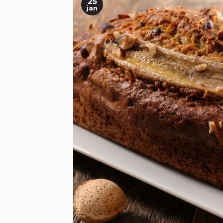
25
jan