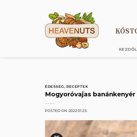
Skip
to
content
KÓST
KEZDŐ
ÉDESSÉG
,
RECEPTEK
Mogyoróvajas banánkenyér
POSTED ON
2022.01.25.