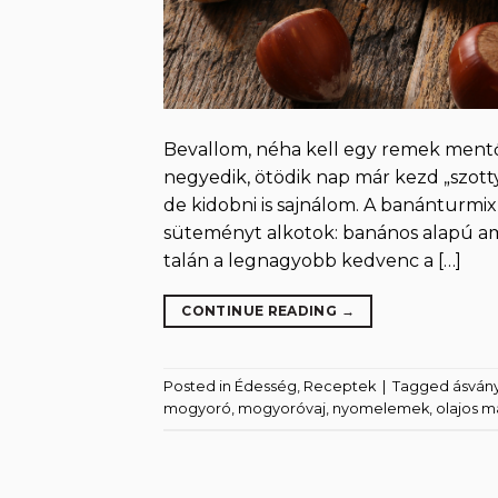
Bevallom, néha kell egy remek mentő
negyedik, ötödik nap már kezd „szott
de kidobni is sajnálom. A banánturmix
süteményt alkotok: banános alapú amer
talán a legnagyobb kedvenc a […]
CONTINUE READING
→
Posted in
Édesség
,
Receptek
|
Tagged
ásván
mogyoró
,
mogyoróvaj
,
nyomelemek
,
olajos 