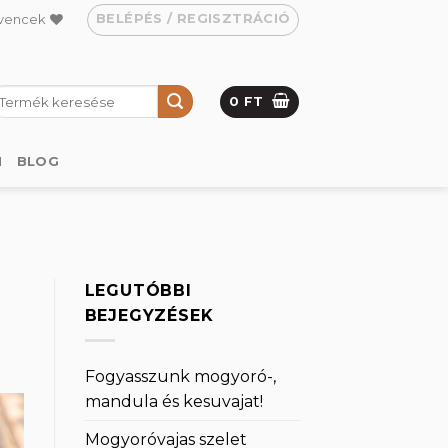
BELÉPÉS / REGISZTRÁCIÓ
vencek
eresés
0
FT
övetkezőre:
M
BLOG
LEGUTÓBBI
BEJEGYZÉSEK
Fogyasszunk mogyoró-,
mandula és kesuvajat!
Mogyoróvajas szelet