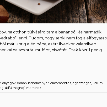
öv, ha otthon túlvásároltam a banánból, és harmadik,
yadtabb” lenni. Tudom, hogy senki nem fogja elfogyaszta
ból már untig elég néha, ezért ilyenkor valamilyen
ikai palacsintát, muffint, piskótát. Ezek közül pedig
yi anyagok
,
banán
,
banánkenyér
,
cukormentes
,
egészséges
,
kálium
,
mag
,
útifű maghéj
,
vitaminok