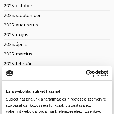
2025. október
2025. szeptember
2025. augusztus
2025. május
2025. április
2025. március
2025. február
2025. január
2024. november
Ez a weboldal sütiket használ
2024. október
Sütiket használunk a tartalmak és hirdetések személyre
2024. szeptember
szabásához, közösségi funkciók biztosításához,
valamint weboldalforgalmunk elemzéséhez. Ezenkívül
2024. május