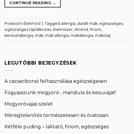
CONTINUE READING
→
Posted in
Életmód
|
Tagged
allergia
,
darált mák
,
egészséges
,
egészséges táplálkozás
,
élelmiszer
,
étrend
,
finom
,
keresztallergia
,
mák
,
mák allergia
,
mákallergia
,
mákolaj
LEGUTÓBBI BEJEGYZÉSEK
A csicseriborsó felhasználása egészségesen
Fogyasszunk mogyoró-, mandula és kesuvajat!
Mogyoróvajas szelet
Méregtelenítés természetesen és óvatosan.
Kétféle puding – laktató, finom, egészséges