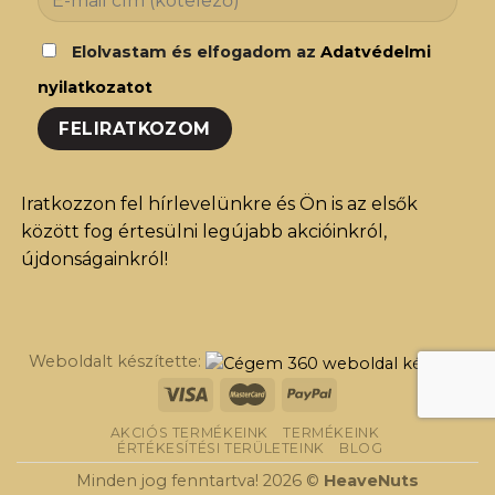
Elolvastam és elfogadom az
Adatvédelmi
nyilatkozatot
Iratkozzon fel hírlevelünkre és Ön is az elsők
között fog értesülni legújabb akcióinkról,
újdonságainkról!
Weboldalt készítette:
AKCIÓS TERMÉKEINK
TERMÉKEINK
ÉRTÉKESÍTÉSI TERÜLETEINK
BLOG
Minden jog fenntartva! 2026 ©
HeaveNuts