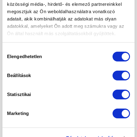
közösségi média-, hirdető- és elemező partnereinkkel
2024. április
megosztjuk az Ön weboldalhasználatra vonatkozó
adatait, akik kombinálhatják az adatokat más olyan
2024. március
adatokkal, amelyeket Ön adott meg számukra vagy az
2024. január
Ön által használt más szolgáltatásokból gyűjtöttek.
2023. december
Hozzájárulás
2023. szeptember
Elengedhetetlen
kiválasztása
2023. március
Beállítások
2023. február
2023. január
Statisztikai
2022. december
Marketing
2022. november
2022. október