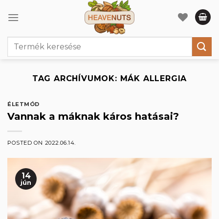
Skip
to
content
Keresés
a
következőre:
TAG ARCHÍVUMOK:
MÁK ALLERGIA
ÉLETMÓD
Vannak a máknak káros hatásai?
POSTED ON
2022.06.14.
14
jún