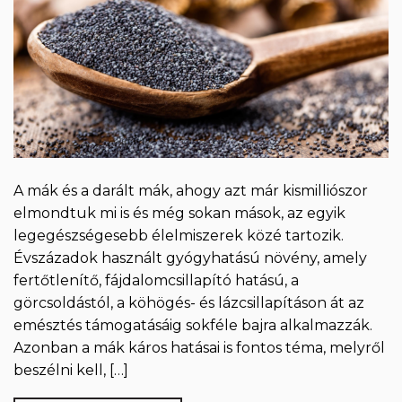
A mák és a darált mák, ahogy azt már kismilliószor
elmondtuk mi is és még sokan mások, az egyik
legegészségesebb élelmiszerek közé tartozik.
Évszázadok használt gyógyhatású növény, amely
fertőtlenítő, fájdalomcsillapító hatású, a
görcsoldástól, a köhögés- és lázcsillapításon át az
emésztés támogatásáig sokféle bajra alkalmazzák.
Azonban a mák káros hatásai is fontos téma, melyről
beszélni kell, […]