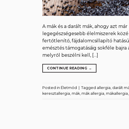
A mák és a darált mák, ahogy azt már 
legegészségesebb élelmiszerek közé 
fertőtlenítő, fájdalomcsillapító hatású
emésztés támogatásáig sokféle bajra 
melyről beszélni kell, […]
CONTINUE READING
→
Posted in
Életmód
|
Tagged
allergia
,
darált m
keresztallergia
,
mák
,
mák allergia
,
mákallergia