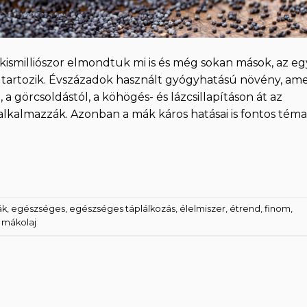
kismilliószor elmondtuk mi is és még sokan mások, az eg
tartozik. Évszázadok használt gyógyhatású növény, ame
, a görcsoldástól, a köhögés- és lázcsillapításon át az
alkalmazzák. Azonban a mák káros hatásai is fontos téma
ák
,
egészséges
,
egészséges táplálkozás
,
élelmiszer
,
étrend
,
finom
,
,
mákolaj