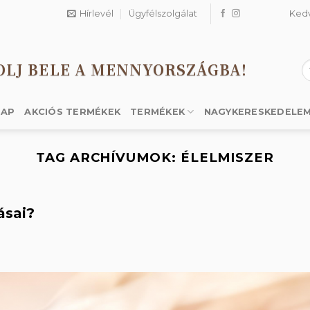
Hírlevél
Ügyfélszolgálat
Ked
OLJ BELE A MENNYORSZÁGBA!
K
a
k
LAP
AKCIÓS TERMÉKEK
TERMÉKEK
NAGYKERESKEDELE
TAG ARCHÍVUMOK:
ÉLELMISZER
ásai?