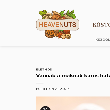
Skip
to
content
KÓST
KEZDŐ
ÉLETMÓD
Vannak a máknak káros hat
POSTED ON
2022.06.14.
14