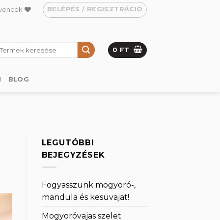
BELÉPÉS / REGISZTRÁCIÓ
vencek
eresés
0
FT
övetkezőre:
M
BLOG
LEGUTÓBBI
BEJEGYZÉSEK
Fogyasszunk mogyoró-,
mandula és kesuvajat!
Mogyoróvajas szelet