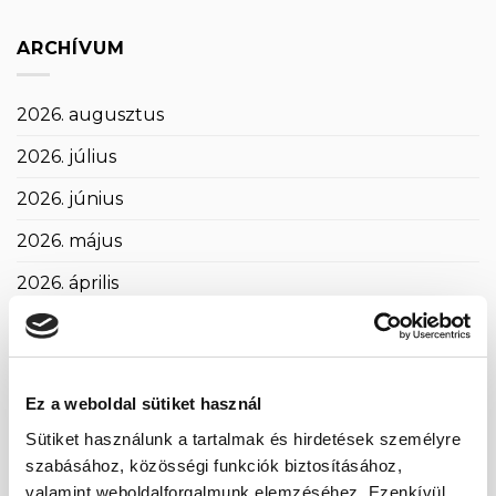
ARCHÍVUM
2026. augusztus
2026. július
2026. június
2026. május
2026. április
2026. március
2026. február
Ez a weboldal sütiket használ
2026. január
Sütiket használunk a tartalmak és hirdetések személyre
2025. december
szabásához, közösségi funkciók biztosításához,
valamint weboldalforgalmunk elemzéséhez. Ezenkívül
2025. november