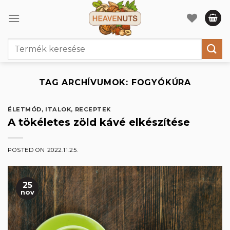
Skip
to
content
Keresés
a
következőre:
TAG ARCHÍVUMOK:
FOGYÓKÚRA
ÉLETMÓD
,
ITALOK
,
RECEPTEK
A tökéletes zöld kávé elkészítése
POSTED ON
2022.11.25.
25
nov