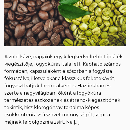
A zöld kávé, napjaink egyik legkedveltebb táplálék-
kiegészítője, fogyókúrás itala lett. Kapható számos
formában, kapszulaként elsősorban a fogyásra
fókuszálva, illetve akár a klasszikus feketekávét,
fogyaszthatjuk forró italként is. Hazánkban és
szerte a nagyvilágban főként a fogyókúra
természetes eszközének és étrend-kiegészítőnek
tekintik, hisz klorogénsav tartalma képes
csökkenteni a zsírszövet mennyiségét, segít a
májnak feldolgozni a zsírt. Na […]