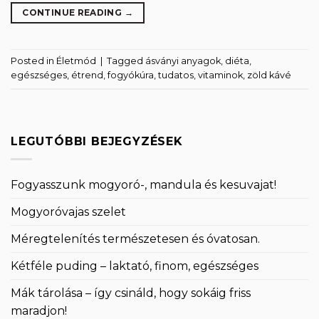
CONTINUE READING
→
Posted in
Életmód
|
Tagged
ásványi anyagok
,
diéta
,
egészséges
,
étrend
,
fogyókúra
,
tudatos
,
vitaminok
,
zöld kávé
LEGUTÓBBI BEJEGYZÉSEK
Fogyasszunk mogyoró-, mandula és kesuvajat!
Mogyoróvajas szelet
Méregtelenítés természetesen és óvatosan.
Kétféle puding – laktató, finom, egészséges
Mák tárolása – így csináld, hogy sokáig friss
maradjon!