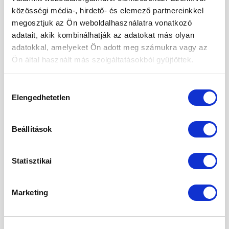
közösségi média-, hirdető- és elemező partnereinkkel
2025. október
megosztjuk az Ön weboldalhasználatra vonatkozó
adatait, akik kombinálhatják az adatokat más olyan
2025. szeptember
adatokkal, amelyeket Ön adott meg számukra vagy az
2025. augusztus
Ön által használt más szolgáltatásokból gyűjtöttek.
2025. május
Hozzájárulás
2025. április
Elengedhetetlen
kiválasztása
2025. március
Beállítások
2025. február
2025. január
Statisztikai
2024. november
Marketing
2024. október
2024. szeptember