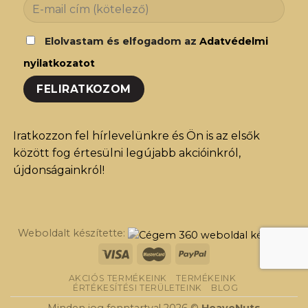
Elolvastam és elfogadom az
Adatvédelmi
nyilatkozatot
Iratkozzon fel hírlevelünkre és Ön is az elsők
között fog értesülni legújabb akcióinkról,
újdonságainkról!
Weboldalt készítette:
AKCIÓS TERMÉKEINK
TERMÉKEINK
ÉRTÉKESÍTÉSI TERÜLETEINK
BLOG
Minden jog fenntartva! 2026 ©
HeaveNuts