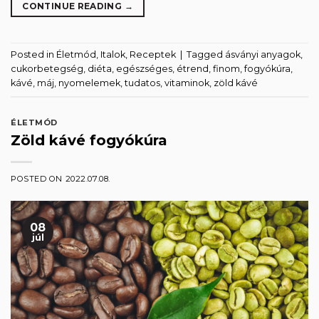
CONTINUE READING
→
Posted in
Életmód
,
Italok
,
Receptek
|
Tagged
ásványi anyagok
,
cukorbetegség
,
diéta
,
egészséges
,
étrend
,
finom
,
fogyókúra
,
kávé
,
máj
,
nyomelemek
,
tudatos
,
vitaminok
,
zöld kávé
ÉLETMÓD
Zöld kávé fogyókúra
POSTED ON
2022.07.08.
08
júl