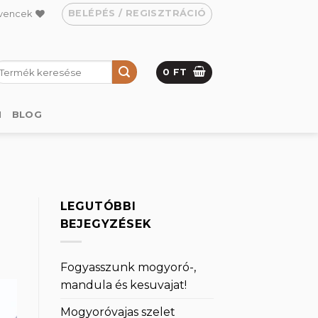
BELÉPÉS / REGISZTRÁCIÓ
vencek
eresés
0
FT
övetkezőre:
M
BLOG
LEGUTÓBBI
BEJEGYZÉSEK
Fogyasszunk mogyoró-,
mandula és kesuvajat!
Mogyoróvajas szelet