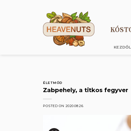
Skip
to
content
KÓST
KEZDŐ
ÉLETMÓD
Zabpehely, a titkos fegyver
POSTED ON
2020.08.26.