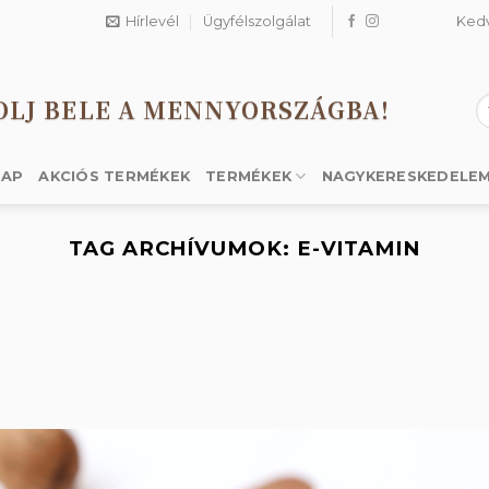
Hírlevél
Ügyfélszolgálat
Ked
OLJ BELE A MENNYORSZÁGBA!
K
a
k
LAP
AKCIÓS TERMÉKEK
TERMÉKEK
NAGYKERESKEDELE
TAG ARCHÍVUMOK:
E-VITAMIN