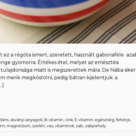
t ez a régóta ismert, szeretett, használt gabonaféle aza
enge gyomorra. Értékes étel, melyet az emésztési
ulajdonsága miatt is megszerettek mára. De hiába siker
em merik megkóstolni, pedig bátran kijelentjük: a
…]
idáns
,
ásványi anyagok
,
B-vitamin
,
cink
,
E-vitamin
,
egészség
,
fehérje
,
rin
,
magnézium
,
szelén
,
vas
,
vitaminok
,
zab
,
zabpehely