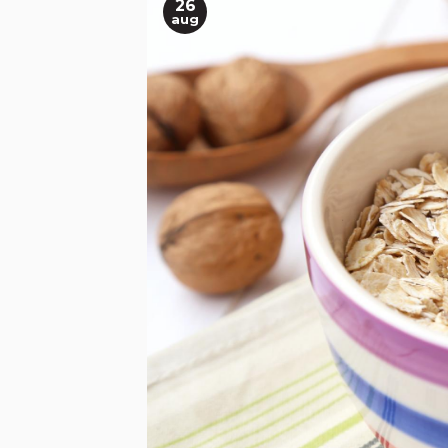
26
aug