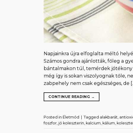
Napjainkra újra elfoglalta méltó helyé
Számos gondra ajánlották, főleg a gy
bántalmakon túl, temérdek jótékony t
még így is sokan viszolyognak tőle, n
zabpehely nem csak egészséges, de [
CONTINUE READING
→
Posted in
Életmód
|
Tagged
alakbarát
,
antiox
foszfor
,
jó koleszterin
,
kalcium
,
kálium
,
koleszte