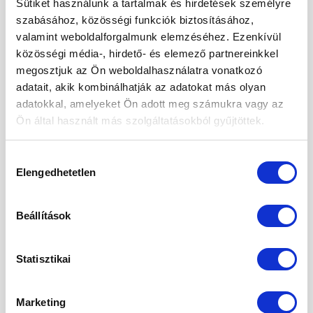
2024. november
Sütiket használunk a tartalmak és hirdetések személyre
szabásához, közösségi funkciók biztosításához,
2024. október
valamint weboldalforgalmunk elemzéséhez. Ezenkívül
közösségi média-, hirdető- és elemező partnereinkkel
2024. szeptember
megosztjuk az Ön weboldalhasználatra vonatkozó
2024. május
adatait, akik kombinálhatják az adatokat más olyan
adatokkal, amelyeket Ön adott meg számukra vagy az
2024. április
Ön által használt más szolgáltatásokból gyűjtöttek.
2024. március
Hozzájárulás
2024. január
Elengedhetetlen
kiválasztása
2023. december
2023. szeptember
Beállítások
2023. március
Statisztikai
2023. február
2023. január
Marketing