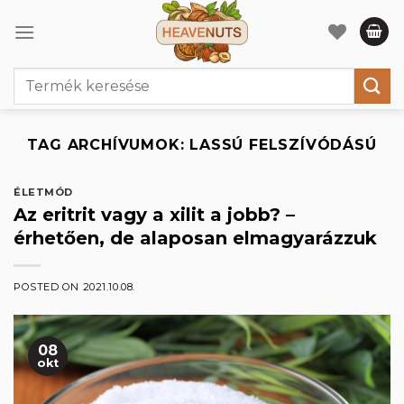
Skip
to
content
Keresés
a
következőre:
TAG ARCHÍVUMOK:
LASSÚ FELSZÍVÓDÁSÚ
ÉLETMÓD
Az eritrit vagy a xilit a jobb? –
érhetően, de alaposan elmagyarázzuk
POSTED ON
2021.10.08.
08
okt