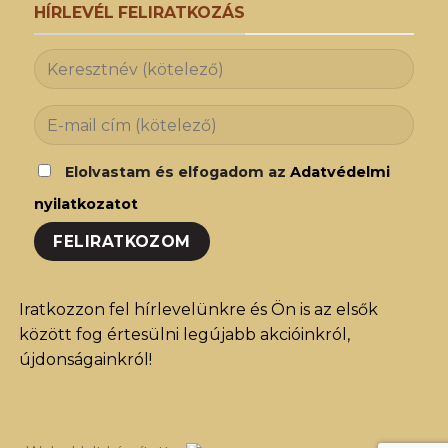
HÍRLEVÉL FELIRATKOZÁS
Elolvastam és elfogadom az
Adatvédelmi
nyilatkozatot
Iratkozzon fel hírlevelünkre és Ön is az elsők
között fog értesülni legújabb akcióinkról,
újdonságainkról!