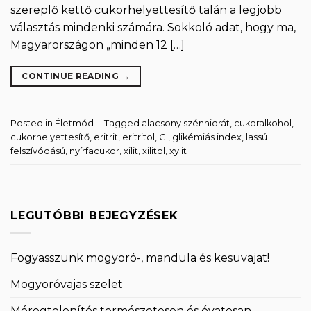
szereplő kettő cukorhelyettesítő talán a legjobb
választás mindenki számára. Sokkoló adat, hogy ma,
Magyarországon „minden 12 […]
CONTINUE READING
→
Posted in
Életmód
|
Tagged
alacsony szénhidrát
,
cukoralkohol
,
cukorhelyettesítő
,
eritrit
,
eritritol
,
GI
,
glikémiás index
,
lassú
felszívódású
,
nyírfacukor
,
xilit
,
xilitol
,
xylit
LEGUTÓBBI BEJEGYZÉSEK
Fogyasszunk mogyoró-, mandula és kesuvajat!
Mogyoróvajas szelet
Méregtelenítés természetesen és óvatosan.