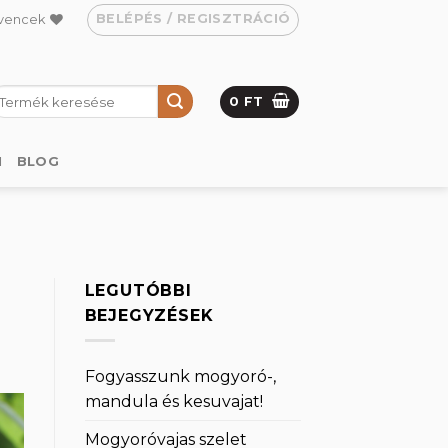
BELÉPÉS / REGISZTRÁCIÓ
vencek
eresés
0
FT
övetkezőre:
M
BLOG
LEGUTÓBBI
BEJEGYZÉSEK
Fogyasszunk mogyoró-,
mandula és kesuvajat!
Mogyoróvajas szelet