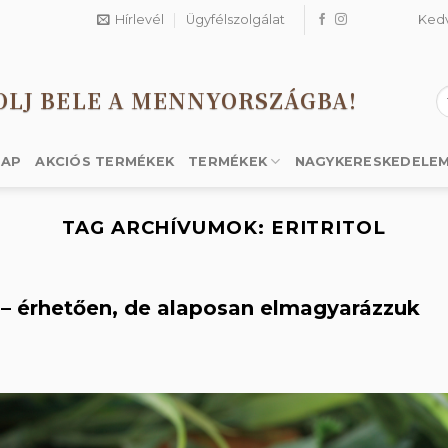
Hírlevél
Ügyfélszolgálat
Ked
OLJ BELE A MENNYORSZÁGBA!
K
a
k
LAP
AKCIÓS TERMÉKEK
TERMÉKEK
NAGYKERESKEDELE
TAG ARCHÍVUMOK:
ERITRITOL
bb? – érhetően, de alaposan elmagyarázzuk