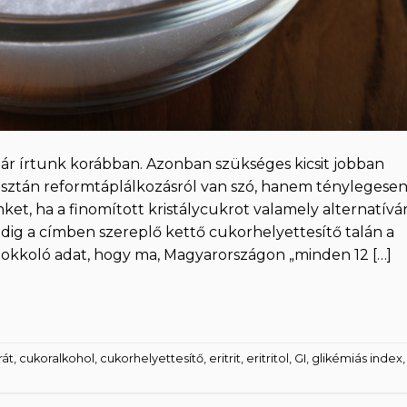
ár írtunk korábban. Azonban szükséges kicsit jobban
sztán reformtáplálkozásról van szó, hanem ténylegese
et, ha a finomított kristálycukrot valamely alternatívá
dig a címben szereplő kettő cukorhelyettesítő talán a
Sokkoló adat, hogy ma, Magyarországon „minden 12 […]
rát
,
cukoralkohol
,
cukorhelyettesítő
,
eritrit
,
eritritol
,
GI
,
glikémiás index
,