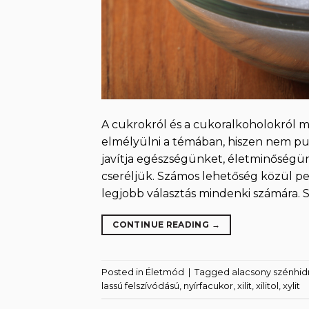
A cukrokról és a cukoralkoholokról m
elmélyülni a témában, hiszen nem pu
javítja egészségünket, életminőségünk
cseréljük. Számos lehetőség közül pe
legjobb választás mindenki számára. 
CONTINUE READING
→
Posted in
Életmód
|
Tagged
alacsony szénhid
lassú felszívódású
,
nyírfacukor
,
xilit
,
xilitol
,
xylit