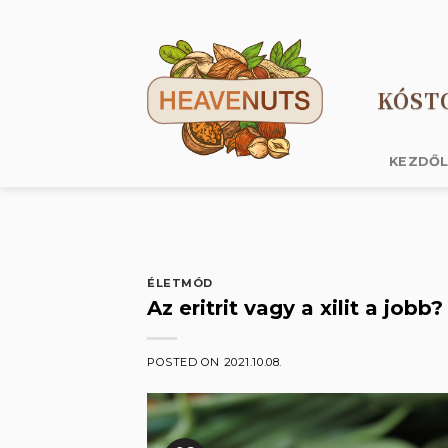
Skip
to
content
KÓST
KEZDŐ
ÉLETMÓD
Az eritrit vagy a xilit a jo
POSTED ON
2021.10.08.