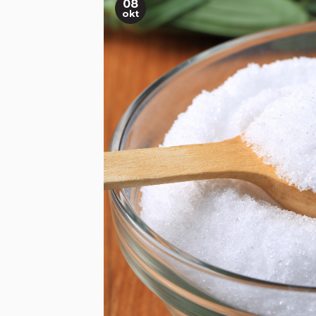
08
okt