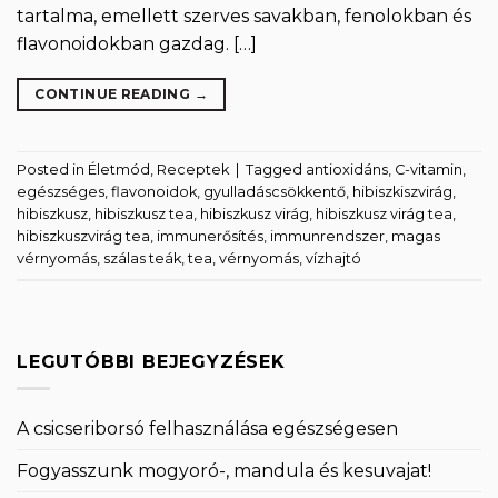
tartalma, emellett szerves savakban, fenolokban és
flavonoidokban gazdag. […]
CONTINUE READING
→
Posted in
Életmód
,
Receptek
|
Tagged
antioxidáns
,
C-vitamin
,
egészséges
,
flavonoidok
,
gyulladáscsökkentő
,
hibiszkiszvirág
,
hibiszkusz
,
hibiszkusz tea
,
hibiszkusz virág
,
hibiszkusz virág tea
,
hibiszkuszvirág tea
,
immunerősítés
,
immunrendszer
,
magas
vérnyomás
,
szálas teák
,
tea
,
vérnyomás
,
vízhajtó
LEGUTÓBBI BEJEGYZÉSEK
A csicseriborsó felhasználása egészségesen
Fogyasszunk mogyoró-, mandula és kesuvajat!