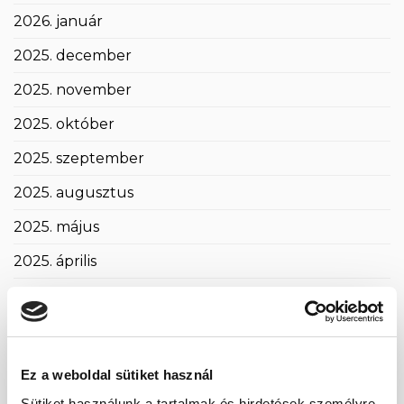
2026. január
2025. december
2025. november
2025. október
2025. szeptember
2025. augusztus
2025. május
2025. április
2025. március
2025. február
2025. január
Ez a weboldal sütiket használ
2024. november
Sütiket használunk a tartalmak és hirdetések személyre