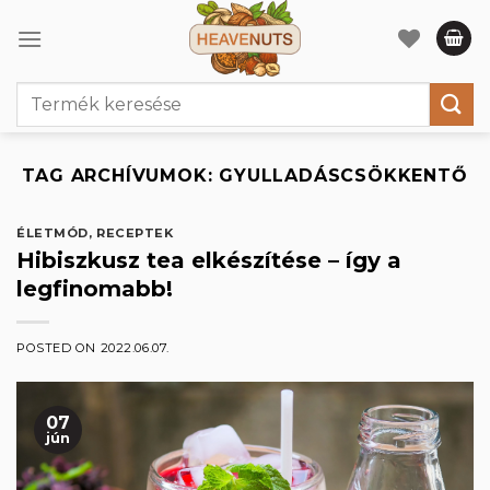
Skip
to
content
Keresés
a
következőre:
TAG ARCHÍVUMOK:
GYULLADÁSCSÖKKENTŐ
ÉLETMÓD
,
RECEPTEK
Hibiszkusz tea elkészítése – így a
legfinomabb!
POSTED ON
2022.06.07.
07
jún