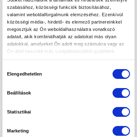
szabásához, közösségi funkciók biztosításához,
2024. október
valamint weboldalforgalmunk elemzéséhez. Ezenkívül
2024. szeptember
közösségi média-, hirdető- és elemező partnereinkkel
megosztjuk az Ön weboldalhasználatra vonatkozó
2024. május
adatait, akik kombinálhatják az adatokat más olyan
adatokkal, amelyeket Ön adott meg számukra vagy az
2024. április
Ön által használt más szolgáltatásokból gyűjtöttek.
2024. március
2024. január
Hozzájárulás
Elengedhetetlen
kiválasztása
2023. december
2023. szeptember
Beállítások
2023. március
Statisztikai
2023. február
2023. január
Marketing