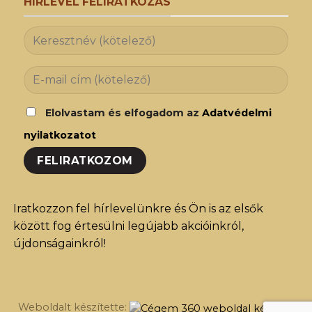
HÍRLEVÉL FELIRATKOZÁS
Elolvastam és elfogadom az
Adatvédelmi
nyilatkozatot
Iratkozzon fel hírlevelünkre és Ön is az elsők
között fog értesülni legújabb akcióinkról,
újdonságainkról!
Weboldalt készítette: