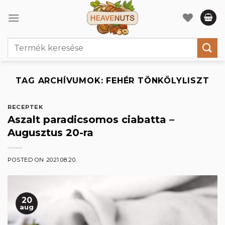
Skip
to
content
Keresés
a
következőre:
TAG ARCHÍVUMOK:
FEHÉR TÖNKÖLYLISZT
RECEPTEK
Aszalt paradicsomos ciabatta –
Augusztus 20-ra
POSTED ON
2021.08.20.
20
aug