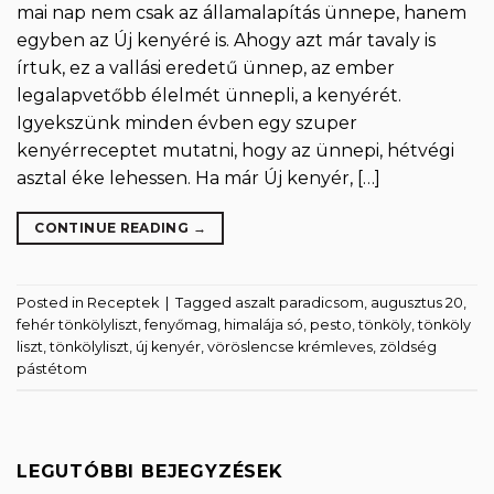
mai nap nem csak az államalapítás ünnepe, hanem
egyben az Új kenyéré is. Ahogy azt már tavaly is
írtuk, ez a vallási eredetű ünnep, az ember
legalapvetőbb élelmét ünnepli, a kenyérét.
Igyekszünk minden évben egy szuper
kenyérreceptet mutatni, hogy az ünnepi, hétvégi
asztal éke lehessen. Ha már Új kenyér, […]
CONTINUE READING
→
Posted in
Receptek
|
Tagged
aszalt paradicsom
,
augusztus 20
,
fehér tönkölyliszt
,
fenyőmag
,
himalája só
,
pesto
,
tönköly
,
tönköly
liszt
,
tönkölyliszt
,
új kenyér
,
vöröslencse krémleves
,
zöldség
pástétom
LEGUTÓBBI BEJEGYZÉSEK