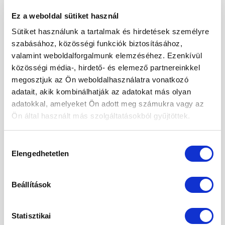
2025. március
Ez a weboldal sütiket használ
2025. február
Sütiket használunk a tartalmak és hirdetések személyre
2025. január
szabásához, közösségi funkciók biztosításához,
valamint weboldalforgalmunk elemzéséhez. Ezenkívül
2024. november
közösségi média-, hirdető- és elemező partnereinkkel
2024. október
megosztjuk az Ön weboldalhasználatra vonatkozó
adatait, akik kombinálhatják az adatokat más olyan
2024. szeptember
adatokkal, amelyeket Ön adott meg számukra vagy az
Ön által használt más szolgáltatásokból gyűjtöttek.
2024. május
2024. április
Hozzájárulás
Elengedhetetlen
kiválasztása
2024. március
2024. január
Beállítások
2023. december
2023. szeptember
Statisztikai