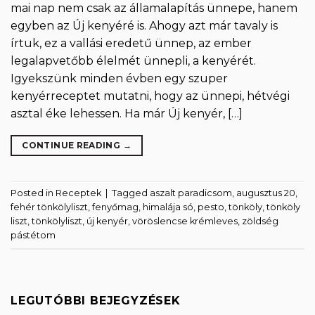
mai nap nem csak az államalapítás ünnepe, hanem
egyben az Új kenyéré is. Ahogy azt már tavaly is
írtuk, ez a vallási eredetű ünnep, az ember
legalapvetőbb élelmét ünnepli, a kenyérét.
Igyekszünk minden évben egy szuper
kenyérreceptet mutatni, hogy az ünnepi, hétvégi
asztal éke lehessen. Ha már Új kenyér, […]
CONTINUE READING
→
Posted in
Receptek
|
Tagged
aszalt paradicsom
,
augusztus 20
,
fehér tönkölyliszt
,
fenyőmag
,
himalája só
,
pesto
,
tönköly
,
tönköly
liszt
,
tönkölyliszt
,
új kenyér
,
vöröslencse krémleves
,
zöldség
pástétom
LEGUTÓBBI BEJEGYZÉSEK