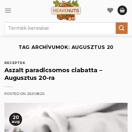
Skip
to
content
Keresés
a
következőre:
TAG ARCHÍVUMOK:
AUGUSZTUS 20
RECEPTEK
Aszalt paradicsomos ciabatta –
Augusztus 20-ra
POSTED ON
2021.08.20.
20
aug