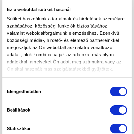
2025. március
Ez a weboldal sütiket használ
2025. február
Sütiket használunk a tartalmak és hirdetések személyre
2025. január
szabásához, közösségi funkciók biztosításához,
valamint weboldalforgalmunk elemzéséhez. Ezenkívül
2024. november
közösségi média-, hirdető- és elemező partnereinkkel
2024. október
megosztjuk az Ön weboldalhasználatra vonatkozó
adatait, akik kombinálhatják az adatokat más olyan
2024. szeptember
adatokkal, amelyeket Ön adott meg számukra vagy az
Ön által használt más szolgáltatásokból gyűjtöttek.
2024. május
2024. április
Hozzájárulás
Elengedhetetlen
kiválasztása
2024. március
2024. január
Beállítások
2023. december
2023. szeptember
Statisztikai