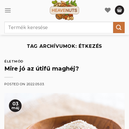
Skip
to
content
Keresés
a
következőre:
TAG ARCHÍVUMOK:
ÉTKEZÉS
ÉLETMÓD
Mire jó az útifű maghéj?
POSTED ON
2022.05.03.
03
máj