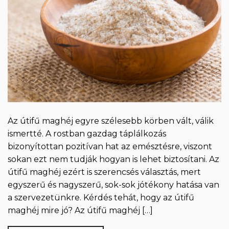
Az útifű maghéj egyre szélesebb körben vált, válik
ismertté. A rostban gazdag táplálkozás
bizonyítottan pozitívan hat az emésztésre, viszont
sokan ezt nem tudják hogyan is lehet biztosítani. Az
útifű maghéj ezért is szerencsés választás, mert
egyszerű és nagyszerű, sok-sok jótékony hatása van
a szervezetünkre. Kérdés tehát, hogy az útifű
maghéj mire jó? Az útifű maghéj […]