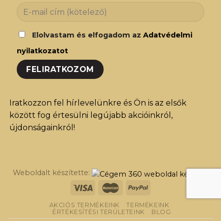
Elolvastam és elfogadom az
Adatvédelmi
nyilatkozatot
Iratkozzon fel hírlevelünkre és Ön is az elsők
között fog értesülni legújabb akcióinkról,
újdonságainkról!
Weboldalt készítette:
AKCIÓS TERMÉKEINK
TERMÉKEINK
ÉRTÉKESÍTÉSI TERÜLETEINK
BLOG