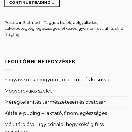
CONTINUE READING
→
Posted in
Életmód
|
Tagged
belek
,
bélgyulladás
,
cukorbetegség
,
egészséges
,
étkezés
,
gyomor
,
rost
,
útifű
,
útifű
maghéj
LEGUTÓBBI BEJEGYZÉSEK
Fogyasszunk mogyoró-, mandula és kesuvajat!
Mogyoróvajas szelet
Méregtelenítés természetesen és óvatosan.
Kétféle puding – laktató, finom, egészséges
Mák tárolása – így csináld, hogy sokáig friss
maradjon!