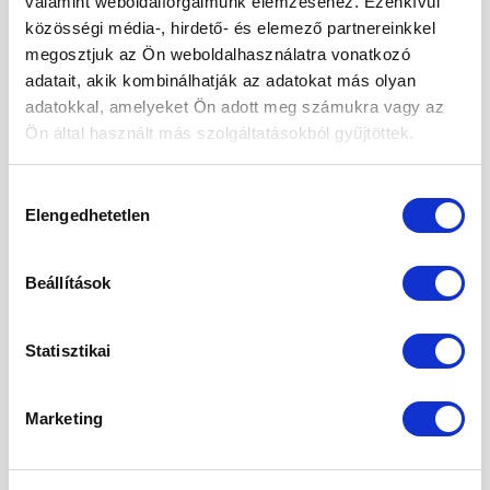
valamint weboldalforgalmunk elemzéséhez. Ezenkívül
2024. május
közösségi média-, hirdető- és elemező partnereinkkel
megosztjuk az Ön weboldalhasználatra vonatkozó
2024. április
adatait, akik kombinálhatják az adatokat más olyan
2024. március
adatokkal, amelyeket Ön adott meg számukra vagy az
Ön által használt más szolgáltatásokból gyűjtöttek.
2024. január
2023. december
Hozzájárulás
Elengedhetetlen
kiválasztása
2023. szeptember
2023. március
Beállítások
2023. február
2023. január
Statisztikai
2022. december
Marketing
2022. november
2022. október