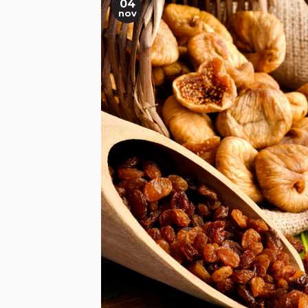
04
nov