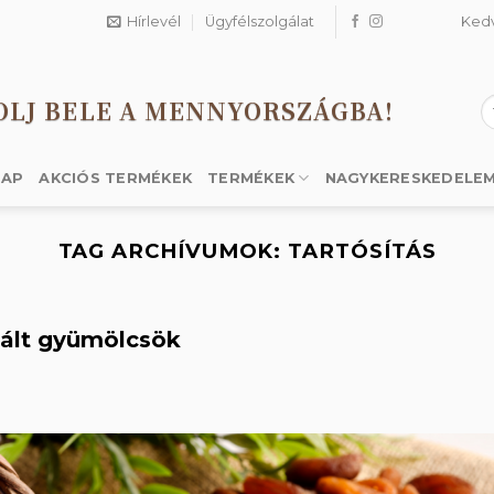
Hírlevél
Ügyfélszolgálat
Ked
OLJ BELE A MENNYORSZÁGBA!
K
a
k
LAP
AKCIÓS TERMÉKEK
TERMÉKEK
NAGYKERESKEDELE
TAG ARCHÍVUMOK:
TARTÓSÍTÁS
izált gyümölcsök