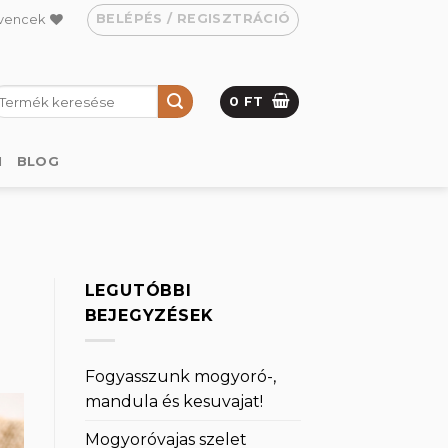
BELÉPÉS / REGISZTRÁCIÓ
vencek
eresés
0
FT
övetkezőre:
M
BLOG
LEGUTÓBBI
BEJEGYZÉSEK
Fogyasszunk mogyoró-,
mandula és kesuvajat!
Mogyoróvajas szelet