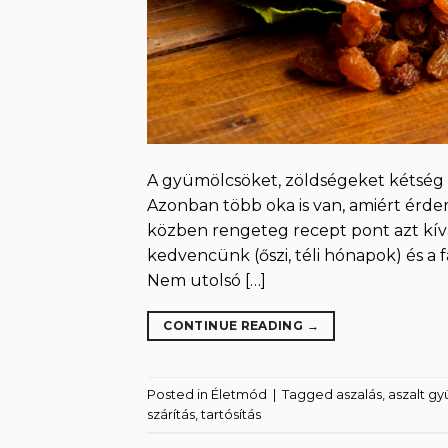
A gyümölcsöket, zöldségeket kétség n
Azonban több oka is van, amiért érdeme
közben rengeteg recept pont azt kívá
kedvencünk (őszi, téli hónapok) és a 
Nem utolsó […]
CONTINUE READING
→
Posted in
Életmód
|
Tagged
aszalás
,
aszalt g
szárítás
,
tartósítás