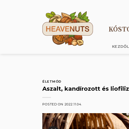
Skip
to
content
KÓST
KEZDŐ
ÉLETMÓD
Aszalt, kandírozott és liofil
POSTED ON
2022.11.04.