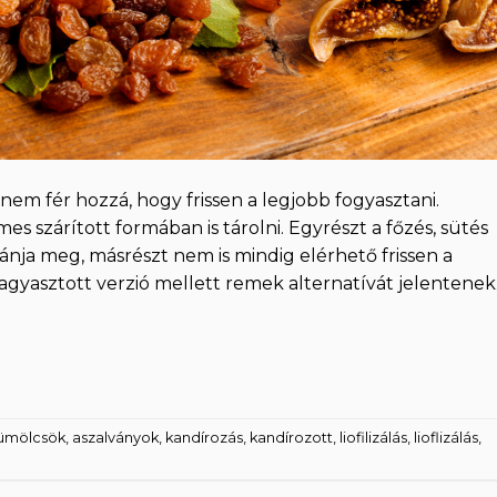
em fér hozzá, hogy frissen a legjobb fogyasztani.
s szárított formában is tárolni. Egyrészt a főzés, sütés
nja meg, másrészt nem is mindig elérhető frissen a
fagyasztott verzió mellett remek alternatívát jelentenek
yümölcsök
,
aszalványok
,
kandírozás
,
kandírozott
,
liofilizálás
,
lioflizálás
,