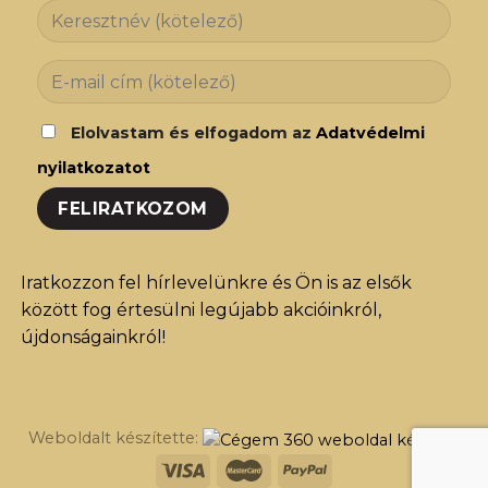
Elolvastam és elfogadom az
Adatvédelmi
nyilatkozatot
Iratkozzon fel hírlevelünkre és Ön is az elsők
között fog értesülni legújabb akcióinkról,
újdonságainkról!
Weboldalt készítette: