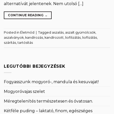
alternatívát jelentenek. Nem utolsó […]
CONTINUE READING
→
Posted in
Életmód
|
Tagged
aszalás
,
aszalt gyümölcsök
,
aszalványok
,
kandírozás
,
kandírozott
,
liofilizálás
,
lioflizálás
,
szárítás
,
tartósítás
LEGUTÓBBI BEJEGYZÉSEK
Fogyasszunk mogyoró-, mandula és kesuvajat!
Mogyoróvajas szelet
Méregtelenítés természetesen és óvatosan.
Kétféle puding – laktató, finom, egészséges