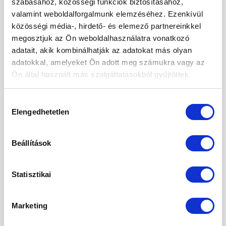
szabásához, közösségi funkciók biztosításához,
valamint weboldalforgalmunk elemzéséhez. Ezenkívül
2024. szeptember
közösségi média-, hirdető- és elemező partnereinkkel
2024. május
megosztjuk az Ön weboldalhasználatra vonatkozó
adatait, akik kombinálhatják az adatokat más olyan
2024. április
adatokkal, amelyeket Ön adott meg számukra vagy az
2024. március
Ön által használt más szolgáltatásokból gyűjtöttek.
2024. január
Hozzájárulás
2023. december
Elengedhetetlen
kiválasztása
2023. szeptember
Beállítások
2023. március
2023. február
Statisztikai
2023. január
Marketing
2022. december
2022. november