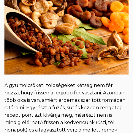
A gyümölcsöket, zöldségeket kétség nem fér
hozzá, hogy frissen a legjobb fogyasztani. Azonban
több oka is van, amiért érdemes szárított formában
is tárolni. Egyrészt a főzés, sütés közben rengeteg
recept pont azt kívánja meg, másrészt nem is
mindig elérhető frissen a kedvencünk (őszi, téli
hónapok) és a fagyasztott verzió mellett remek