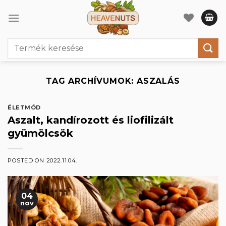
Skip
to
content
Keresés
a
következőre:
TAG ARCHÍVUMOK:
ASZALÁS
ÉLETMÓD
Aszalt, kandírozott és liofilizált
gyümölcsök
POSTED ON
2022.11.04.
04
nov