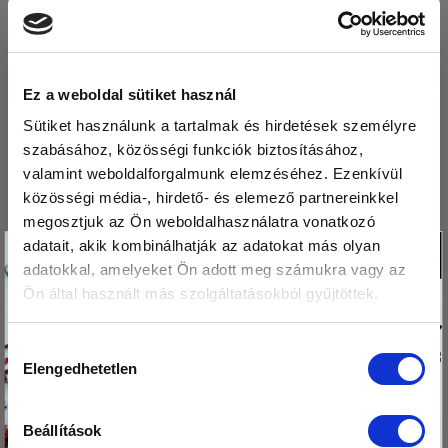
szervezetre
zabliszttel
Ez a weboldal sütiket használ
LEGUTÓBBI BEJEGYZÉSEK
Sütiket használunk a tartalmak és hirdetések személyre
szabásához, közösségi funkciók biztosításához,
Fogyasszunk mogyoró-, mandula és kesuvajat!
valamint weboldalforgalmunk elemzéséhez. Ezenkívül
közösségi média-, hirdető- és elemező partnereinkkel
Mogyoróvajas szelet
megosztjuk az Ön weboldalhasználatra vonatkozó
Méregtelenítés természetesen és óvatosan.
Köszönjük,hogy
adatait, akik kombinálhatják az adatokat más olyan
X
adatokkal, amelyeket Ön adott meg számukra vagy az
olvasod a blogunkat!
Kétféle puding – laktató, finom, egészséges
Ön által használt más szolgáltatásokból gyűjtöttek.
Ezért
Mák tárolása – így csináld, hogy sokáig friss
megajándékozunk egy
maradjon!
Hozzájárulás
kis csomag hibiszkusz
Elengedhetetlen
kiválasztása
virág teával!
ARCHÍVUM
Beállítások
Tedd a kosaradba