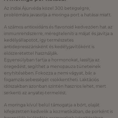
Az indiai Ájurvéda közel 300 betegségre,
problémára javasolja a moringa port a hatásai miatt.
A számos antioxidáns és flavonoid kedvezően hat az
immunrendszerre, méregteleníti a májat és javítja a
kedélyállapotot, így természetes
antidepresszánsként és kedélyjavítóként is
előszeretettel használják.
Egyensúlyban tartja a hormonokat, lassítja az
öregedést, segíthet a menopauza tüneteinek
enyhítésében. Fokozza a nemi vágyat, bár a
fogamzás sebességét csökkentheti. Laktációs
időszakban azonban szintén hasznos lehet, mert
serkenti az anyatej-termelést.
A moringa kívül belül támogatja a bőrt, olaját
kifejezetten kedvelik a kozmetikában, de porként is