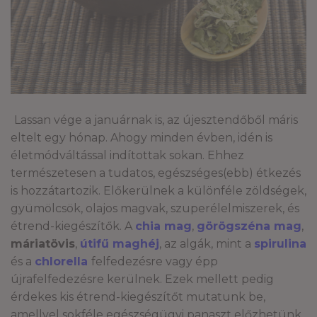
Lassan vége a januárnak is, az újesztendőből máris
eltelt egy hónap. Ahogy minden évben, idén is
életmódváltással indítottak sokan. Ehhez
természetesen a tudatos, egészséges(ebb) étkezés
is hozzátartozik. Előkerülnek a különféle zöldségek,
gyümölcsök, olajos magvak, szuperélelmiszerek, és
étrend-kiegészítők. A
chia mag
,
görögszéna mag
,
máriatövis
,
útifű maghéj
, az algák, mint a
spirulina
és a
chlorella
felfedezésre vagy épp
újrafelfedezésre kerülnek. Ezek mellett pedig
érdekes kis étrend-kiegészítőt mutatunk be,
amellyel sokféle egészségügyi panaszt előzhetünk