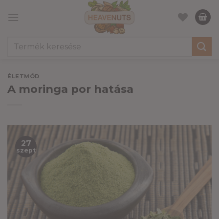
Skip
to
content
Keresés
a
következőre:
ÉLETMÓD
A moringa por hatása
27
szept