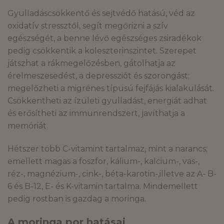
Gyulladáscsökkentő és sejtvédő hatású, véd az
oxidatív stressztől, segít megőrizni a szív
egészségét, a benne lévő egészséges zsiradékok
pedig csökkentik a koleszterinszintet. Szerepet
játszhat a rákmegelőzésben, gátolhatja az
érelmeszesedést, a depressziót és szorongást;
megelőzheti a migrénes típusú fejfájás kialakulását.
Csökkentheti az ízületi gyulladást, energiát adhat
és erősítheti az immunrendszert, javíthatja a
memóriát.
Hétszer több C-vitamint tartalmaz, mint a narancs;
emellett magas a foszfor, kálium-, kalcium-, vas-,
réz-, magnézium-, cink-, béta-karotin-,illetve az A- B-
6 és B-12, E- és K-vitamin tartalma. Mindemellett
pedig rostban is gazdag a moringa.
A moringa por hatásai