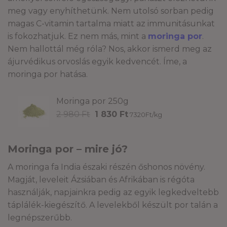
meg vagy enyhíthetünk. Nem utolsó sorban pedig
magas C-vitamin tartalma miatt az immunitásunkat
is fokozhatjuk. Ez nem más, mint a
moringa por
.
Nem hallottál még róla? Nos, akkor ismerd meg az
ájurvédikus orvoslás egyik kedvencét. Íme, a
moringa por hatása.
Moringa por 250g
Original
Current
2 980
Ft
1 830
Ft
7320Ft/kg
price
price
was:
is:
2
1
Moringa por – mire jó?
980 Ft.
830 Ft.
A moringa fa India északi részén őshonos növény.
Magját, leveleit Ázsiában és Afrikában is régóta
használják, napjainkra pedig az egyik legkedveltebb
táplálék-kiegészítő. A levelekből készült por talán a
legnépszerűbb.