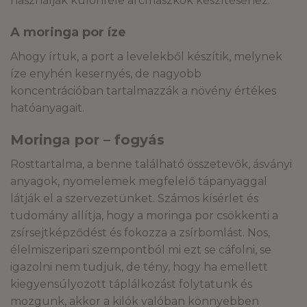
használják különféle arcmaszkok készítéséhez.
A moringa por íze
Ahogy írtuk, a port a levelekből készítik, melynek
íze enyhén kesernyés, de nagyobb
koncentrációban tartalmazzák a növény értékes
hatóanyagait.
Moringa por – fogyás
Rosttartalma, a benne található összetevők, ásványi
anyagok, nyomelemek megfelelő tápanyaggal
látják el a szervezetünket. Számos kísérlet és
tudomány allítja, hogy a moringa por csökkenti a
zsírsejtképződést és fokozza a zsírbomlást. Nos,
élelmiszeripari szempontból mi ezt se cáfolni, se
igazolni nem tudjuk, de tény, hogy ha emellett
kiegyensúlyozott táplálkozást folytatunk és
mozgunk, akkor a kilók valóban könnyebben