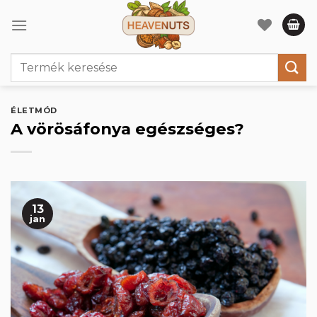
Skip
to
content
Keresés
a
következőre:
ÉLETMÓD
A vörösáfonya egészséges?
13
jan