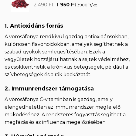
Original
Current
2 490
Ft
1 950
Ft
3900Ft/kg
price
price
was:
is:
2
1
1. Antioxidáns forrás
490 Ft.
950 Ft.
A vörösáfonya rendkívül gazdag antioxidánsokban,
különösen flavonoidokban, amelyek segíthetnek a
szabad gyökök semlegesítésében. Ezek a
vegyületek hozzájárulhatnak a sejtek védelméhez,
és csökkenthetik a krónikus betegségek, például a
szívbetegségek és a rák kockázatát.
2. Immunrendszer támogatása
A vörösáfonya C-vitaminban is gazdag, amely
elengedhetetlen az immunrendszer megfelelő
működéséhez. A rendszeres fogyasztás segíthet a
megfázás és az influenza megelőzésében.