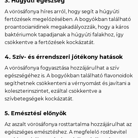
3. Húgyúti egészség
A vörösáfonya híres arról, hogy segít a húgyúti
fertőzések megelőzésében. A bogyókban található
proantocianidinek megakadályozzák, hogy a káros
baktériumok tapadjanak a húgyúti falakhoz, így
csökkentve a fertőzések kockázatát.
4. Szív- és érrendszeri jótékony hatások
A vörösáfonya fogyasztása hozzájárulhat a szív
egészségéhez is. A bogyókban található flavonoidok
segíthetnek csökkenteni a vérnyomást és javítani a
koleszterinszintet, ezáltal csökkentve a
szívbetegségek kockázatát.
5. Emésztési előnyök
Az aszalt vörösáfonya rosttartalma hozzájárulhat az
egészséges emésztéshez. A megfelelő rostbevitel