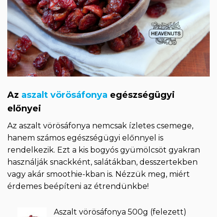
Az
aszalt vörösáfonya
egészségügyi
előnyei
Az aszalt vörösáfonya nemcsak ízletes csemege,
hanem számos egészségügyi előnnyel is
rendelkezik. Ezt a kis bogyós gyümölcsöt gyakran
használják snackként, salátákban, desszertekben
vagy akár smoothie-kban is. Nézzük meg, miért
érdemes beépíteni az étrendünkbe!
Aszalt vörösáfonya 500g (felezett)