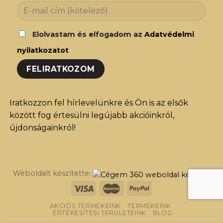
Elolvastam és elfogadom az
Adatvédelmi
nyilatkozatot
Iratkozzon fel hírlevelünkre és Ön is az elsők
között fog értesülni legújabb akcióinkról,
újdonságainkról!
Weboldalt készítette:
AKCIÓS TERMÉKEINK
TERMÉKEINK
ÉRTÉKESÍTÉSI TERÜLETEINK
BLOG