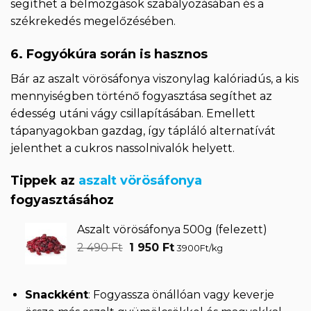
segíthet a bélmozgások szabályozásában és a
székrekedés megelőzésében.
6. Fogyókúra során is hasznos
Bár az aszalt vörösáfonya viszonylag kalóriadús, a kis
mennyiségben történő fogyasztása segíthet az
édesség utáni vágy csillapításában. Emellett
tápanyagokban gazdag, így tápláló alternatívát
jelenthet a cukros nassolnivalók helyett.
Tippek az
aszalt vörösáfonya
fogyasztásához
Aszalt vörösáfonya 500g (felezett)
Original
Current
2 490
Ft
1 950
Ft
3900Ft/kg
price
price
was:
is:
2
1
Snackként
: Fogyassza önállóan vagy keverje
490 Ft.
950 Ft.