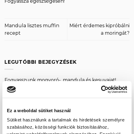
Fogyassza egészségesen!
Mandula lisztes muffin
Miért érdemes kipróbálni
recept
a moringát?
LEGUTÓBBI BEJEGYZÉSEK
Fogyasszunk mogyoró-, mandula és kesuvajat!
Mogyoróvajas szelet
Méregtelenítés természetesen és óvatosan.
Ez a weboldal sütiket használ
Kétféle puding – laktató, finom, egészséges
Sütiket használunk a tartalmak és hirdetések személyre
Mák tárolása – így csináld, hogy sokáig friss
szabásához, közösségi funkciók biztosításához,
maradjon!