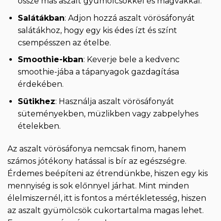
össze más aszalt gyümölcsökkel és magvakkal.
Salátákban
: Adjon hozzá aszalt vörösáfonyát
salátákhoz, hogy egy kis édes ízt és színt
csempésszen az ételbe.
Smoothie-kban
: Keverje bele a kedvenc
smoothie-jába a tápanyagok gazdagítása
érdekében.
Sütikhez
: Használja aszalt vörösáfonyát
süteményekben, müzlikben vagy zabpelyhes
ételekben.
Az aszalt vörösáfonya nemcsak finom, hanem
számos jótékony hatással is bír az egészségre.
Érdemes beépíteni az étrendünkbe, hiszen egy kis
mennyiség is sok előnnyel járhat. Mint minden
élelmiszernél, itt is fontos a mértékletesség, hiszen
az aszalt gyümölcsök cukortartalma magas lehet.