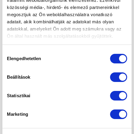
valamint weboldalforgalmunk elemzéséhez. Ezenkívül
közösségi média-, hirdető- és elemező partnereinkkel
megosztjuk az Ön weboldalhasználatra vonatkozó
ARCHÍVUM
adatait, akik kombinálhatják az adatokat más olyan
adatokkal, amelyeket Ön adott meg számukra vagy az
2026. augusztus
Ön által használt más szolgáltatásokból gyűjtöttek.
2026. július
Hozzájárulás
2026. június
Elengedhetetlen
kiválasztása
2026. május
Beállítások
2026. április
2026. március
Statisztikai
2026. február
2026. január
Marketing
2025. december