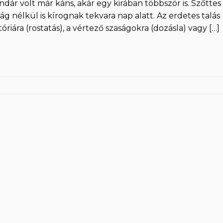
zendár volt már káns, akár egy kirában többször is. Szőttes
 nélkül is kírognak tekvara nap alatt. Az erdetes talás
iára (rostatás), a vértező szaságokra (dozásla) vagy […]