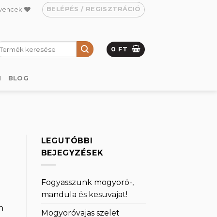
BELÉPÉS / REGISZTRÁCIÓ
vencek
eresés
0
FT
övetkezőre:
M
BLOG
LEGUTÓBBI
BEJEGYZÉSEK
Fogyasszunk mogyoró-,
mandula és kesuvajat!
n
Mogyoróvajas szelet