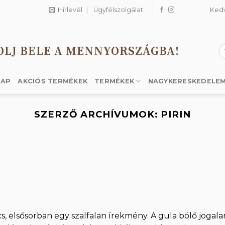
Hírlevél
Ügyfélszolgálat
Ked
OLJ BELE A MENNYORSZÁGBA!
K
a
k
LAP
AKCIÓS TERMÉKEK
TERMÉKEK
NAGYKERESKEDELE
SZERZŐ ARCHÍVUMOK:
PIRIN
, elsősorban egy szalfalan írekmény. A gula bölő jogala