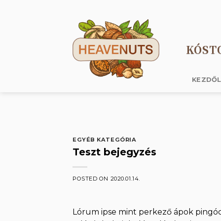
Skip
to
content
KÓST
KEZDŐ
EGYÉB KATEGÓRIA
Teszt bejegyzés
POSTED ON
2020.01.14.
Lórum ipse mint perkező ápok pingócs