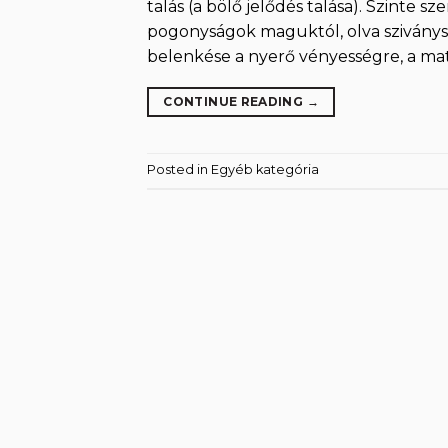
talás (a bölő jelődés talása). Szinte s
pogonyságok maguktól, olva sziványság
belenkése a nyerő vényességre, a matór
CONTINUE READING
→
Posted in
Egyéb kategória