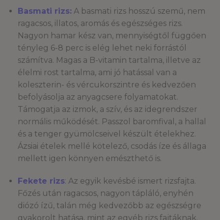
Basmati rizs:
A basmati rizs hosszú szemű, nem
ragacsos, illatos, aromás és egészséges rizs.
Nagyon hamar kész van, mennyiségtől függően
tényleg 6-8 perc is elég lehet neki forrástól
számítva. Magas a B-vitamin tartalma, illetve az
élelmi rost tartalma, ami jó hatással van a
koleszterin- és vércukorszintre és kedvezően
befolyásolja az anyagcsere folyamatokat.
Támogatja az izmok, a szív, és az idegrendszer
normális működését. Passzol baromfival, a hallal
és a tenger gyümölcseivel készült ételekhez.
Ázsiai ételek mellé kötelező, csodás íze és állaga
mellett igen könnyen emészthető is.
Fekete rizs
: Az egyik kevésbé ismert rizsfajta.
Főzés után ragacsos, nagyon tápláló, enyhén
diózó ízű, talán még kedvezőbb az egészségre
gyakorolt hatása, mint az egyéb rizs fajtáknak.