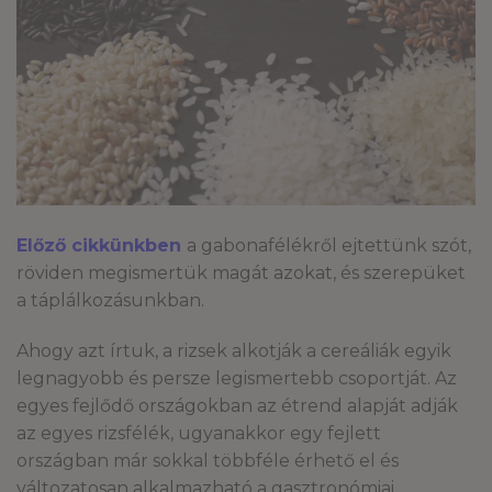
Előző cikkünkben
a gabonafélékről ejtettünk szót,
röviden megismertük magát azokat, és szerepüket
a táplálkozásunkban.
Ahogy azt írtuk, a rizsek alkotják a cereáliák egyik
legnagyobb és persze legismertebb csoportját. Az
egyes fejlődő országokban az étrend alapját adják
az egyes rizsfélék, ugyanakkor egy fejlett
országban már sokkal többféle érhető el és
változatosan alkalmazható a gasztronómiai