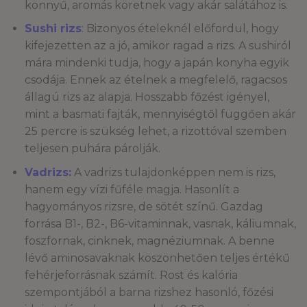
könnyű, aromás köretnek vagy akár salátához is.
Sushi rizs
: Bizonyos ételeknél előfordul, hogy
kifejezetten az a jó, amikor ragad a rizs. A sushiról
mára mindenki tudja, hogy a japán konyha egyik
csodája. Ennek az ételnek a megfelelő, ragacsos
állagú rizs az alapja. Hosszabb főzést igényel,
mint a basmati fajták, mennyiségtől függően akár
25 percre is szükség lehet, a rizottóval szemben
teljesen puhára párolják.
Vadrizs:
A vadrizs tulajdonképpen nem is rizs,
hanem egy vízi fűféle magja. Hasonlít a
hagyományos rizsre, de sötét színű. Gazdag
forrása B1-, B2-, B6-vitaminnak, vasnak, káliumnak,
foszfornak, cinknek, magnéziumnak. A benne
lévő aminosavaknak köszönhetően teljes értékű
fehérjeforrásnak számít. Rost és kalória
szempontjából a barna rizshez hasonló, főzési