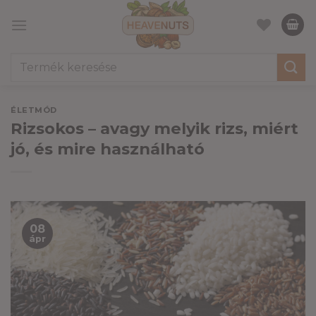
Skip
to
content
Keresés
a
következőre:
ÉLETMÓD
Rizsokos – avagy melyik rizs, miért
jó, és mire használható
08
ápr