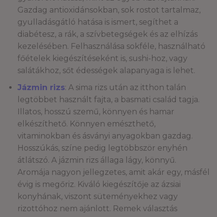
Gazdag antioxidánsokban, sok rostot tartalmaz,
gyulladásgátló hatása is ismert, segíthet a
diabétesz, a rák, a szívbetegségek és az elhízás
kezelésében. Felhasználása sokféle, használható
főételek kiegészítéseként is, sushi-hoz, vagy
salátákhoz, sőt édességek alapanyaga is lehet.
Jázmin rizs
: A sima rizs után az itthon talán
legtöbbet használt fajta, a basmati család tagja.
Illatos, hosszú szemű, könnyen és hamar
elkészíthető. Könnyen emészthető,
vitaminokban és ásványi anyagokban gazdag.
Hosszúkás, színe pedig legtöbbször enyhén
átlátszó. A jázmin rizs állaga lágy, könnyű.
Aromája nagyon jellegzetes, amit akár egy, másfél
évig is megőriz. Kiváló kiegészítője az ázsiai
konyhának, viszont süteményekhez vagy
rizottóhoz nem ajánlott. Remek választás