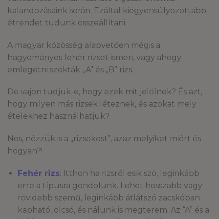
kalandozásaink során. Ezáltal kiegyensúlyozottabb
étrendet tudunk összeállítani.
A magyar közösség alapvetően mégis a
hagyományos fehér rizset ismeri, vagy ahogy
emlegetni szokták „A” és „B” rizs.
De vajon tudjuk-e, hogy ezek mit jelölnek? És azt,
hogy milyen más rizsek léteznek, és azokat mely
ételekhez használhatjuk?
Nos, nézzük is a „rizsokost”, azaz melyiket miért és
hogyan?!
Fehér rizs
: Itthon ha rizsről esik szó, leginkább
erre a típusra gondolunk. Lehet hosszabb vagy
rövidebb szemű, leginkább átlátszó zacskóban
kapható, olcsó, és nálunk is megterem. Az “A” és a