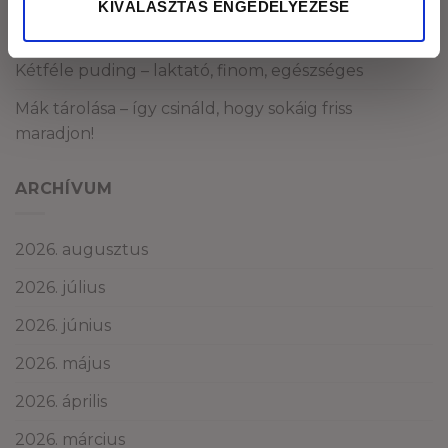
KIVÁLASZTÁS ENGEDÉLYEZÉSE
Méregtelenítés természetesen és óvatosan.
Kétféle puding – laktató, finom, egészséges
Mák tárolása – így csináld, hogy sokáig friss
maradjon!
ARCHÍVUM
2026. augusztus
2026. július
2026. június
2026. május
2026. április
2026. március