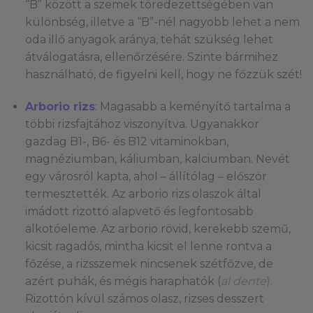
“B” között a szemek töredezettségében van
különbség, illetve a “B”-nél nagyobb lehet a nem
oda illő anyagok aránya, tehát szükség lehet
átválogatásra, ellenőrzésére. Szinte bármihez
használható, de figyelni kell, hogy ne főzzük szét!
Arborio rizs
: Magasabb a keményítő tartalma a
többi rizsfajtához viszonyítva. Ugyanakkor
gazdag B1-, B6- és B12 vitaminokban,
magnéziumban, káliumban, kalciumban. Nevét
egy városról kapta, ahol – állítólag – először
termesztették. Az arborio rizs olaszok által
imádott rizottó alapvető és legfontosabb
alkotóeleme. Az arborio rövid, kerekebb szemű,
kicsit ragadós, mintha kicsit el lenne rontva a
főzése, a rizsszemek nincsenek szétfőzve, de
azért puhák, és mégis haraphatók (
al dente
).
Rizottón kívül számos olasz, rizses desszert