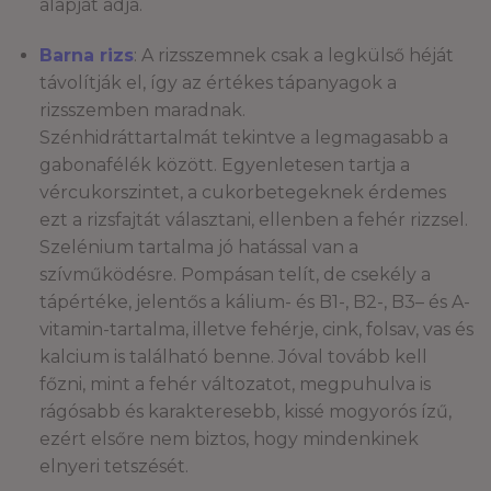
alapját adja.
Barna rizs
: A rizsszemnek csak a legkülső héját
távolítják el, így az értékes tápanyagok a
rizsszemben maradnak.
Szénhidráttartalmát tekintve a legmagasabb a
gabonafélék között. Egyenletesen tartja a
vércukorszintet, a cukorbetegeknek érdemes
ezt a rizsfajtát választani, ellenben a fehér rizzsel.
Szelénium tartalma jó hatással van a
szívműködésre. Pompásan telít, de csekély a
tápértéke, jelentős a kálium- és B1-, B2-, B3– és A-
vitamin-tartalma, illetve fehérje, cink, folsav, vas és
kalcium is található benne. Jóval tovább kell
főzni, mint a fehér változatot, megpuhulva is
rágósabb és karakteresebb, kissé mogyorós ízű,
ezért elsőre nem biztos, hogy mindenkinek
elnyeri tetszését.