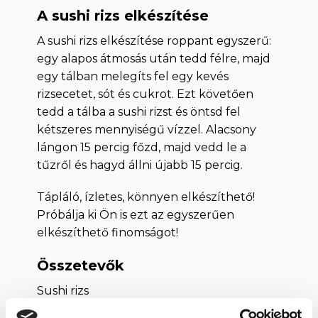
A sushi rizs elkészítése
A sushi rizs elkészítése roppant egyszerű:
egy alapos átmosás után tedd félre, majd
egy tálban melegíts fel egy kevés
rizsecetet, sót és cukrot. Ezt követően
tedd a tálba a sushi rizst és öntsd fel
kétszeres mennyiségű vízzel. Alacsony
lángon 15 percig főzd, majd vedd le a
tűzről és hagyd állni újabb 15 percig.
Tápláló, ízletes, könnyen elkészíthető!
Próbálja ki Ön is ezt az egyszerűen
elkészíthető finomságot!
Összetevők
Sushi rizs