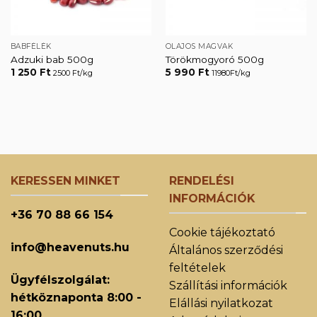
BABFÉLÉK
OLAJOS MAGVAK
Adzuki bab 500g
Törökmogyoró 500g
1 250
Ft
5 990
Ft
2500 Ft/kg
11980Ft/kg
KERESSEN MINKET
RENDELÉSI
INFORMÁCIÓK
+36 70 88 66 154
Cookie tájékoztató
info@heavenuts.hu
Általános szerződési
feltételek
Ügyfélszolgálat:
Szállítási információk
hétköznaponta 8:00 -
Elállási nyilatkozat
16:00