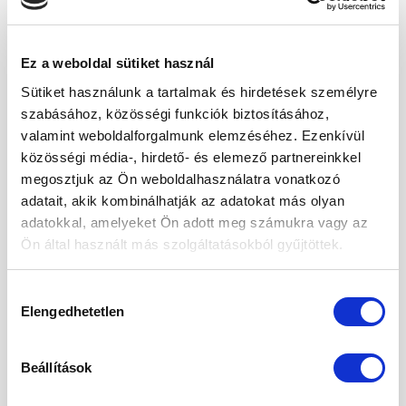
Tárolása
Tárolja száraz és hűvös helyen, szorosan
lezárt csomagolásban.
Ez a weboldal sütiket használ
Sütiket használunk a tartalmak és hirdetések személyre
A sushi rizs tápértéke
szabásához, közösségi funkciók biztosításához,
valamint weboldalforgalmunk elemzéséhez. Ezenkívül
Tápérték
100 g-
Egy
RI%
*
közösségi média-, hirdető- és elemező partnereinkkel
ban
adagban
(50 g-
megosztjuk az Ön weboldalhasználatra vonatkozó
(50 g)
ban)
adatait, akik kombinálhatják az adatokat más olyan
adatokkal, amelyeket Ön adott meg számukra vagy az
Energiaérték
1547 kJ
774 kJ /
9%
Ön által használt más szolgáltatásokból gyűjtöttek.
/ 370
185 kcal
kcal
Hozzájárulás
Elengedhetetlen
kiválasztása
Zsír
0,6 g
0,3 g
<1%
– Telített
0,2 g
0,1 g
<1%
zsírsav
Beállítások