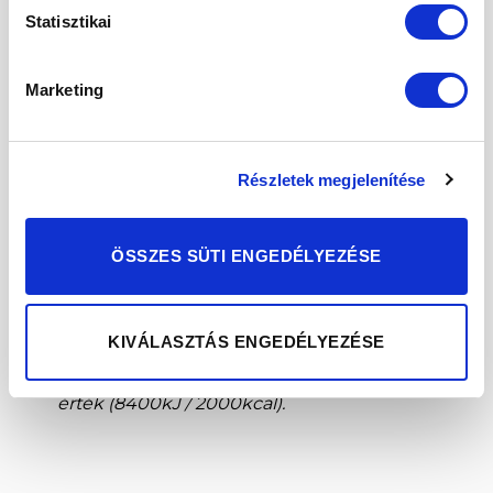
Szénhidrát
81,7 g
40,85 g
15%
Statisztikai
– Cukor
0,2 g
0,1 g
<1%
Rost
2,8 g
1,4 g
–
Marketing
Fehérje
6,8 g
3,4 g
7%
Részletek megjelenítése
Só**
0h
0h
0%
ÖSSZES SÜTI ENGEDÉLYEZÉSE
Minimális eltérések lehetségesek.
** Só kizárólag természetes forrásból.
KIVÁLASZTÁS ENGEDÉLYEZÉSE
* RI – Átlagos felnőtt referencia beviteli
érték (8400kJ / 2000kcal).