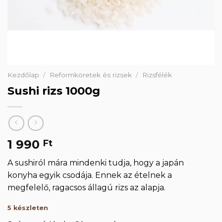
Kezdőlap
/
Reformköretek és rizsek
/
Rizsfélék
Sushi rizs 1000g
1 990
Ft
A sushiról mára mindenki tudja, hogy a japán
konyha egyik csodája. Ennek az ételnek a
megfelelő, ragacsos állagú rizs az alapja.
5 készleten