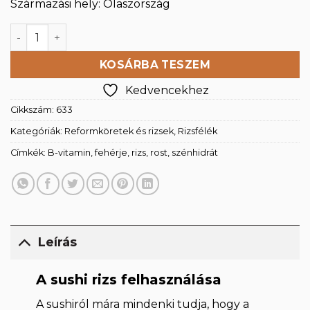
Származási hely: Olaszország
Sushi rizs 1000g mennyiség
KOSÁRBA TESZEM
Kedvencekhez
Cikkszám:
633
Kategóriák:
Reformköretek és rizsek
,
Rizsfélék
Címkék:
B-vitamin
,
fehérje
,
rizs
,
rost
,
szénhidrát
Leírás
A sushi rizs felhasználása
A sushiról mára mindenki tudja, hogy a