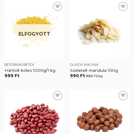
Kedvencekhez
Kedvencekhez
ELFOGYOTT
REFORMKÖRETEK
OLAJOS MAGVAK
Hántolt köles 1000g/1 kg
Szeletelt mandula 100g
999
Ft
990
Ft
9900 Ft/kg
Kedvencekhez
Kedvencekhez