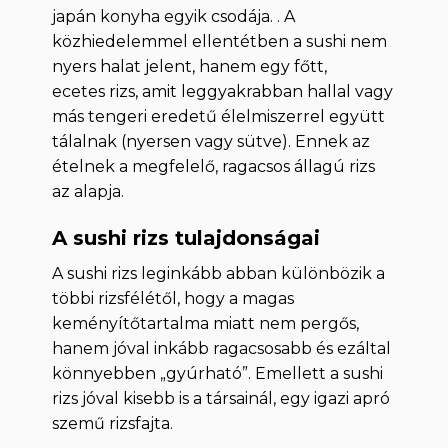
japán konyha egyik csodája. . A
közhiedelemmel ellentétben a sushi nem
nyers halat jelent, hanem egy főtt,
ecetes rizs, amit leggyakrabban hallal vagy
más tengeri eredetű élelmiszerrel együtt
tálalnak (nyersen vagy sütve). Ennek az
ételnek a megfelelő, ragacsos állagú rizs
az alapja.
A sushi rizs tulajdonságai
A sushi rizs leginkább abban különbözik a
többi rizsfélétől, hogy a magas
keményítőtartalma miatt nem pergős,
hanem jóval inkább ragacsosabb és ezáltal
könnyebben „gyúrható”. Emellett a sushi
rizs jóval kisebb is a társainál, egy igazi apró
szemű rizsfajta.