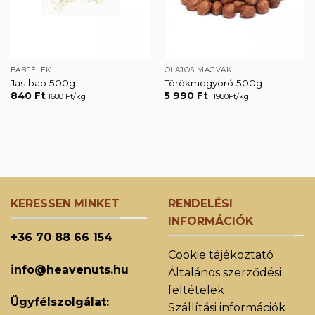
BABFÉLÉK
OLAJOS MAGVAK
Jas bab 500g
Törökmogyoró 500g
840
Ft
5 990
Ft
1680 Ft/kg
11980Ft/kg
KERESSEN MINKET
RENDELÉSI
INFORMÁCIÓK
+36 70 88 66 154
Cookie tájékoztató
info@heavenuts.hu
Általános szerződési
feltételek
Ügyfélszolgálat:
Szállítási információk