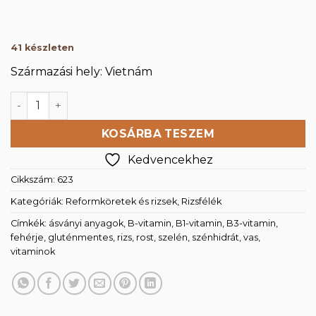
41 készleten
Származási hely: Vietnám
Jázmin rizs 1000g mennyiség
KOSÁRBA TESZEM
Kedvencekhez
Cikkszám:
623
Kategóriák:
Reformköretek és rizsek
,
Rizsfélék
Címkék:
ásványi anyagok
,
B-vitamin
,
B1-vitamin
,
B3-vitamin
,
fehérje
,
gluténmentes
,
rizs
,
rost
,
szelén
,
szénhidrát
,
vas
,
vitaminok