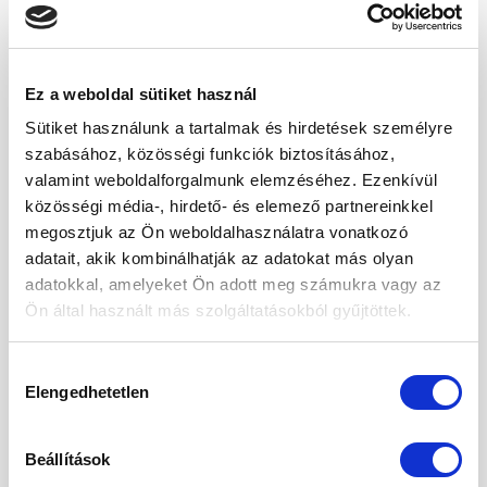
Jázmin rizs
Tárolása
Ez a weboldal sütiket használ
Tárolja száraz és hűvös helyen, szorosan
lezárt csomagolásban.
Sütiket használunk a tartalmak és hirdetések személyre
szabásához, közösségi funkciók biztosításához,
A jázmin rizs tápértéke
valamint weboldalforgalmunk elemzéséhez. Ezenkívül
közösségi média-, hirdető- és elemező partnereinkkel
Egy
RI%
*
megosztjuk az Ön weboldalhasználatra vonatkozó
100 g-
Tápérték
adagban
(50 g-
adatait, akik kombinálhatják az adatokat más olyan
ban
(50 g)
ban)
adatokkal, amelyeket Ön adott meg számukra vagy az
Ön által használt más szolgáltatásokból gyűjtöttek.
1450
kJ /
725 kJ /
Energiaérték
9%
347
174 kcal
Hozzájárulás
kcal
Elengedhetetlen
kiválasztása
Zsír
0,9 g
0,5 g
1%
Beállítások
– Telített zsírsav
0 g
0 g
0%