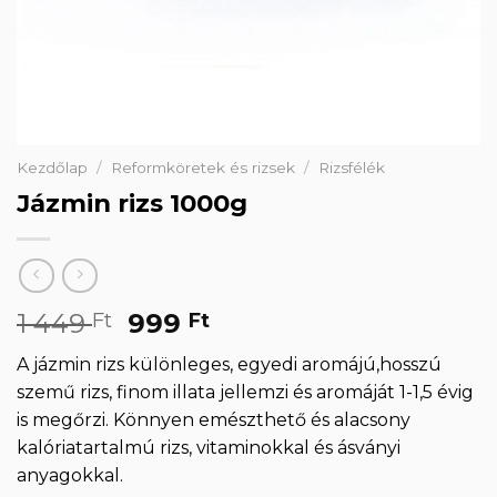
Kezdőlap
/
Reformköretek és rizsek
/
Rizsfélék
Jázmin rizs 1000g
Original
Current
1 449
999
Ft
Ft
price
price
A jázmin rizs különleges, egyedi aromájú,hosszú
was:
is:
szemű rizs, finom illata jellemzi és aromáját 1-1,5 évig
1
999 Ft.
is megőrzi. Könnyen emészthető és alacsony
449 Ft.
kalóriatartalmú rizs, vitaminokkal és ásványi
anyagokkal.