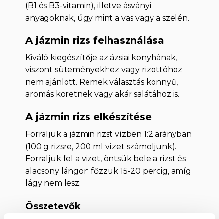
(B1 és B3-vitamin), illetve ásványi
anyagoknak, úgy mint a vas vagy a szelén.
A jázmin rizs felhasználása
Kiváló kiegészítője az ázsiai konyhának,
viszont süteményekhez vagy rizottóhoz
nem ajánlott. Remek választás könnyű,
aromás köretnek vagy akár salátához is.
A jázmin rizs elkészítése
Forraljuk a jázmin rizst vízben 1:2 arányban
(100 g rizsre, 200 ml vízet számoljunk).
Forraljuk fel a vizet, öntsük bele a rizst és
alacsony lángon főzzük 15-20 percig, amíg
lágy nem lesz.
Összetevők