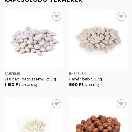
KAPCSOLÓDÓ TERMÉKEK
Kedvencekhez
Kedvencekhez
BABFÉLÉK
BABFÉLÉK
Jas bab, nagyszemű 250g
Fehér bab 500g
1 150
Ft
860
Ft
4600Ft/kg
1720Ft/kg
Kedvencekhez
Kedvencekhez