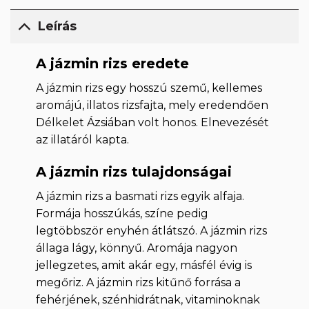
Leírás
A jázmin rizs eredete
A jázmin rizs egy hosszú szemű, kellemes
aromájú, illatos rizsfajta, mely eredendően
Délkelet Ázsiában volt honos. Elnevezését
az illatáról kapta.
A jázmin rizs tulajdonságai
A jázmin rizs a basmati rizs egyik alfaja.
Formája hosszúkás, színe pedig
legtöbbször enyhén átlátszó. A jázmin rizs
állaga lágy, könnyű. Aromája nagyon
jellegzetes, amit akár egy, másfél évig is
megőriz. A jázmin rizs kitűnő forrása a
fehérjének, szénhidrátnak, vitaminoknak