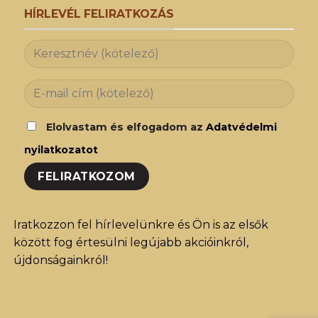
HÍRLEVÉL FELIRATKOZÁS
Elolvastam és elfogadom az
Adatvédelmi
nyilatkozatot
Iratkozzon fel hírlevelünkre és Ön is az elsők
között fog értesülni legújabb akcióinkról,
újdonságainkról!