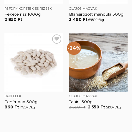
REFORMKÖRETEK ÉS RIZSEK
OLAJOS MAGVAK
Fekete rizs 1000g
Blansírozott mandula 500g
2 850
Ft
3 490
Ft
6980Ft/kg
-24%
Kedvencekhez
Kedvencekhez
BABFÉLÉK
OLAJOS MAGVAK
Fehér bab 500g
Tahini 500g
Original
Current
860
Ft
3 350
Ft
2 550
Ft
1720Ft/kg
5100Ft/kg
price
price
was:
is:
3
2
350 Ft.
550 Ft.