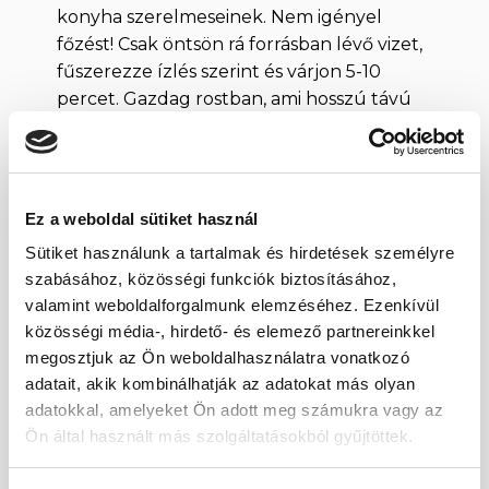
konyha szerelmeseinek. Nem igényel
főzést! Csak öntsön rá forrásban lévő vizet,
fűszerezze ízlés szerint és várjon 5-10
percet. Gazdag rostban, ami hosszú távú
telítettséget biztosít. Az allergiásoknak
azonban nem szabad elfelejteniük, hogy a
többi búzatermékhez hasonlóan glutént
is tartalmaz.
Ez a weboldal sütiket használ
Sütiket használunk a tartalmak és hirdetések személyre
Összetevők
szabásához, közösségi funkciók biztosításához,
durum búza
valamint weboldalforgalmunk elemzéséhez. Ezenkívül
közösségi média-, hirdető- és elemező partnereinkkel
Tárolása
megosztjuk az Ön weboldalhasználatra vonatkozó
adatait, akik kombinálhatják az adatokat más olyan
Tárolja száraz és hűvös helye, szorosan
adatokkal, amelyeket Ön adott meg számukra vagy az
lezárt csomagolásban.
Ön által használt más szolgáltatásokból gyűjtöttek.
A kuszkusz tápértéke