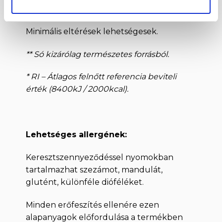
Só **
0,03 g
0,02 g
<1%
Minimális eltérések lehetségesek.
** Só kizárólag természetes forrásból.
* RI – Átlagos felnőtt referencia beviteli
érték (8400kJ / 2000kcal).
Lehetséges allergének:
Keresztszennyeződéssel nyomokban
tartalmazhat szezámot, mandulát,
glutént, különféle dióféléket.
Minden erőfeszítés ellenére ezen
alapanyagok előfordulása a termékben