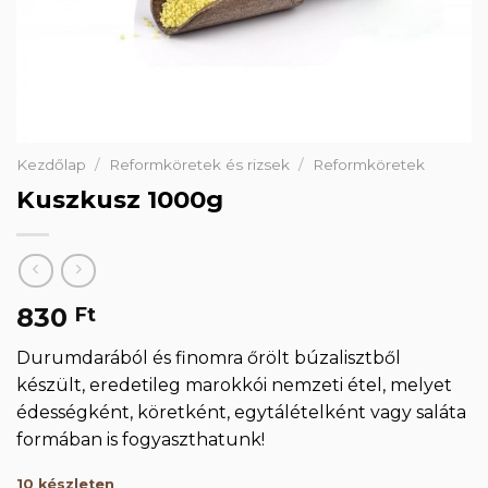
Kezdőlap
/
Reformköretek és rizsek
/
Reformköretek
Kuszkusz 1000g
830
Ft
Durumdarából és finomra őrölt búzalisztből
készült, eredetileg marokkói nemzeti étel, melyet
édességként, köretként, egytálételként vagy saláta
formában is fogyaszthatunk!
10 készleten