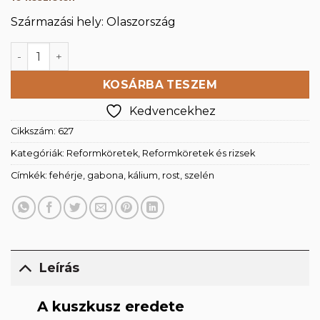
Származási hely: Olaszország
Kuszkusz 1000g mennyiség
KOSÁRBA TESZEM
Kedvencekhez
Cikkszám:
627
Kategóriák:
Reformköretek
,
Reformköretek és rizsek
Címkék:
fehérje
,
gabona
,
kálium
,
rost
,
szelén
Leírás
A kuszkusz eredete