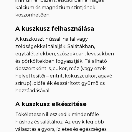
immunrendszert, elsősorban a magas
kalcium és magnézium szintjének
köszönhetően.
A kuszkusz felhasználása
A kuszkuszt hússal, hallal vagy
zöldségekkel tálalják. Salátákban,
egytálételekben, szószokban, levesekben
és pörköltekben fogyasztják. Tálalható
desszertként is, cukor, méz (vagy ezek
helyettesítői – eritrit, kókuszcukor, agavé
szirup), diófélék és szárított gyümölcs
hozzáadásával.
A kuszkusz elkészítése
Tökéletesen illeszkedik mindenféle
húshoz és salátához. Az egyik legjobb
választás a gyors, ízletes és egészséges