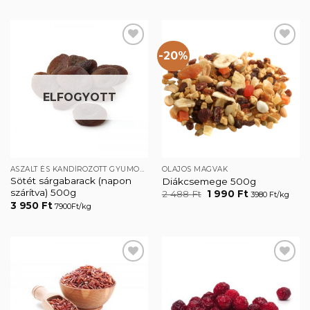
-20%
Kedvencekhez
Kedvencekhez
ELFOGYOTT
ASZALT ÉS KANDÍROZOTT GYÜMÖLCSÖK
OLAJOS MAGVAK
Sötét sárgabarack (napon
Diákcsemege 500g
szárítva) 500g
Original
Current
2 488
Ft
1 990
Ft
3980 Ft/kg
price
price
3 950
Ft
7900Ft/kg
was:
is:
2
1
488 Ft.
990 Ft.
Kedvencekhez
Kedvencekhez