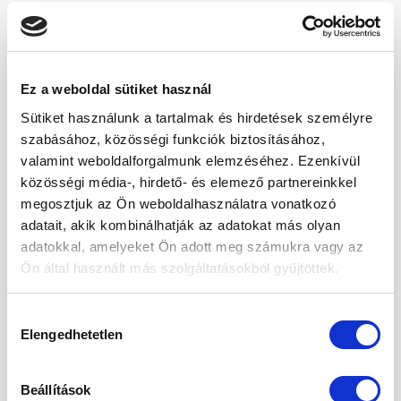
Összetevők
Hántolt árpa
Ez a weboldal sütiket használ
Tárolása
Sütiket használunk a tartalmak és hirdetések személyre
Tárolja száraz és hűvös helyen, szorosan
szabásához, közösségi funkciók biztosításához,
lezárt csomagolásban.
valamint weboldalforgalmunk elemzéséhez. Ezenkívül
közösségi média-, hirdető- és elemező partnereinkkel
A hántolt árpa tápértéke
megosztjuk az Ön weboldalhasználatra vonatkozó
adatait, akik kombinálhatják az adatokat más olyan
Tápérték
100 g-ban
adatokkal, amelyeket Ön adott meg számukra vagy az
Ön által használt más szolgáltatásokból gyűjtöttek.
2566 kJ / 621
Energiaérték
kcal
Hozzájárulás
Elengedhetetlen
kiválasztása
Zsír
52 g
– telített zsírsav
4,74 g
Beállítások