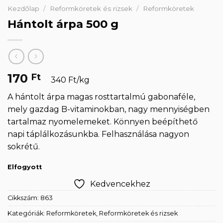
Kezdőlap
/
Reformköretek és rizsek
/
Reformköretek
Hántolt árpa 500 g
170
Ft
340 Ft/kg
A hántolt árpa magas rosttartalmú gabonaféle,
mely gazdag B-vitaminokban, nagy mennyiségben
tartalmaz nyomelemeket. Könnyen beépíthető
napi táplálkozásunkba. Felhasználása nagyon
sokrétű.
Elfogyott
Kedvencekhez
Cikkszám:
863
Kategóriák:
Reformköretek
,
Reformköretek és rizsek