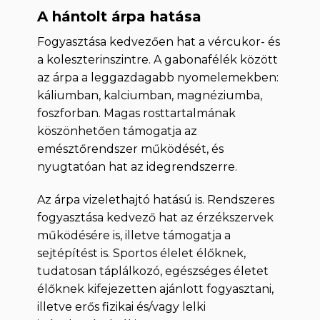
A hántolt árpa hatása
Fogyasztása kedvezően hat a vércukor- és
a koleszterinszintre. A gabonafélék között
az árpa a leggazdagabb nyomelemekben:
káliumban, kalciumban, magnéziumba,
foszforban. Magas rosttartalmának
köszönhetően támogatja az
emésztőrendszer működését, és
nyugtatóan hat az idegrendszerre.
Az árpa vizelethajtó hatású is. Rendszeres
fogyasztása kedvező hat az érzékszervek
működésére is, illetve támogatja a
sejtépítést is. Sportos élelet élőknek,
tudatosan táplálkozó, egészséges életet
élőknek kifejezetten ajánlott fogyasztani,
illetve erős fizikai és/vagy lelki