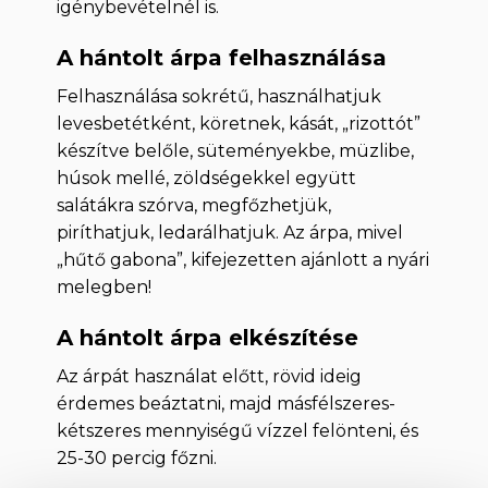
igénybevételnél is.
A hántolt árpa felhasználása
Felhasználása sokrétű, használhatjuk
levesbetétként, köretnek, kását, „rizottót”
készítve belőle, süteményekbe, müzlibe,
húsok mellé, zöldségekkel együtt
salátákra szórva, megfőzhetjük,
piríthatjuk, ledarálhatjuk. Az árpa, mivel
„hűtő gabona”, kifejezetten ajánlott a nyári
melegben!
A hántolt árpa elkészítése
Az árpát használat előtt, rövid ideig
érdemes beáztatni, majd másfélszeres-
kétszeres mennyiségű vízzel felönteni, és
25-30 percig főzni.