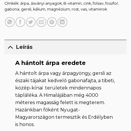
Címkék:
árpa
,
ásványi anyagok
,
B-vitamin
,
cink
,
folsav
,
foszfor
,
gabona
,
gersli
,
kálium
,
magnézium
,
rost
,
vas
,
vitaminok
Leírás
A hántolt árpa eredete
A hántolt árpa vagy árpagyöngy, gersli az
északi tájakat kedvelő gabonafajta, a tibeti,
közép-kínai területek mindennapos
tápláléka. A Himalájában még 4000
méteres magasság felett is megterem.
Hazánkban főként Nyugat-
Magyarországon termesztik és Erdélyben
is honos.