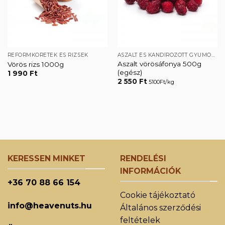
REFORMKÖRETEK ÉS RIZSEK
ASZALT ÉS KANDÍROZOTT GYÜMÖLCSÖK
Aszalt vörösáfonya 500g
Vörös rizs 1000g
(egész)
1 990
Ft
2 550
Ft
5100Ft/kg
KERESSEN MINKET
RENDELÉSI
INFORMÁCIÓK
+36 70 88 66 154
Cookie tájékoztató
info@heavenuts.hu
Általános szerződési
feltételek