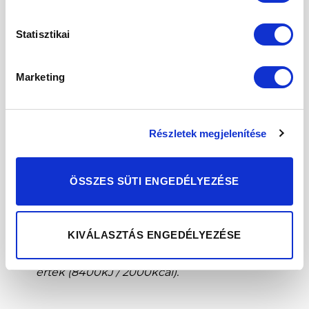
Szénhidrát
7,6 g
Statisztikai
– cukor
4,9 g
Marketing
Rost
12,9 g
24,1 g
Fehérje
Részletek megjelenítése
Só **
0,04 g
ÖSSZES SÜTI ENGEDÉLYEZÉSE
Minimális eltérések lehetségesek.
** Só kizárólag természetes forrásból.
KIVÁLASZTÁS ENGEDÉLYEZÉSE
* RI – Átlagos felnőtt referencia beviteli
érték (8400kJ / 2000kcal).