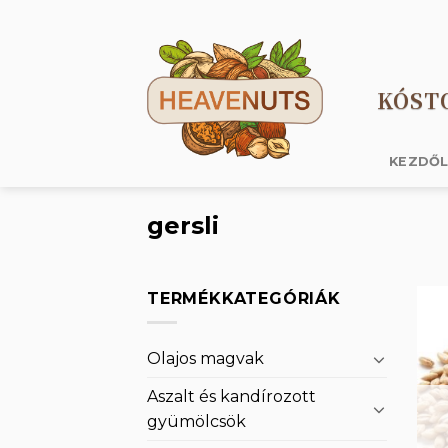
Skip
to
content
KÓST
KEZDŐ
gersli
TERMÉKKATEGÓRIÁK
Olajos magvak
Aszalt és kandírozott
gyümölcsök