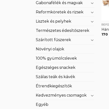
Gabonafélék és magvak
Reformköretek és rizsek
Lisztek és pelyhek
REF
Hánt
Természetes édesítőszerek
170
Szárított fűszerek
Növényi olajok
100% gyümölcslevek
Egészséges snackek
Szálas teák és kávék
Étrendkiegészítők
Kedvezményes csomagok
Egyéb