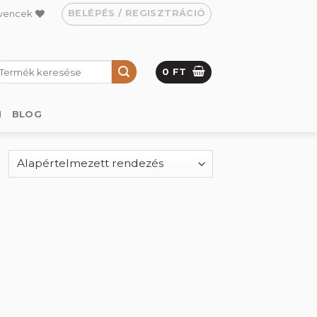
BELÉPÉS / REGISZTRÁCIÓ
vencek
eresés
0
FT
övetkezőre:
M
BLOG