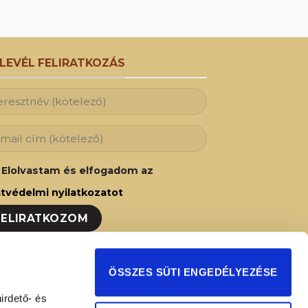
RLEVÉL FELIRATKOZÁS
Elolvastam és elfogadom az
tvédelmi nyilatkozatot
ozzon fel hírlevelünkre és Ön is az elsők
ÖSSZES SÜTI ENGEDÉLYEZÉSE
t fog értesülni legújabb akcióinkról,
irdető- és
ságainkról!