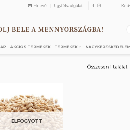
Hírlevél
Ügyfélszolgálat
Ked
OLJ BELE A MENNYORSZÁGBA!
K
a
k
LAP
AKCIÓS TERMÉKEK
TERMÉKEK
NAGYKERESKEDELE
Összesen 1 találat
Kedvencekhez
ELFOGYOTT