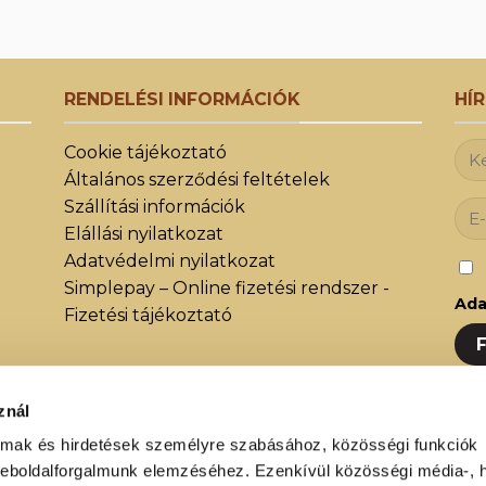
RENDELÉSI INFORMÁCIÓK
HÍ
Cookie tájékoztató
Általános szerződési feltételek
Szállítási információk
Elállási nyilatkozat
Adatvédelmi nyilatkozat
Simplepay – Online fizetési rendszer -
Ada
Fizetési tájékoztató
znál
Iratk
közöt
almak és hirdetések személyre szabásához, közösségi funkciók
weboldalforgalmunk elemzéséhez. Ezenkívül közösségi média-, h
újdon