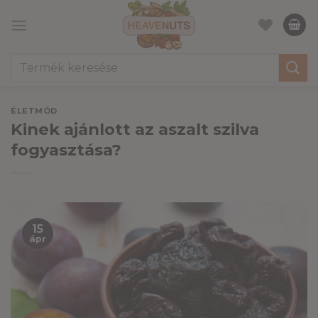
Skip
to
content
Keresés
a
következőre:
ÉLETMÓD
Kinek ajánlott az aszalt szilva
fogyasztása?
15
ápr