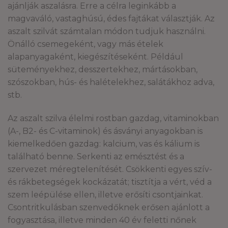
ajánlják aszalásra. Erre a célra leginkább a
magvaváló, vastaghúsú, édes fajtákat választják. Az
aszalt szilvát számtalan módon tudjuk használni.
Önálló csemegeként, vagy más ételek
alapanyagaként, kiegészítéseként. Például
süteményekhez, desszertekhez, mártásokban,
szószokban, hús- és halételekhez, salátákhoz adva,
stb.
Az aszalt szilva élelmi rostban gazdag, vitaminokban
(A-, B2- és C-vitaminok) és ásványi anyagokban is
kiemelkedően gazdag: kalcium, vas és kálium is
található benne. Serkenti az emésztést és a
szervezet méregtelenítését. Csökkenti egyes szív-
és rákbetegségek kockázatát; tisztítja a vért, véd a
szem leépülése ellen, illetve erősíti csontjainkat.
Csontritkulásban szenvedőknek erősen ajánlott a
fogyasztása, illetve minden 40 év feletti nőnek