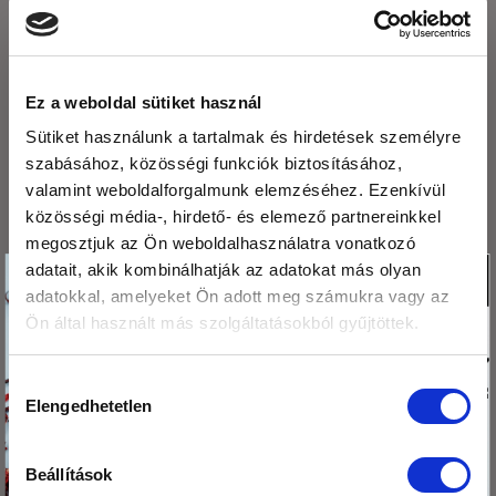
2026. augusztus
2026. július
2026. június
Ez a weboldal sütiket használ
2026. május
Sütiket használunk a tartalmak és hirdetések személyre
szabásához, közösségi funkciók biztosításához,
2026. április
valamint weboldalforgalmunk elemzéséhez. Ezenkívül
közösségi média-, hirdető- és elemező partnereinkkel
2026. március
megosztjuk az Ön weboldalhasználatra vonatkozó
2026. február
Köszönjük,hogy
adatait, akik kombinálhatják az adatokat más olyan
X
adatokkal, amelyeket Ön adott meg számukra vagy az
olvasod a blogunkat!
2026. január
Ön által használt más szolgáltatásokból gyűjtöttek.
Ezért
2025. december
megajándékozunk egy
Hozzájárulás
2025. november
kis csomag hibiszkusz
Elengedhetetlen
kiválasztása
virág teával!
2025. október
2025. szeptember
Beállítások
Tedd a kosaradba