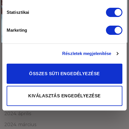
az ajándékodat,
2025. augusztus
nehogy itt
Statisztikai
2025. május
felejtsd!
2025. április
Marketing
Kosárba teszem az ajándékomat
2025. március
2025. február
Részletek megjelenítése
2025. január
2024. november
ÖSSZES SÜTI ENGEDÉLYEZÉSE
2024. október
2024. szeptember
KIVÁLASZTÁS ENGEDÉLYEZÉSE
2024. május
2024. április
2024. március