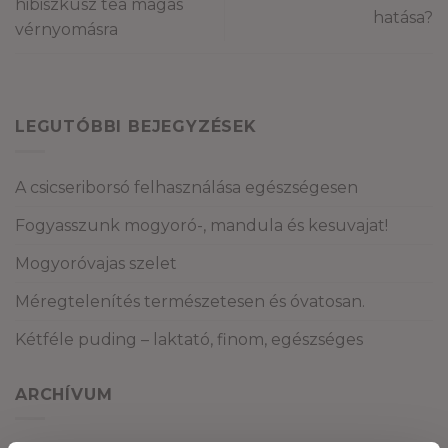
hibiszkusz tea magas
hatása?
vérnyomásra
LEGUTÓBBI BEJEGYZÉSEK
A csicseriborsó felhasználása egészségesen
Fogyasszunk mogyoró-, mandula és kesuvajat!
Mogyoróvajas szelet
Méregtelenítés természetesen és óvatosan.
Kétféle puding – laktató, finom, egészséges
ARCHÍVUM