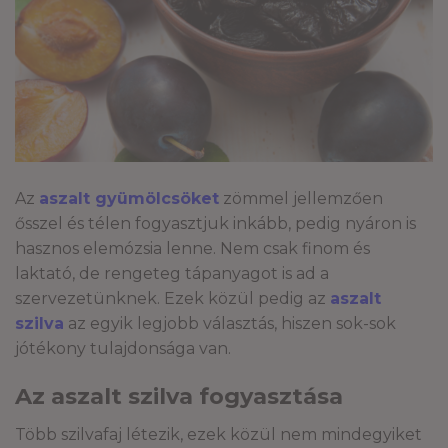
Az
aszalt gyümölcsöket
zömmel jellemzően
ősszel és télen fogyasztjuk inkább, pedig nyáron is
hasznos elemózsia lenne. Nem csak finom és
laktató, de rengeteg tápanyagot is ad a
szervezetünknek. Ezek közül pedig az
aszalt
szilva
az egyik legjobb választás, hiszen sok-sok
jótékony tulajdonsága van.
Az aszalt szilva fogyasztása
Több szilvafaj létezik, ezek közül nem mindegyiket