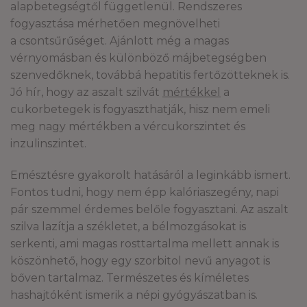
alapbetegségtől függetlenül. Rendszeres
fogyasztása mérhetően megnövelheti
a csontsűrűséget. Ajánlott még a magas
vérnyomásban és különböző májbetegségben
szenvedőknek, továbbá hepatitis fertőzötteknek is.
Jó hír, hogy az aszalt szilvát
mértékkel
a
cukorbetegek is fogyaszthatják, hisz nem emeli
meg nagy mértékben a vércukorszintet és
inzulinszintet.
Emésztésre gyakorolt hatásáról a leginkább ismert.
Fontos tudni, hogy nem épp kalóriaszegény, napi
pár szemmel érdemes belőle fogyasztani. Az aszalt
szilva lazítja a székletet, a bélmozgásokat is
serkenti, ami magas rosttartalma mellett annak is
köszönhető, hogy egy szorbitol nevű anyagot is
bőven tartalmaz. Természetes és kíméletes
hashajtóként ismerik a népi gyógyászatban is.