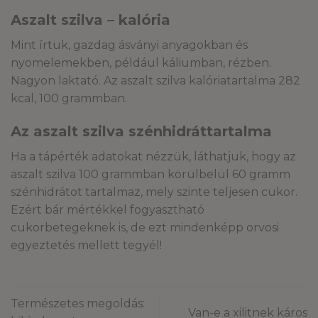
Aszalt szilva – kalória
Mint írtuk, gazdag ásványi anyagokban és
nyomelemekben, például káliumban, rézben.
Nagyon laktató. Az aszalt szilva kalóriatartalma 282
kcal, 100 grammban.
Az aszalt szilva szénhidráttartalma
Ha a tápérték adatokat nézzük, láthatjuk, hogy az
aszalt szilva 100 grammban körülbelül 60 gramm
szénhidrátot tartalmaz, mely szinte teljesen cukor.
Ezért bár mértékkel fogyasztható
cukorbetegeknek is, de ezt mindenképp orvosi
egyeztetés mellett tegyél!
Természetes megoldás:
Van-e a xilitnek káros