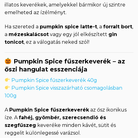
illatos keverékek, amelyekkel bármikor új szintre
emelheted az ízélményt.
Ha szereted a
pumpkin spice latte-t
, a
forralt bort
,
a
mézeskalácsot
vagy egy jól elkészített
gin
tonicot
, ez a válogatás neked szól!
Pumpkin Spice fűszerkeverék – az
őszi hangulat esszenciája
Pumpkin Spice fűszerkeverék 40g
Pumpkin Spice visszazárható csomagolásban
100g
A
Pumpkin Spice fűszerkeverék
az ősz ikonikus
íze. A
fahéj, gyömbér, szerecsendió és
szegfűszeg
keveréke minden kávét, sütit és
reggelit különlegessé varázsol.