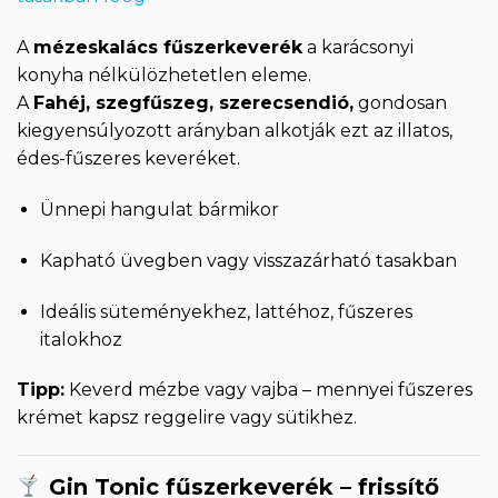
A
mézeskalács fűszerkeverék
a karácsonyi
konyha nélkülözhetetlen eleme.
A
Fahéj, szegfűszeg, szerecsendió,
gondosan
kiegyensúlyozott arányban alkotják ezt az illatos,
édes-fűszeres keveréket.
Ünnepi hangulat bármikor
Kapható üvegben vagy visszazárható tasakban
Ideális süteményekhez, lattéhoz, fűszeres
italokhoz
Tipp:
Keverd mézbe vagy vajba – mennyei fűszeres
krémet kapsz reggelire vagy sütikhez.
Gin Tonic fűszerkeverék – frissítő