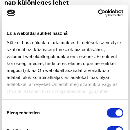
nap különleges lehet
A
Heavenuts fűszerkeverékek
nem csupán
ízesítők, hanem hangulatok egy tasakban.
Legyen szó a
Pumpkin Spice
meleg, őszi illatáról, a
Ez a weboldal sütiket használ
Forralt bor
fűszeres aromájáról, a
Mézeskalács
édes emlékeiről vagy a
Gin Tonic
friss
Sütiket használunk a tartalmak és hirdetések személyre
eleganciájáról – mind ugyanazt az élményt adják:
szabásához, közösségi funkciók biztosításához,
természetességet, minőséget és szeretetet.
valamint weboldalforgalmunk elemzéséhez. Ezenkívül
közösségi média-, hirdető- és elemező partnereinkkel
Fedezd fel mindet, és tedd különlegessé az
megosztjuk az Ön weboldalhasználatra vonatkozó
otthoni pillanataidat!
adatait, akik kombinálhatják az adatokat más olyan
Nézd meg kínálatunkat:
Heavenuts.hu –
adatokkal, amelyeket Ön adott meg számukra vagy az
Ön által használt más szolgáltatásokból gyűjtöttek.
természetes fűszerkeverékek webshop
Hozzájárulás
Elengedhetetlen
kiválasztása
ÚJ TERMÉK A
KINÁLATBAN „Palóc” Ropi
Kekszes, diós, barackos,
– a klasszikus magyar sós