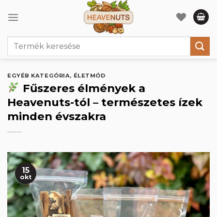
Skip
to
content
Keresés
a
következőre:
EGYÉB KATEGÓRIA
,
ÉLETMÓD
Fűszeres élmények a
Heavenuts-tól – természetes ízek
minden évszakra
15
okt