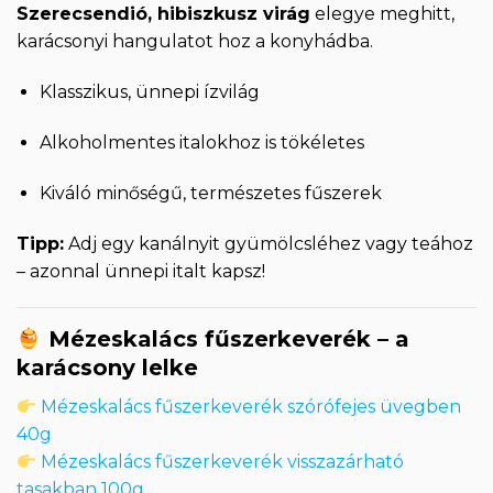
Szerecsendió, hibiszkusz virág
elegye meghitt,
karácsonyi hangulatot hoz a konyhádba.
Klasszikus, ünnepi ízvilág
Alkoholmentes italokhoz is tökéletes
Kiváló minőségű, természetes fűszerek
Tipp:
Adj egy kanálnyit gyümölcsléhez vagy teához
– azonnal ünnepi italt kapsz!
Mézeskalács fűszerkeverék – a
karácsony lelke
Mézeskalács fűszerkeverék szórófejes üvegben
40g
Mézeskalács fűszerkeverék visszazárható
tasakban 100g