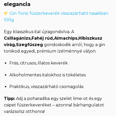
elegancia
Gin Tonic fűszerkeverék visszazárható tasakban
100g
Egy klasszikus ital újragondolva. A
Csillagánizs,Fahéj rúd,Almachips,Hibiszkusz
virág,Szegfűszeg
gondoskodik arról, hogy a gin
tonikod egyedi, prémium ízélménnyé váljon.
Friss, citrusos, illatos keverék
Alkoholmentes italokhoz is tökéletes
Praktikus, visszazárható csomagolás
Tipp:
Adj a poharadba egy szelet lime-ot és egy
csipet fűszerkeveréket – azonnal bárhangulatot
varázsolsz otthonra!