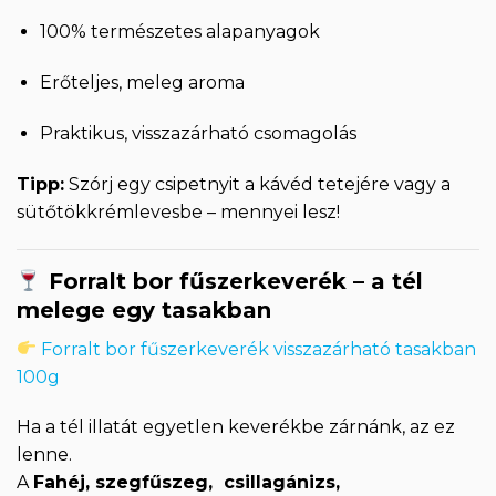
100% természetes alapanyagok
Erőteljes, meleg aroma
Praktikus, visszazárható csomagolás
Tipp:
Szórj egy csipetnyit a kávéd tetejére vagy a
sütőtökkrémlevesbe – mennyei lesz!
Forralt bor fűszerkeverék – a tél
melege egy tasakban
Forralt bor fűszerkeverék visszazárható tasakban
100g
Ha a tél illatát egyetlen keverékbe zárnánk, az ez
lenne.
A
Fahéj, szegfűszeg, csillagánizs,