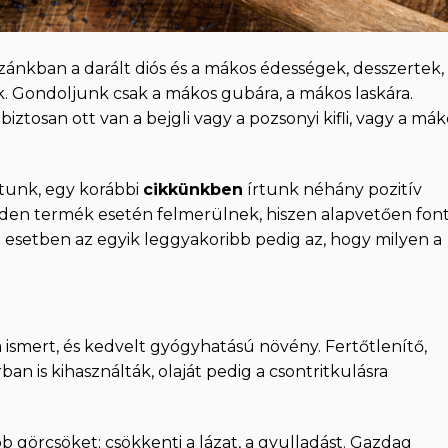
nkban a darált diós és a mákos édességek, desszertek,
k. Gondoljunk csak a mákos gubára, a mákos laskára.
tosan ott van a bejgli vagy a pozsonyi kifli, vagy a mák
ztunk, egy korábbi
cikkünkben
írtunk néhány pozitív
nden termék esetén felmerülnek, hiszen alapvetően fon
 esetben az egyik leggyakoribb pedig az, hogy milyen a
ismert, és kedvelt gyógyhatású növény. Fertőtlenítő,
ban is kihasználták, olaját pedig a csontritkulásra
bb görcsöket; csökkenti a lázat, a gyulladást. Gazdag