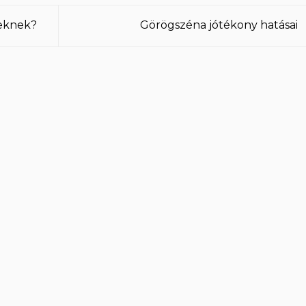
geknek?
Görögszéna jótékony hatásai