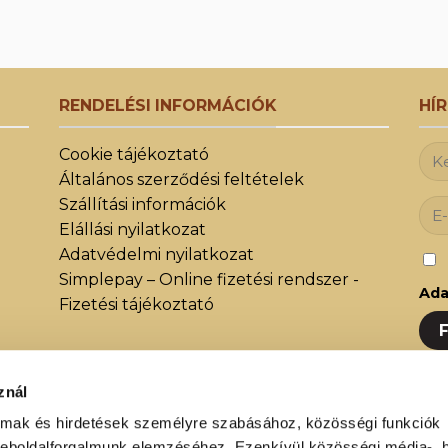
RENDELÉSI INFORMÁCIÓK
HÍ
Cookie tájékoztató
Általános szerződési feltételek
Szállítási információk
Elállási nyilatkozat
Adatvédelmi nyilatkozat
Simplepay – Online fizetési rendszer -
Ada
Fizetési tájékoztató
znál
Iratk
almak és hirdetések személyre szabásához, közösségi funkciók
közöt
weboldalforgalmunk elemzéséhez. Ezenkívül közösségi média-, h