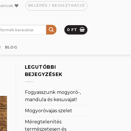
BELÉPÉS / REGISZTRÁCIÓ
vencek
eresés
0
FT
övetkezőre:
M
BLOG
LEGUTÓBBI
BEJEGYZÉSEK
Fogyasszunk mogyoró-,
mandula és kesuvajat!
Mogyoróvajas szelet
Méregtelenítés
természetesen és