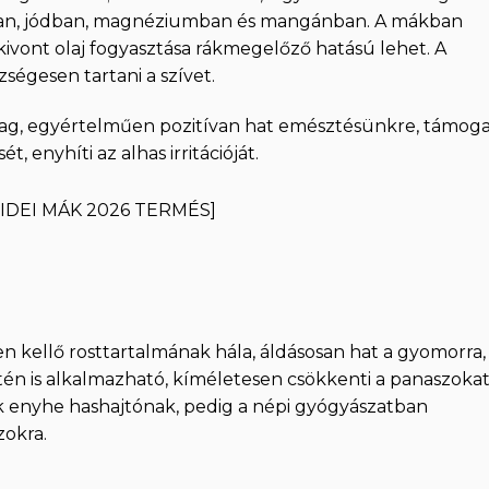
sban, jódban, magnéziumban és mangánban. A mákban
e kivont olaj fogyasztása rákmegelőző hatású lehet. A
ségesen tartani a szívet.
zdag, egyértelműen pozitívan hat emésztésünkre, támoga
enyhíti az alhas irritációját.
g[IDEI MÁK 2026 TERMÉS]
en kellő rosttartalmának hála, áldásosan hat a gyomorra,
én is alkalmazható, kíméletesen csökkenti a panaszokat
ják enyhe hashajtónak, pedig a népi gyógyászatban
okra.