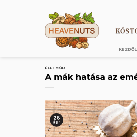
Skip
to
content
KÓST
KEZDŐ
ÉLETMÓD
A mák hatása az emé
26
ápr