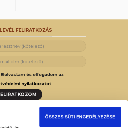
RLEVÉL FELIRATKOZÁS
Elolvastam és elfogadom az
tvédelmi nyilatkozatot
ozzon fel hírlevelünkre és Ön is az elsők
ÖSSZES SÜTI ENGEDÉLYEZÉSE
t fog értesülni legújabb akcióinkról,
irdető- és