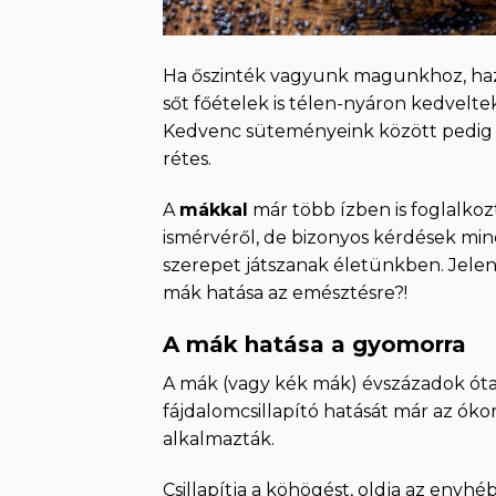
Ha őszinték vagyunk magunkhoz, hazá
sőt főételek is télen-nyáron kedvelte
Kedvenc süteményeink között pedig biz
rétes.
A
mákkal
már több ízben is foglalko
ismérvéről, de bizonyos kérdések mi
szerepet játszanak életünkben. Jelen
mák hatása az emésztésre?!
A mák hatása a gyomorra
A mák (vagy kék mák) évszázadok óta 
fájdalomcsillapító hatását már az ókor
alkalmazták.
Csillapítja a köhögést, oldja az enyhé