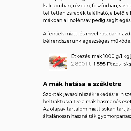
kalciumban, rézben, foszforban, va
telítetlen zsiradék található, a belől
mákban a linolénsav pedig segít egész
A fentiek miatt, és mivel rostban ga
bélrendszerünk egészséges működését, 
Étkezési mák 1000 g/1 k
Original
Current
2 800
Ft
1 595
Ft
1595 Ft/kg
price
price
was:
is:
2
1
A mák hatása a székletre
800 Ft.
595 Ft.
Szokták javasolni székrekedésre, hisz
béltraktusra. De a mák hasmenés eset
Az olajsav tartalom miatt sokan tart
általánosan használták gyomorpanasz