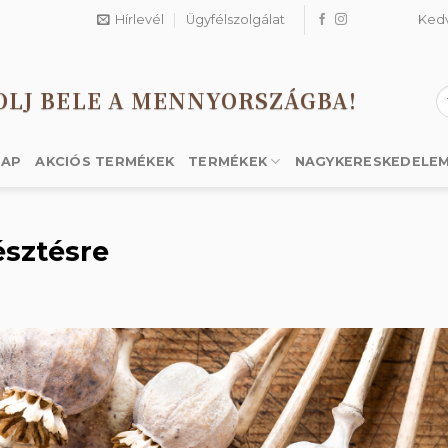
Hírlevél
Ügyfélszolgálat
Ked
OLJ BELE A MENNYORSZÁGBA!
K
a
k
LAP
AKCIÓS TERMÉKEK
TERMÉKEK
NAGYKERESKEDELE
sztésre