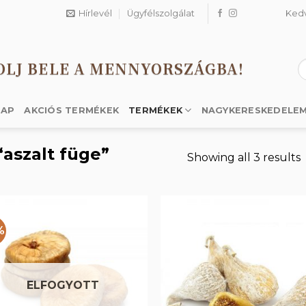
Hírlevél
Ügyfélszolgálat
Ked
OLJ BELE A MENNYORSZÁGBA!
K
a
k
LAP
AKCIÓS TERMÉKEK
TERMÉKEK
NAGYKERESKEDELE
aszalt füge”
Showing all 3 results
%
Kedvencekhez
Kedvencek
ELFOGYOTT