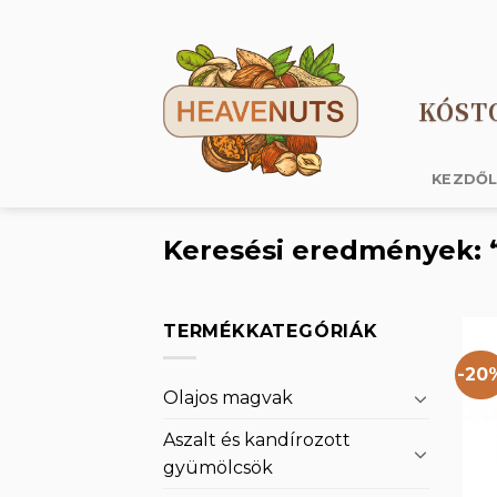
Skip
to
content
KÓST
KEZDŐ
Keresési eredmények: “
TERMÉKKATEGÓRIÁK
-20
Olajos magvak
Aszalt és kandírozott
gyümölcsök