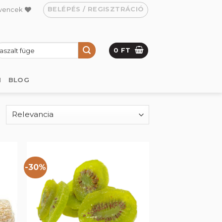
BELÉPÉS / REGISZTRÁCIÓ
vencek
eresés
0
FT
övetkezőre:
M
BLOG
-30%
hez
Kedvencekhez