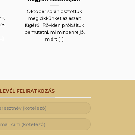
Október során osztottuk
Ez a két fő ho
k,
meg cikkünket az aszalt
a már a hallat
 és
fügéről. Röviden próbáltuk
nyál 
bemutatni, mi mindenre jó,
.]
miért [...]
RLEVÉL FELIRATKOZÁS