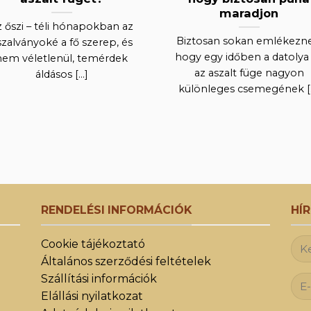
maradjon
z őszi – téli hónapokban az
Biztosan sokan emlékezne
szalványoké a fő szerep, és
hogy egy időben a datolya
nem véletlenül, temérdek
az aszalt füge nagyon
áldásos [...]
különleges csemegének [..
RENDELÉSI INFORMÁCIÓK
HÍ
Cookie tájékoztató
Általános szerződési feltételek
Szállítási információk
Elállási nyilatkozat