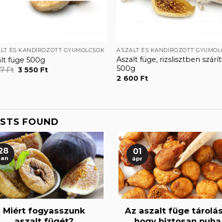
LT ÉS KANDÍROZOTT GYÜMÖLCSÖK
ASZALT ÉS KANDÍROZOTT GYÜMÖL
Aszalt füge, rizslisztben szárí
lt füge 500g
500g
Original
Current
37
Ft
3 550
Ft
price
price
2 600
Ft
was:
is:
4
3
437 Ft.
550 Ft.
STS FOUND
28
01
jan
ápr
Miért fogyasszunk
Az aszalt füge tárolás
aszalt fügét?
hogy biztosan puha