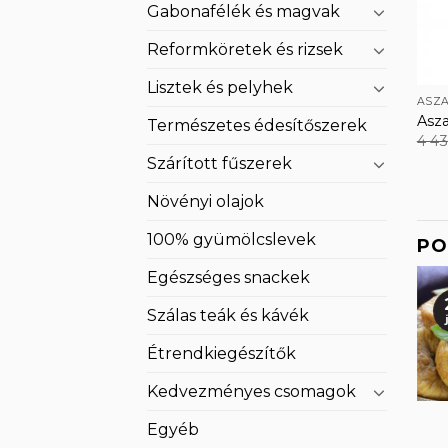
Gabonafélék és magvak
Reformköretek és rizsek
Lisztek és pelyhek
ASZA
Asza
Természetes édesítőszerek
4 4
Szárított fűszerek
Növényi olajok
100% gyümölcslevek
PO
Egészséges snackek
09
Szálas teák és kávék
júl
Étrendkiegészítők
Kedvezményes csomagok
elisztes
Kuszkusz –
Egyéb
 az olaszok
hagyományos