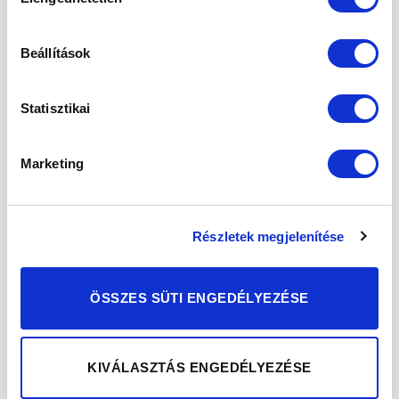
kiválasztása
Zsír
46 g
23 g
33%
– Telített
Beállítások
5,6 g
2,8 g
14%
zsírsav
Statisztikai
16,5 g
8,25 g
Szénhidrát
3%
7,8 g
3,9 g
– Cukor
4%
Marketing
10,3 g
5,2 g
–
Rost
Részletek megjelenítése
Fehérje
21,3 g
10,7 g
21%
ÖSSZES SÜTI ENGEDÉLYEZÉSE
1,0 g
0,5 g
Só**
8%
Minimális eltérések lehetségesek.
KIVÁLASZTÁS ENGEDÉLYEZÉSE