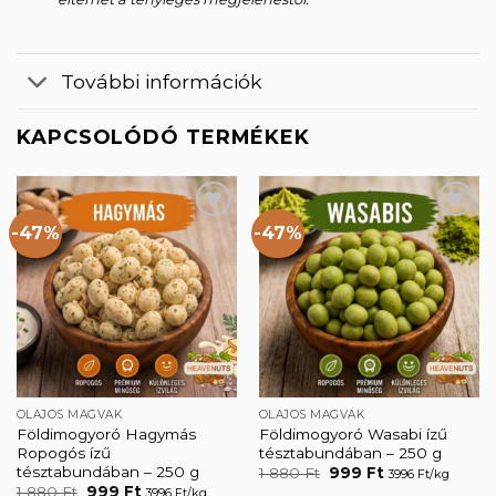
További információk
KAPCSOLÓDÓ TERMÉKEK
-47%
-47%
Kedvencekhez
Kedvencekhez
OLAJOS MAGVAK
OLAJOS MAGVAK
Földimogyoró Hagymás
Földimogyoró Wasabi ízű
Ropogós ízű
tésztabundában – 250 g
tésztabundában – 250 g
Original
Current
1 880
Ft
999
Ft
3996 Ft/kg
price
price
Original
Current
1 880
Ft
999
Ft
3996 Ft/kg