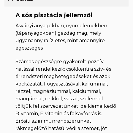
A sós pisztácia jellemzői
Ásványi anyagokban, nyomelemekben
(tápanyagokban) gazdag mag, mely
ugyanannyira ízletes, mint amennyire
egészséges!
Számos egészségre gyakorolt pozitív
hatással rendelkezik: csökkenti a szív- és
érrendszeri megbetegedéseket és azok
kockázatát. Fogyasztásával, káliummal,
rézzel, magnéziummal, kalciummal,
mangánnal, cinkkel, vassal, szelénnel
töltjük fel szervezetünket, de kiemelkedő
B-vitamin, E-vitamin és folsavforrás is.
Erősíti az immunrendszerünket,
rákmegelőző hatású, védi a szemet, jót