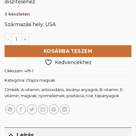
díszítéséhez.
3 készleten
Származási hely: USA
Pisztácia pörkölt, sós 1000 g mennyiség
KOSÁRBA TESZEM
Kedvencekhez
Cikkszám:
419-1
Kategória:
Olajos magvak
Címkék:
A-vitamin
,
antioxidáns
,
ásványi anyagok
,
B-vitamin
,
E-
vitamin
,
magvak
,
nyomelemek
,
pisztácia
,
rost
,
tápanyagok
Leírás