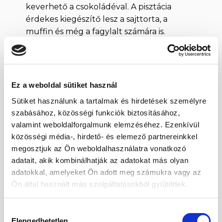
keverhető a csokoládéval. A pisztácia
érdekes kiegészítő lesz a sajttorta, a
muffin és még a fagylalt számára is.
Összetevők
Pörkölt pisztácia, só
Ez a weboldal sütiket használ
A pörkölt sós pisztácia tárolása
Sütiket használunk a tartalmak és hirdetések személyre
szabásához, közösségi funkciók biztosításához,
Tárolja száraz és hűvös helyen, szorosan
valamint weboldalforgalmunk elemzéséhez. Ezenkívül
lezárt tartályban vagy tasakban.
közösségi média-, hirdető- és elemező partnereinkkel
megosztjuk az Ön weboldalhasználatra vonatkozó
Egy
RI%*
adatait, akik kombinálhatják az adatokat más olyan
100 g-
adagban
Tápérték
50 g-
ban
adatokkal, amelyeket Ön adott meg számukra vagy az
(50 g)
ban
Ön által használt más szolgáltatásokból gyűjtöttek.
2461 kJ /
1231 kJ /
Energiaérték
15%
586 kcal
293 kcal
Hozzájárulás
Elengedhetetlen