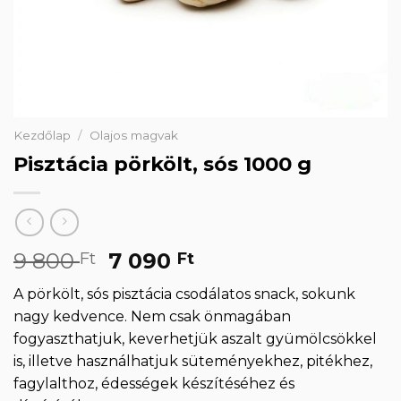
Kezdőlap
/
Olajos magvak
Pisztácia pörkölt, sós 1000 g
Original
Current
9 800
7 090
Ft
Ft
price
price
A pörkölt, sós pisztácia csodálatos snack, sokunk
was:
is:
nagy kedvence. Nem csak önmagában
9
7
fogyaszthatjuk, keverhetjük aszalt gyümölcsökkel
800 Ft.
090 Ft.
is, illetve használhatjuk süteményekhez, pitékhez,
fagylalthoz, édességek készítéséhez és