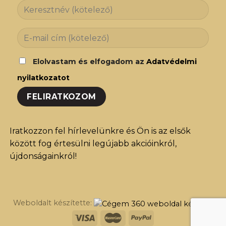
Elolvastam és elfogadom az
Adatvédelmi
nyilatkozatot
Iratkozzon fel hírlevelünkre és Ön is az elsők
között fog értesülni legújabb akcióinkról,
újdonságainkról!
Weboldalt készítette: