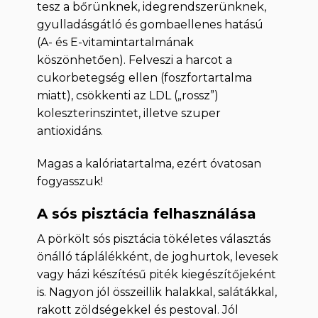
tesz a bőrünknek, idegrendszerünknek,
gyulladásgátló és gombaellenes hatású
(A- és E-vitamintartalmának
köszönhetően). Felveszi a harcot a
cukorbetegség ellen (foszfortartalma
miatt), csökkenti az LDL („rossz”)
koleszterinszintet, illetve szuper
antioxidáns.
Magas a kalóriatartalma, ezért óvatosan
fogyasszuk!
A sós pisztácia felhasználása
A pörkölt sós pisztácia tökéletes választás
önálló táplálékként, de joghurtok, levesek
vagy házi készítésű piték kiegészítőjeként
is. Nagyon jól összeillik halakkal, salátákkal,
rakott zöldségekkel és pestoval. Jól