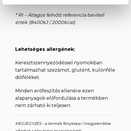
** Só kizárólag természetes forrásból.
* RI – Átlagos felnőtt referencia beviteli
érték (8400kJ / 2000kcal).
Lehetséges allergének:
Keresztszennyeződéssel nyomokban
tartalmazhat szezámot, glutént, különféle
dióféléket.
Minden erőfeszítés ellenére ezen
alapanyagok előfordulása a termékben
nem zárható ki teljesen.
MEGJEGYZÉS – a termék fényképe / megjelenítése
eltérhet a tényleges megjelenéstől.