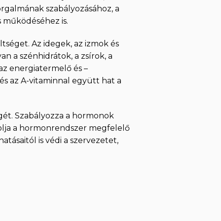
forgalmának szabályozásához, a
 működéséhez is.
ltséget. Az idegek, az izmok és
n a szénhidrátok, a zsírok, a
az energiatermelő és –
és az A-vitaminnal együtt hat a
ségét. Szabályozza a hormonok
solja a hormonrendszer megfelelő
tásaitól is védi a szervezetet,