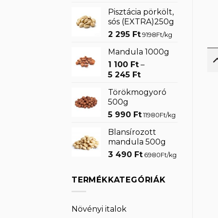
Pisztácia pörkölt,
sós (EXTRA)250g
2 295
Ft
9198Ft/kg
Mandula 1000g
1 100
Ft
–
Ártartomány:
5 245
Ft
1
Törökmogyoró
100 Ft
500g
-
5 990
Ft
5
11980Ft/kg
245 Ft
Blansírozott
mandula 500g
3 490
Ft
6980Ft/kg
TERMÉKKATEGÓRIÁK
Növényi italok