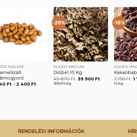
-20%
-18%
Kedvencekhez
Kedvencekhez
AJOS MAGVAK
OLAJOS MAGVAK
OLAJOS MA
amellizált
Dióbél 10 Kg
Kakaóbab 
ldimogyoró
Original
Current
O
49 870
Ft
39 900
Ft
2 156
Ft
1
price
price
p
Ártartomány:
3990Ft/kg
Ft/kg
240
Ft
–
2 400
Ft
was:
is:
w
1
49
39
2
240 Ft
870 Ft.
900 Ft.
15
-
2
400 Ft
RENDELÉSI INFORMÁCIÓK
HÍ