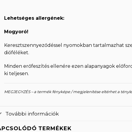
Lehetséges allergének:
Mogyoró!
Keresztszennyeződéssel nyomokban tartalmazhat sze
dióféléket.
Minden erőfeszítés ellenére ezen alapanyagok előfo
ki teljesen.
MEGJEGYZÉS – a termék fényképe / megjelenítése eltérhet a tényl
További információk
APCSOLÓDÓ TERMÉKEK