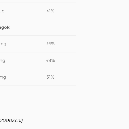
2 g
<1%
agok
 mg
36%
mg
48%
 mg
31%
 2000kcal).