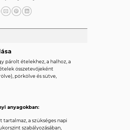
lása
y párolt ételekhez, a halhoz, a
i ételek összetevőjeként
lve), pörkölve és sütve,
nyi anyagokban:
t tartalmaz, a szükséges napi
ukorszint szabályozásában,