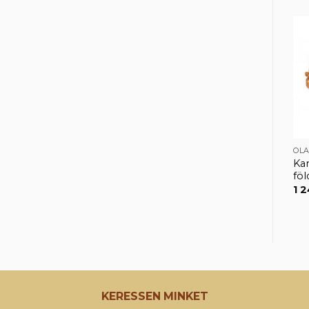
OL
Kar
fö
1 
KERESSEN MINKET