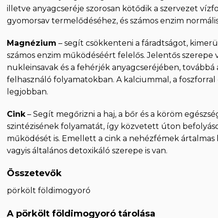
illetve anyagcseréje szorosan kötődik a szervezet víz
gyomorsav termelődéséhez, és számos enzim normális
Magnézium
– segít csökkenteni a fáradtságot, kimerü
számos enzim működéséért felelős. Jelentős szerepe va
nukleinsavak és a fehérjék anyagcseréjében, továbbá 
felhasználó folyamatokban. A kalciummal, a foszforral 
legjobban.
Cink
– Segít megőrizni a haj, a bőr és a köröm egész
szintézisének folyamatát, így közvetett úton befolyá
működését is. Emellett a cink a nehézfémek ártalmas ha
vagyis általános detoxikáló szerepe is van.
Összetevők
pörkölt földimogyoró
A pörkölt földimogyoró tárolása