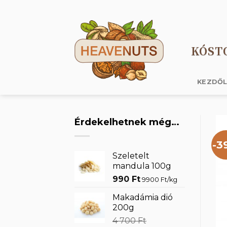
Skip
to
content
KÓST
KEZDŐ
Érdekelhetnek még…
-3
Szeletelt
mandula 100g
990
Ft
9900 Ft/kg
Makadámia dió
200g
4 700
Ft