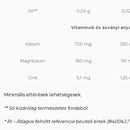
Só**
0,04 g
0,0
Vitaminok és ásványi any
720 mg
350
Kálium
180 mg
90 
Magnézium
Cink
3,1 mg
1,55
Minimális eltérések lehetségesek.
** Só kizárólag természetes forrásból.
* RI – Átlagos felnőtt referencia beviteli érték (8400kJ /