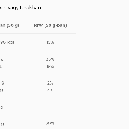
yban vagy tasakban.
an (50 g)
RI%* (50 g-ban)
298 kcal
15%
 g
33%
 g
15%
5 g
2%
 g
4%
 g
–
7 g
29%