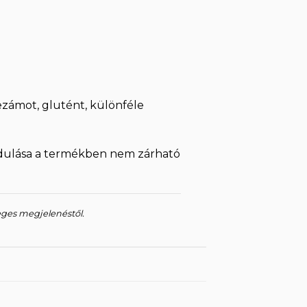
zámot, glutént, különféle
rdulása a termékben nem zárható
eges megjelenéstől.