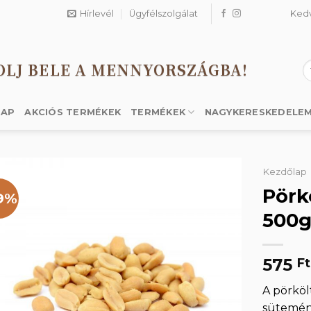
Hírlevél
Ügyfélszolgálat
Ked
OLJ BELE A MENNYORSZÁGBA!
K
a
k
LAP
AKCIÓS TERMÉKEK
TERMÉKEK
NAGYKERESKEDELE
Kezdőlap
Pörk
9%
500
Kedvencekhez
575
Ft
A pörköl
sütemény