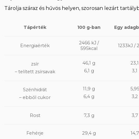
Tárolja száraz és hűvös helyen, szorosan lezárt tartál
Tápérték
100 g-ban
Egy adagb
2466 kJ /
1233kJ / 
Energiaérték
595kcal
46,1 g
23,1
zsír
6,1 g
3,1
– telített zsírsavak
11,9 g
5,9
Szénhidrát
6,4 g
3,2
– ebből cukor
7,3 g
3,7
Rost
Fehérje
29,4 g
14,