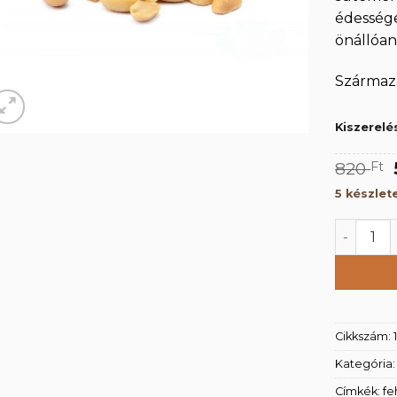
édessége
önállóan
ny:
Származá
Kiszerelé
820
Ft
5 készlet
Pörkölt 
Cikkszám:
Kategória
Címkék:
fe