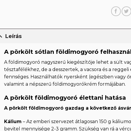
Leírás
A pörkölt sótlan földimogyoró felhaszná
A földimogyoró nagyszerű kiegészítője lehet a sült vag
tésztafélékhez, de a desszertek, a vacsora és a reggel
fennséges. Használhatók nyersként (egészben vagy őrö
valamint a népszerű földimogyorókrém formájában.
A pörkölt földimogyoró élettani hatása
A pörkölt földimogyoró gazdag a következő ásvá
Kálium
– Az emberi szervezet átlagosan 150 g káliumo
bevitel mennyisége 2-3 gramm. Szükség van rá a vérc