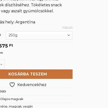
999 Ft
k díszítéséhez. Tökéletes snack
 vagy aszalt gyümölcsökkel.
si hely: Argentína
TÖRLÉS
s
Original
Current
575
Ft
price
price
en
was:
is:
820 Ft.
575 Ft.
földimogyoró 500g mennyiség
KOSÁRBA TESZEM
Kedvencekhez
1989
:
Olajos magvak
hérje
,
magvak
,
vegán