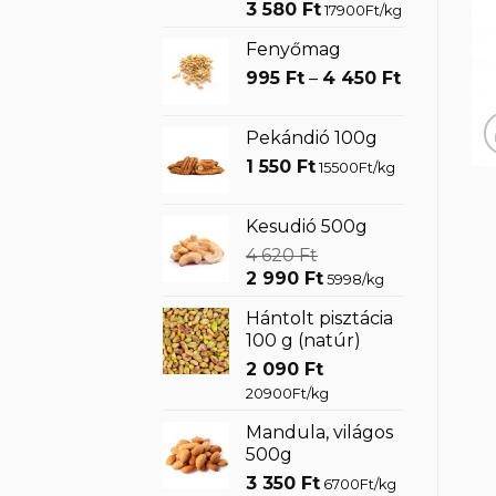
Original
Current
3 580
Ft
17900Ft/kg
price
price
Fenyőmag
was:
is:
Ártartomá
4
995
Ft
–
3
4 450
Ft
995 Ft
700 Ft.
580 Ft.
-
Pekándió 100g
4
1 550
Ft
15500Ft/kg
450 Ft
Kesudió 500g
4 620
Ft
Original
Current
2 990
Ft
5998/kg
price
price
Hántolt pisztácia
was:
is:
100 g (natúr)
4
2
2 090
Ft
620 Ft.
990 Ft.
20900Ft/kg
Mandula, világos
500g
3 350
Ft
6700Ft/kg