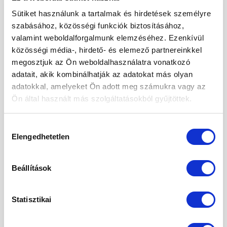
-30%
Sütiket használunk a tartalmak és hirdetések személyre
szabásához, közösségi funkciók biztosításához,
Kedvencekhez
Kedvencekhez
valamint weboldalforgalmunk elemzéséhez. Ezenkívül
közösségi média-, hirdető- és elemező partnereinkkel
megosztjuk az Ön weboldalhasználatra vonatkozó
adatait, akik kombinálhatják az adatokat más olyan
adatokkal, amelyeket Ön adott meg számukra vagy az
GABONAFÉLÉK ÉS MAGVAK
GABONAFÉLÉK ÉS MAGVAK
Ön által használt más szolgáltatásokból gyűjtöttek.
Hántolt napraforgó 1000g
Héj nélküli kendermag 250g
Original
Current
1 355
Ft
2 775
Ft
1 938
Ft
price
price
Hozzájárulás
was:
is:
2
1
Elengedhetetlen
kiválasztása
775 Ft.
938 Ft.
Beállítások
Kedvencekhez
Kedvencekhez
Statisztikai