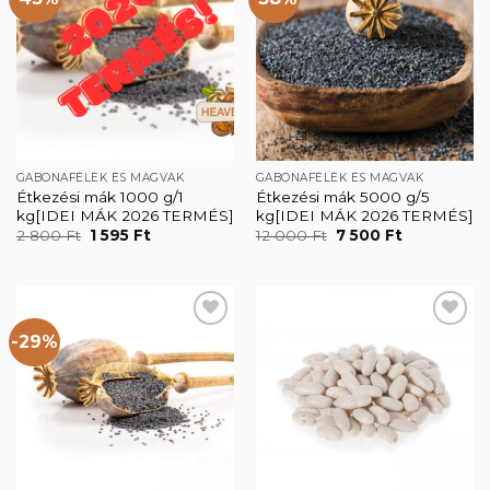
Kedvencekhez
Kedvencekhez
GABONAFÉLÉK ÉS MAGVAK
GABONAFÉLÉK ÉS MAGVAK
Étkezési mák 1000 g/1
Étkezési mák 5000 g/5
kg[IDEI MÁK 2026 TERMÉS]
kg[IDEI MÁK 2026 TERMÉS]
Original
Current
Original
Current
2 800
Ft
1 595
Ft
12 000
Ft
7 500
Ft
price
price
price
price
was:
is:
was:
is:
2
1
12
7
800 Ft.
595 Ft.
000 Ft.
500 Ft.
-29%
Kedvencekhez
Kedvencekhez