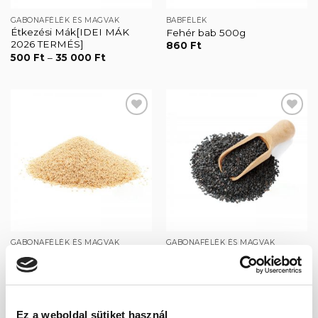
GABONAFÉLÉK ÉS MAGVAK
BABFÉLÉK
Étkezési Mák[IDEI MÁK
Fehér bab 500g
2026 TERMÉS]
860
Ft
Ártartomány:
500
Ft
–
35 000
Ft
500 Ft
-
35
000 Ft
Kedvencekhez
Kedvencekhez
GABONAFÉLÉK ÉS MAGVAK
GABONAFÉLÉK ÉS MAGVAK
Fehér mák 250g
Fekete szezámmag 250g
1 485
Ft
990
Ft
Ez a weboldal sütiket használ