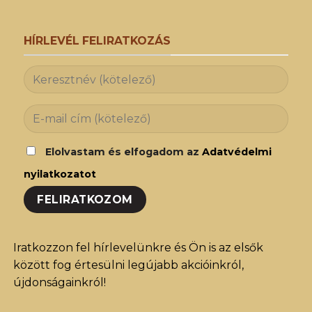
HÍRLEVÉL FELIRATKOZÁS
Elolvastam és elfogadom az
Adatvédelmi
nyilatkozatot
Iratkozzon fel hírlevelünkre és Ön is az elsők
között fog értesülni legújabb akcióinkról,
újdonságainkról!