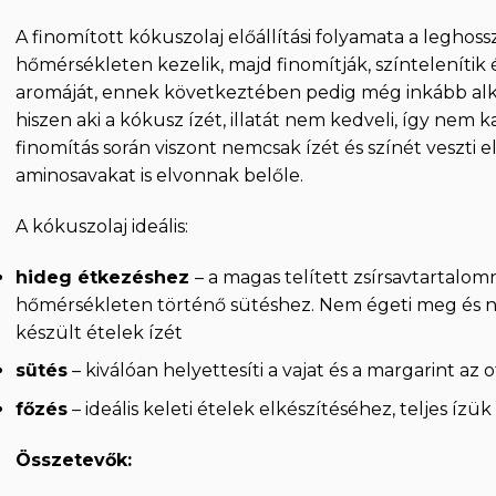
A finomított kókuszolaj előállítási folyamata a leghos
hőmérsékleten kezelik, majd finomítják, színtelenítik és
aromáját, ennek következtében pedig még inkább alk
hiszen aki a kókusz ízét, illatát nem kedveli, így nem
finomítás során viszont nemcsak ízét és színét veszti e
aminosavakat is elvonnak belőle.
A kókuszolaj ideális:
hideg étkezéshez
– a magas telített zsírsavtartalo
hőmérsékleten történő sütéshez. Nem égeti meg és ne
készült ételek ízét
sütés
– kiválóan helyettesíti a vajat és a margarint az 
főzés
– ideális keleti ételek elkészítéséhez, teljes íz
Összetevők: