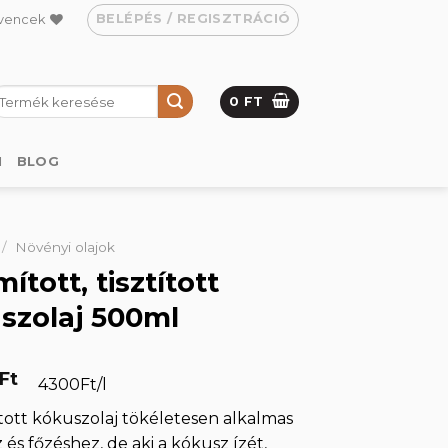
BELÉPÉS / REGISZTRÁCIÓ
vencek
eresés
0
FT
övetkezőre:
M
BLOG
/
Növényi olajok
ított, tisztított
szolaj 500ml
Ft
4300Ft/l
tott kókuszolaj tökéletesen alkalmas
 és főzéshez, de aki a kókusz ízét,