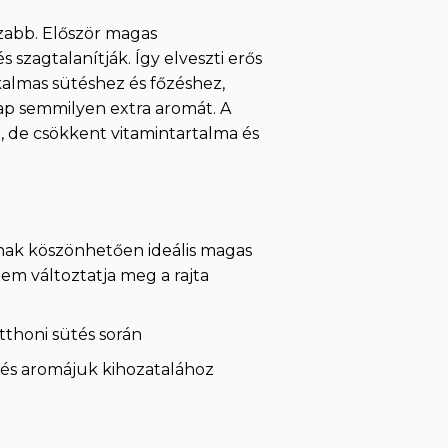
szabb. Először magas
 szagtalanítják. Így elveszti erős
almas sütéshez és főzéshez,
 kap semmilyen extra aromát. A
l, de csökkent vitamintartalma és
mnak köszönhetően ideális magas
m változtatja meg a rajta
otthoni sütés során
ük és aromájuk kihozatalához