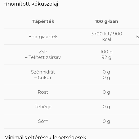
finomított kókuszolaj
100 g-ban
Tápérték
3700 kJ / 900
Energiaérték
5
kcal
100 g
Zsír
92 g
– Telített zsírsav
Szénhidrát
0 g
– Cukor
0 g
0 g
Rost
0 g
Fehérje
Só**
0 g
Minimális eltérések lehetségesek.