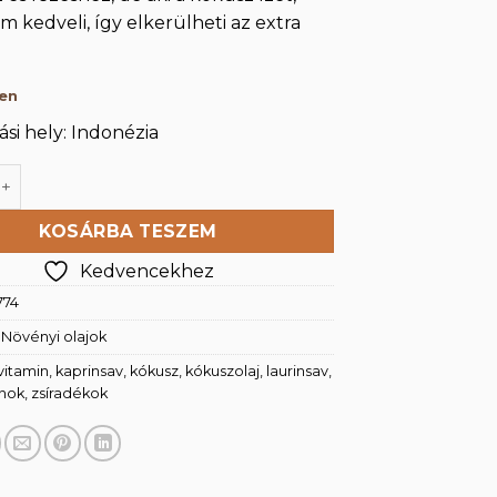
em kedveli, így elkerülheti az extra
ten
si hely: Indonézia
tt, tisztított kókuszolaj 500ml mennyiség
KOSÁRBA TESZEM
Kedvencekhez
774
:
Növényi olajok
vitamin
,
kaprinsav
,
kókusz
,
kókuszolaj
,
laurinsav
,
inok
,
zsíradékok