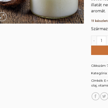
illatát n
aromát.
11 készle
Származá
Finomíto
Cikkszám:
Kategória
Címkék:
E-
olaj
,
vitam