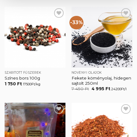
-33%
Kedvencekhez
Kedvencekhez
SZÁRÍTOTT FŰSZEREK
NÖVÉNYI OLAJOK
Fekete köményolaj, hidegen
Színes bors 100g
sajtolt 250ml
1 750
Ft
17500Ft/kg
Original
Current
7 450
Ft
4 995
Ft
24200Ft/l
price
price
was:
is:
7
4
450 Ft.
995 Ft.
Kedvencekhez
Kedvencekhez