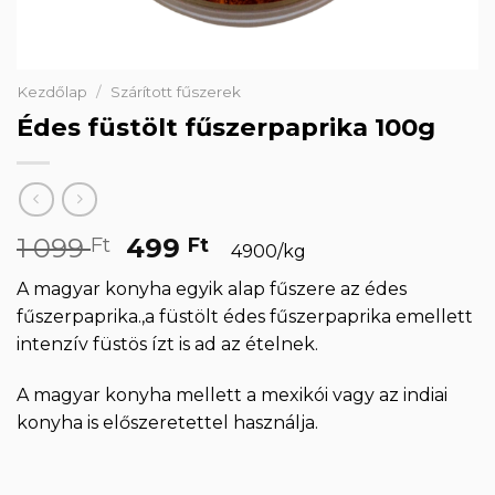
Kezdőlap
/
Szárított fűszerek
Édes füstölt fűszerpaprika 100g
Original
Current
1 099
499
Ft
Ft
4900/kg
price
price
A magyar konyha egyik alap fűszere az édes
was:
is:
fűszerpaprika.,a füstölt édes fűszerpaprika emellett
1
499 Ft.
intenzív füstös ízt is ad az ételnek.
099 Ft.
A magyar konyha mellett a mexikói vagy az indiai
konyha is előszeretettel használja.