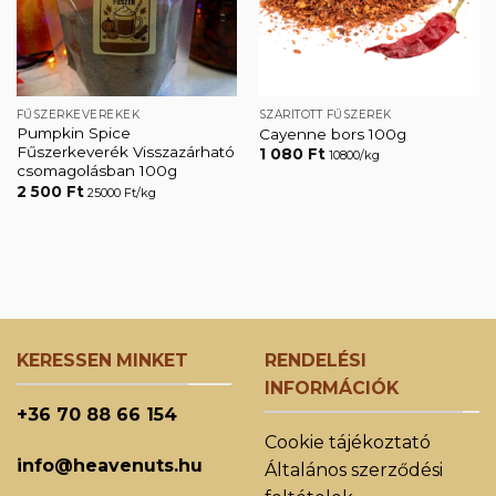
FŰSZERKEVERÉKEK
SZÁRÍTOTT FŰSZEREK
Pumpkin Spice
Cayenne bors 100g
Fűszerkeverék Visszazárható
1 080
Ft
10800/kg
csomagolásban 100g
2 500
Ft
25000 Ft/kg
KERESSEN MINKET
RENDELÉSI
INFORMÁCIÓK
+36 70 88 66 154
Cookie tájékoztató
info@heavenuts.hu
Általános szerződési