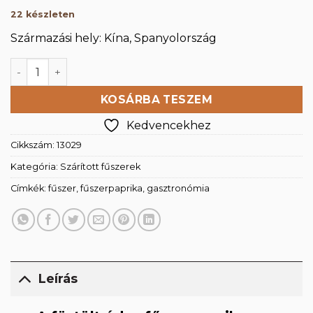
22 készleten
Származási hely: Kína, Spanyolország
Édes füstölt fűszerpaprika 100g mennyiség
KOSÁRBA TESZEM
Kedvencekhez
Cikkszám:
13029
Kategória:
Szárított fűszerek
Címkék:
fűszer
,
fűszerpaprika
,
gasztronómia
Leírás