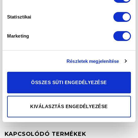
Lehetséges allergének:
Statisztikai
Keresztszennyeződéssel nyomokban
tartalmazhat szezámot, mandulát,
Marketing
glutént, különféle dióféléket.
Minden erőfeszítés ellenére ezen
alapanyagok előfordulása a termékben
Részletek megjelenítése
nem zárható ki teljesen.
ÖSSZES SÜTI ENGEDÉLYEZÉSE
MEGJEGYZÉS – a termék fényképe / megjelenítése
eltérhet a tényleges megjelenéstől.
KIVÁLASZTÁS ENGEDÉLYEZÉSE
További információk
KAPCSOLÓDÓ TERMÉKEK