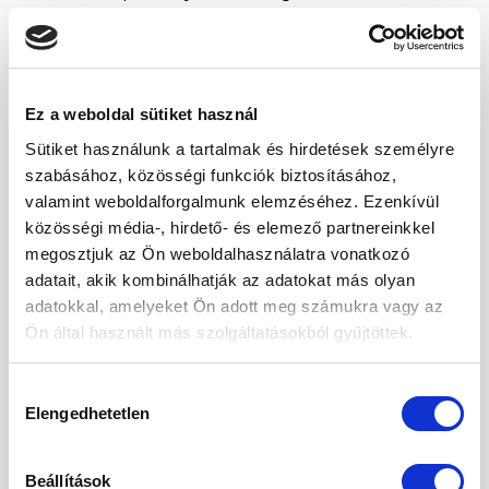
kolostor kertjében termesztették. Legelső
termesztő körzete éppen ezért Szeged
környékén volt. Európában Spanyolország
mellett itt, majd később Kalocsa vidékén
Ez a weboldal sütiket használ
kezdtek
Sütiket használunk a tartalmak és hirdetések személyre
tömegesen
fűszerpaprikát
termeszteni.
szabásához, közösségi funkciók biztosításához,
Ehhez hozzájárult egy magyar találmány:
valamint weboldalforgalmunk elemzéséhez. Ezenkívül
a
fűszerpaprika
porrá őrölése.
közösségi média-, hirdető- és elemező partnereinkkel
megosztjuk az Ön weboldalhasználatra vonatkozó
Az édes füstölt fűszerpaprika
adatait, akik kombinálhatják az adatokat más olyan
összetevői
adatokkal, amelyeket Ön adott meg számukra vagy az
Őrölt füstölt édes fűszerpaprika
Ön által használt más szolgáltatásokból gyűjtöttek.
Az őrölt füstölt édes
Hozzájárulás
fűszerpaprika tárolása
Elengedhetetlen
kiválasztása
Tárolja száraz és hűvös helyen, szorosan
lezárt csomagolásban.
Beállítások