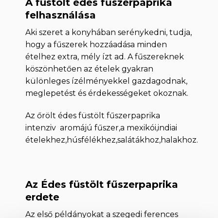
A füstölt édes fűszerpaprika
felhasználása
Aki szeret a konyhában serénykedni, tudja,
hogy a fűszerek hozzáadása minden
ételhez extra, mély ízt ad. A fűszereknek
köszönhetően az ételek gyakran
különleges ízélményekkel gazdagodnak,
meglepetést és érdekességeket okoznak.
Az őrölt édes füstölt fűszerpaprika
intenziv aromájú fűszer,a mexikói,indiai
ételekhez,húsfélékhez,salátákhoz,halakhoz.
Az Édes füstölt fűszerpaprika
erdete
Az első példányokat a szegedi ferences