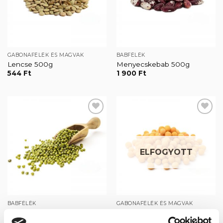
GABONAFÉLÉK ÉS MAGVAK
BABFÉLÉK
Lencse 500g
Menyecskebab 500g
544
Ft
1 900
Ft
Kedvencekhez
Kedvencekhez
ELFOGYOTT
BABFÉLÉK
GABONAFÉLÉK ÉS MAGVAK
Mungóbab 500g
Sárgaborsó, egész 1000g
1 150
Ft
1 150
Ft