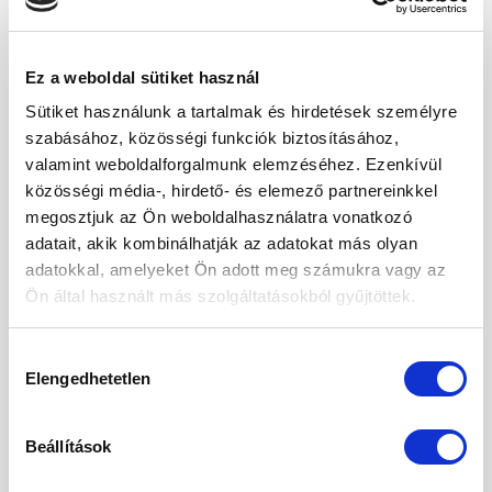
Ez a weboldal sütiket használ
Sütiket használunk a tartalmak és hirdetések személyre
szabásához, közösségi funkciók biztosításához,
Kedvencekhez
Kedvencekhez
valamint weboldalforgalmunk elemzéséhez. Ezenkívül
közösségi média-, hirdető- és elemező partnereinkkel
megosztjuk az Ön weboldalhasználatra vonatkozó
adatait, akik kombinálhatják az adatokat más olyan
adatokkal, amelyeket Ön adott meg számukra vagy az
GABONAFÉLÉK ÉS MAGVAK
BABFÉLÉK
Ön által használt más szolgáltatásokból gyűjtöttek.
Sárgaborsó, felezett 500g
Szójabab 500g
420
Ft
660
Ft
Hozzájárulás
Elengedhetetlen
kiválasztása
-20%
Beállítások
Kedvencekhez
Kedvencekhez