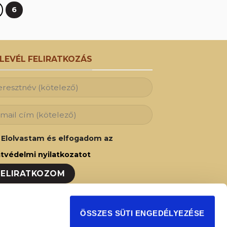
6
RLEVÉL FELIRATKOZÁS
Elolvastam és elfogadom az
tvédelmi nyilatkozatot
ozzon fel hírlevelünkre és Ön is az elsők
ÖSSZES SÜTI ENGEDÉLYEZÉSE
t fog értesülni legújabb akcióinkról,