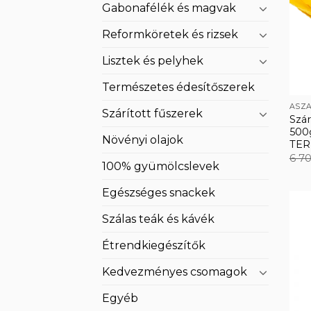
Gabonafélék és magvak
Reformköretek és rizsek
Lisztek és pelyhek
Természetes édesítőszerek
ASZA
Szárított fűszerek
Szá
500
Növényi olajok
TER
6 7
100% gyümölcslevek
Egészséges snackek
Szálas teák és kávék
Étrendkiegészítők
Kedvezményes csomagok
Egyéb