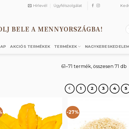
Hírlevél
Ügyfélszolgálat
Ked
OLJ BELE A MENNYORSZÁGBA!
K
a
k
LAP
AKCIÓS TERMÉKEK
TERMÉKEK
NAGYKERESKEDELE
61–71 termék, összesen 71 db
1
2
3
4
5
%
-27%
Kedvencekhez
Kedvencek