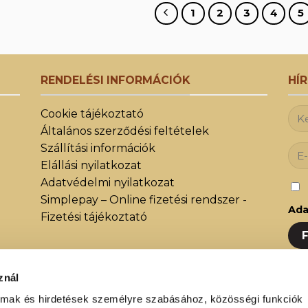
330 Ft.
1
2
3
4
5
RENDELÉSI INFORMÁCIÓK
HÍ
Cookie tájékoztató
Általános szerződési feltételek
Szállítási információk
Elállási nyilatkozat
Adatvédelmi nyilatkozat
Simplepay – Online fizetési rendszer -
Ada
Fizetési tájékoztató
znál
Iratk
közöt
almak és hirdetések személyre szabásához, közösségi funkciók