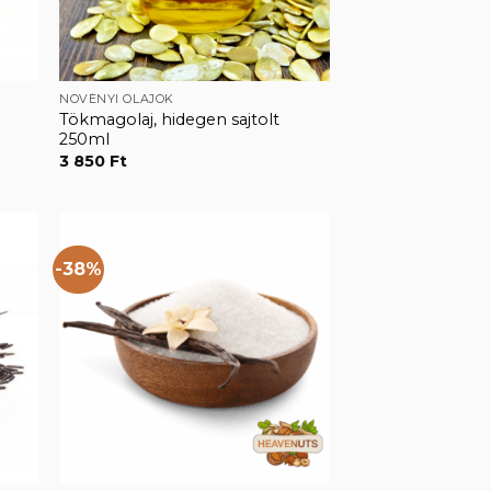
NÖVÉNYI OLAJOK
Tökmagolaj, hidegen sajtolt
250ml
3 850
Ft
-38%
hez
Kedvencekhez