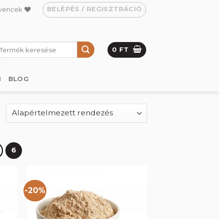
BELÉPÉS / REGISZTRÁCIÓ
vencek
eresés
0
FT
övetkezőre:
M
BLOG
6
-20%
hez
Kedvencekhez