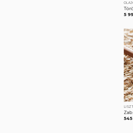
OLA
Tör
5 9
LISZ
Zab
54