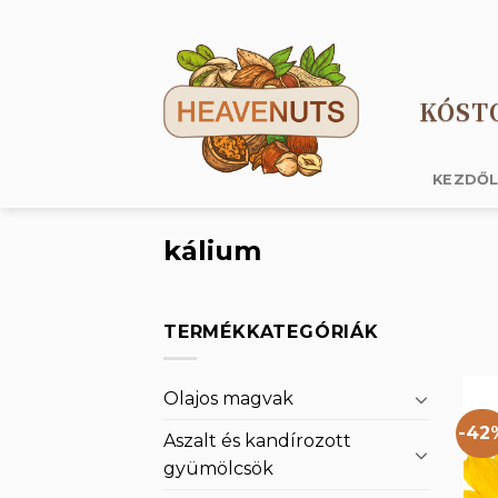
Skip
to
content
KÓST
KEZDŐ
kálium
TERMÉKKATEGÓRIÁK
Olajos magvak
-42
Aszalt és kandírozott
gyümölcsök