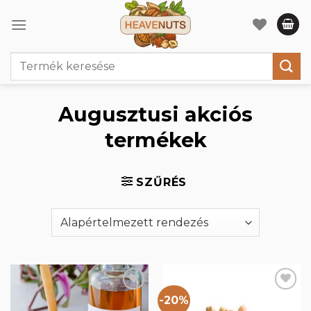
Skip
to
content
Keresés
a
következőre:
Augusztusi akciós
termékek
SZŰRÉS
-20%