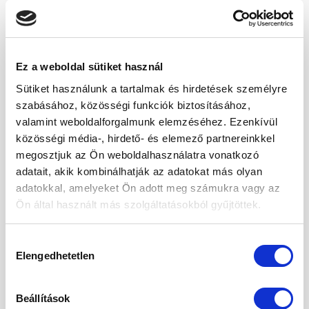
Földimogyorókrém 500g
Kókusz chips 200g
Original
Current
Original
Current
2 170
Ft
1 679
Ft
1 990
Ft
1 090
Ft
price
price
price
price
was:
is:
was:
is:
2
1
1
1
170 Ft.
679 Ft.
990 Ft.
090 Ft.
Ez a weboldal sütiket használ
Sütiket használunk a tartalmak és hirdetések személyre
-20%
-28%
szabásához, közösségi funkciók biztosításához,
Kedvencekhez
Kedvencekhez
valamint weboldalforgalmunk elemzéséhez. Ezenkívül
közösségi média-, hirdető- és elemező partnereinkkel
megosztjuk az Ön weboldalhasználatra vonatkozó
adatait, akik kombinálhatják az adatokat más olyan
adatokkal, amelyeket Ön adott meg számukra vagy az
Ön által használt más szolgáltatásokból gyűjtöttek.
LISZTEK
MOGYORÓKRÉMEK
Kókuszliszt 1000g
Sós karamell ízű krém 300g
Original
Current
Original
Current
2 100
Ft
1 680
Ft
2 750
Ft
1 990
Ft
price
price
price
price
Hozzájárulás
was:
is:
was:
is:
2
1
2
1
Elengedhetetlen
kiválasztása
100 Ft.
680 Ft.
750 Ft.
990 Ft.
-20%
-25%
Beállítások