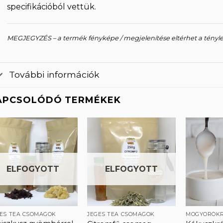
specifikációból vettük.
MEGJEGYZÉS – a termék fényképe / megjelenítése eltérhet a tényl
További információk
APCSOLÓDÓ TERMÉKEK
Kedvencekhez
Kedvencekhez
ELFOGYOTT
ELFOGYOTT
ES TEA CSOMAGOK
JEGES TEA CSOMAGOK
MOGYORÓK