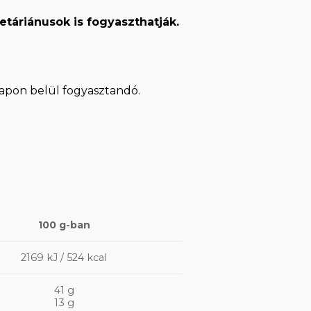
etáriánusok is fogyaszthatják.
apon belül fogyasztandó.
100 g-ban
2169 kJ / 524 kcal
41 g
13 g