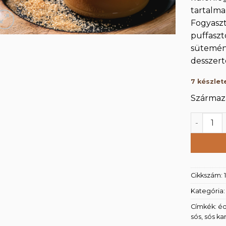
tartalma
Fogyaszt
puffaszt
sütemény
desszert
7 készlet
Származá
Sós kara
Cikkszám:
Kategória
Címkék:
é
sós
,
sós ka