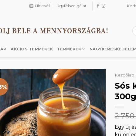
Hírlevél
Ügyfélszolgálat
Ked
OLJ BELE A MENNYORSZÁGBA!
K
a
k
LAP
AKCIÓS TERMÉKEK
TERMÉKEK
NAGYKERESKEDELE
Kezdőlap
Sós 
8%
300
Kedvencekhez
2 75
Egy új és
különle