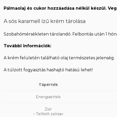
Pálmaolaj és cukor hozzáadása nélkül készül. Veg
A sós karamell ízű krém tárolása
Szobahőmérsékleten tárolandó. Felbontás után 1 hón
További információk:
A krém felületén található olaj természetes jelenség.
A túlzott fogyasztás hashajtó hatású lehet!
Tápérték
Energiaérték
Zsír
– Telített zsírsav