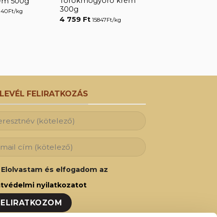
Törökmogyoró krém
ém 500g
300g
140Ft/kg
4 759
Ft
15847Ft/kg
RLEVÉL FELIRATKOZÁS
Elolvastam és elfogadom az
tvédelmi nyilatkozatot