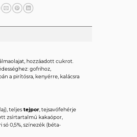
álmaolajat, hozzáadott cukrot.
dességhez: gofrihoz,
n a pirítósra, kenyérre, kalácsra
aj), teljes
tejpor
, tejsavófehérje
tt zsírtartalmú kakaópor,
i só 0,5%, színezék (béta-