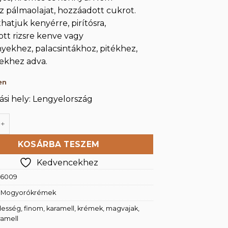
2
1
z pálmaolajat, hozzáadott cukrot.
750 Ft.
990 Ft.
hatjuk kenyérre, pirítósra,
ott rizsre kenve vagy
ekhez, palacsintákhoz, pitékhez,
ekhez adva.
en
si hely: Lengyelország
mell ízű krém 300g mennyiség
KOSÁRBA TESZEM
Kedvencekhez
16009
:
Mogyorókrémek
desség
,
finom
,
karamell
,
krémek
,
magvajak
,
ramell