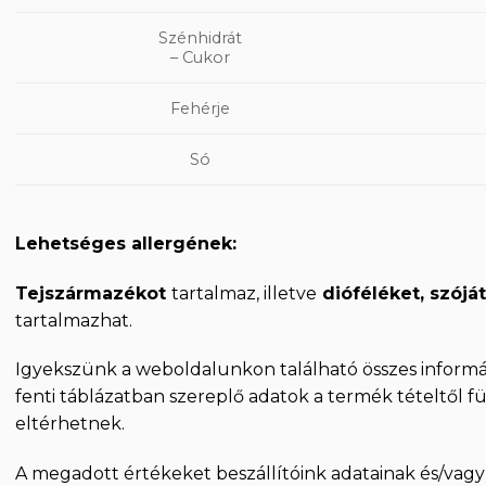
Szénhidrát
– Cukor
Fehérje
Só
Lehetséges allergének:
Tejszármazékot
tartalmaz, illetve
dióféléket, szójá
tartalmazhat.
Igyekszünk a weboldalunkon található összes informáci
fenti táblázatban szereplő adatok a termék tételtől 
eltérhetnek.
A megadott értékeket beszállítóink adatainak és/vag