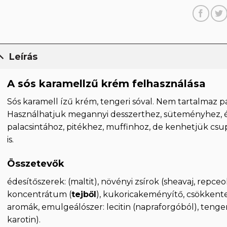
Leírás
A sós karamellzű krém felhasználása
Sós karamell ízű krém, tengeri sóval. Nem tartalmaz p
Használhatjuk megannyi desszerthez, süteményhez, é
palacsintához, pitékhez, muffinhoz, de kenhetjük csupá
is.
Összetevők
édesítőszerek: (maltit), növényi zsírok (sheavaj, repceol
koncentrátum (
tejből
), kukoricakeményítő, csökkente
aromák, emulgeálószer: lecitin (napraforgóból), tenger
karotin).