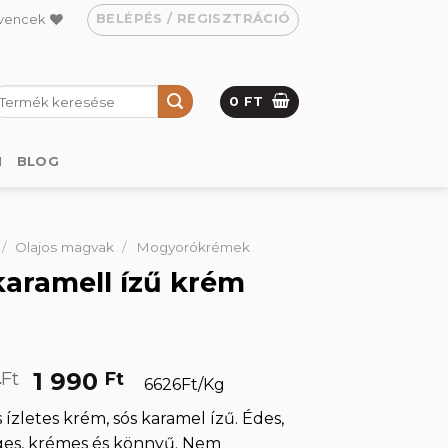
BELÉPÉS / REGISZTRÁCIÓ
vencek
eresés
0
FT
övetkezőre:
M
BLOG
/
Olajos magvak
/
Mogyorókrémek
karamell ízű krém
g
Original
Current
0
1 990
Ft
Ft
6626Ft/Kg
price
price
 ízletes krém, sós karamel ízű. Édes,
was:
is:
ges, krémes és könnyű. Nem