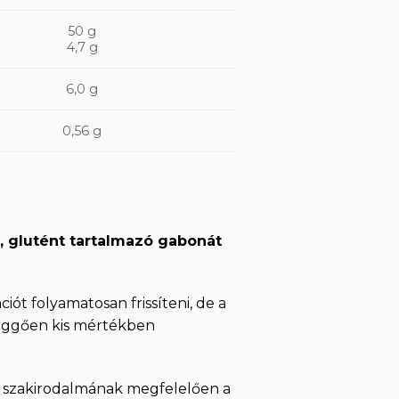
50 g
4,7 g
6,0 g
0,56 g
t, glutént tartalmazó gabonát
ót folyamatosan frissíteni, de a
függően kis mértékben
y szakirodalmának megfelelően a