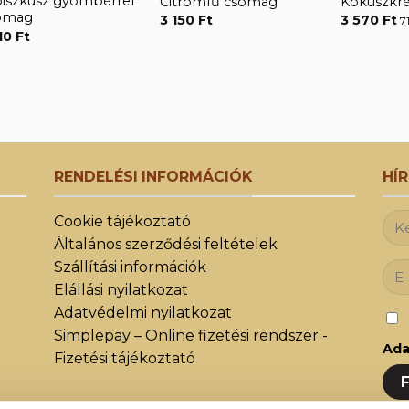
biszkusz gyömbérrel
Citromfű csomag
Kókuszkr
omag
3 150
Ft
3 570
Ft
7
110
Ft
RENDELÉSI INFORMÁCIÓK
HÍ
Cookie tájékoztató
Általános szerződési feltételek
Szállítási információk
Elállási nyilatkozat
Adatvédelmi nyilatkozat
Simplepay – Online fizetési rendszer -
Ada
Fizetési tájékoztató