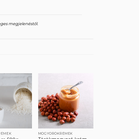
eges megjelenéstől.
Kedvencekhez
Kedvencekhez
RÉMEK
MOGYORÓKRÉMEK