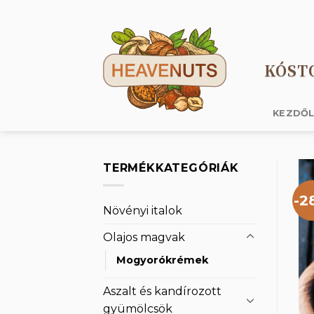
Skip
to
content
KÓST
KEZDŐ
TERMÉKKATEGÓRIÁK
-2
Növényi italok
Olajos magvak
Mogyorókrémek
Aszalt és kandírozott
gyümölcsök