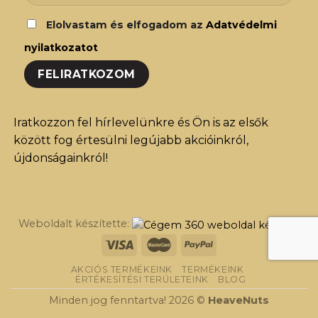
Elolvastam és elfogadom az
Adatvédelmi
nyilatkozatot
Iratkozzon fel hírlevelünkre és Ön is az elsők
között fog értesülni legújabb akcióinkról,
újdonságainkról!
Weboldalt készítette:
AKCIÓS TERMÉKEINK
TERMÉKEINK
ÉRTÉKESÍTÉSI TERÜLETEINK
BLOG
Minden jog fenntartva! 2026 ©
HeaveNuts